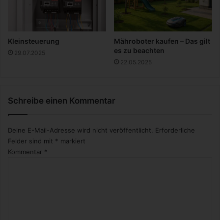
l
n
i
g
e
2
0
Kleinsteuerung
Mähroboter kaufen – Das gilt
1
es zu beachten
29.07.2025
5
22.05.2025
l
i
v
Schreibe einen Kommentar
e
Deine E-Mail-Adresse wird nicht veröffentlicht.
Erforderliche
Felder sind mit
*
markiert
Kommentar
*