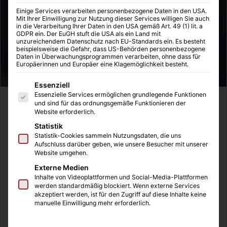
Einige Services verarbeiten personenbezogene Daten in den USA.
Mit Ihrer Einwilligung zur Nutzung dieser Services willigen Sie auch
in die Verarbeitung Ihrer Daten in den USA gemäß Art. 49 (1) lit. a
GDPR ein. Der EuGH stuft die USA als ein Land mit
unzureichendem Datenschutz nach EU-Standards ein. Es besteht
beispielsweise die Gefahr, dass US-Behörden personenbezogene
Daten in Überwachungsprogrammen verarbeiten, ohne dass für
Europäerinnen und Europäer eine Klagemöglichkeit besteht.
Es folgt eine Liste der Service-Gruppen, für die eine Einwilligung
Essenziell
Essenzielle Services ermöglichen grundlegende Funktionen
Letzte Woche habe ich im Rahmen meiner Mitgliedschaft
und sind für das ordnungsgemäße Funktionieren der
Website erforderlich.
im BNI ein persönliches Gespräch mit Thomas Weber
Statistik
geführt. Wieso ich euch das hier auf diesem Blog erzähle?
Statistik-Cookies sammeln Nutzungsdaten, die uns
Wartet es ab. Der Unternehmer bietet in Essen alles rund
Aufschluss darüber geben, wie unsere Besucher mit unserer
um die Themen Sanitär und Heizung an. In seinen Räumen
Website umgehen.
ist eine Ausstellung untergebracht, die Kunden und
Externe Medien
Inhalte von Videoplattformen und Social-Media-Plattformen
Interessierten die Produkte direkt vor Ort zeigt und
werden standardmäßig blockiert. Wenn externe Services
ausprobieren lässt. Ein spannendes Thema, welches ich
akzeptiert werden, ist für den Zugriff auf diese Inhalte keine
manuelle Einwilligung mehr erforderlich.
bei vorherigen Besuchen bei SHK-Unternehmen nicht
vorfinden konnte. Herr Weber führte mich durch die