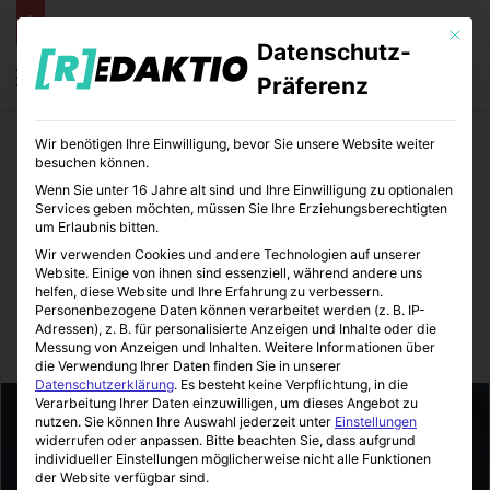
Mit die
Datenschutz-
Menü
S
Präferenz
Wir benötigen Ihre Einwilligung, bevor Sie unsere Website weiter
Start
/
Daheim
besuchen können.
Wenn Sie unter 16 Jahre alt sind und Ihre Einwilligung zu optionalen
Daheim
Renovieren
Services geben möchten, müssen Sie Ihre Erziehungsberechtigten
um Erlaubnis bitten.
Zu Gast bei Weber Sanitär-
Wir verwenden Cookies und andere Technologien auf unserer
Website. Einige von ihnen sind essenziell, während andere uns
und Heizungstechnik
helfen, diese Website und Ihre Erfahrung zu verbessern.
Personenbezogene Daten können verarbeitet werden (z. B. IP-
Adressen), z. B. für personalisierte Anzeigen und Inhalte oder die
Messung von Anzeigen und Inhalten.
Weitere Informationen über
Immo-Makler-Blog
05.06.2015
0
6
2 Minuten gelesen
die Verwendung Ihrer Daten finden Sie in unserer
Datenschutzerklärung
.
Es besteht keine Verpflichtung, in die
Verarbeitung Ihrer Daten einzuwilligen, um dieses Angebot zu
nutzen.
Sie können Ihre Auswahl jederzeit unter
Einstellungen
widerrufen oder anpassen.
Bitte beachten Sie, dass aufgrund
individueller Einstellungen möglicherweise nicht alle Funktionen
der Website verfügbar sind.