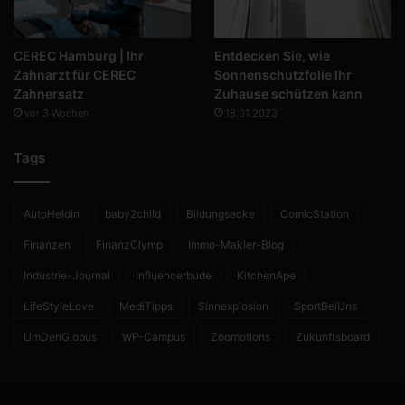
CEREC Hamburg | Ihr
Entdecken Sie, wie
Zahnarzt für CEREC
Sonnenschutzfolie Ihr
Zahnersatz
Zuhause schützen kann
vor 3 Wochen
18.01.2023
Tags
AutoHeldin
baby2child
Bildungsecke
ComicStation
Finanzen
FinanzOlymp
Immo-Makler-Blog
Industrie-Journal
Influencerbude
KitchenApe
LifeStyleLove
MediTipps
Sinnexplosion
SportBeiUns
UmDenGlobus
WP-Campus
Zoomotions
Zukunftsboard