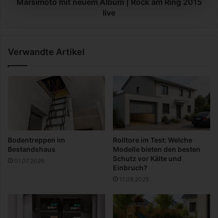
m
Marsimoto mit neuem Album | Rock am Ring 2015
a
i
live
n
t
d
n
|
e
Verwandte Artikel
D
u
i
e
e
m
p
A
a
l
s
b
s
u
e
m
n
|
Bodentreppen im
Rolltore im Test: Welche
d
R
Bestandshaus
Modelle bieten den besten
e
o
Schutz vor Kälte und
01.07.2026
I
c
Einbruch?
m
k
11.08.2025
m
a
o
m
b
R
i
i