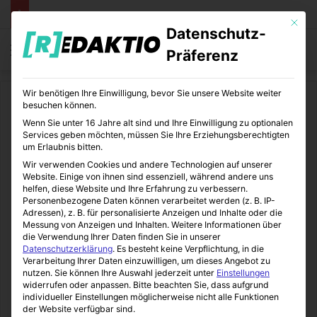
Mit die
Datenschutz-
Menü
S
Präferenz
Wir benötigen Ihre Einwilligung, bevor Sie unsere Website weiter
Start
/
Daheim
besuchen können.
Wenn Sie unter 16 Jahre alt sind und Ihre Einwilligung zu optionalen
Daheim
Services geben möchten, müssen Sie Ihre Erziehungsberechtigten
um Erlaubnis bitten.
Die Wohnwand feiert ein
Wir verwenden Cookies und andere Technologien auf unserer
Website. Einige von ihnen sind essenziell, während andere uns
beeindruckendes Comeback
helfen, diese Website und Ihre Erfahrung zu verbessern.
Personenbezogene Daten können verarbeitet werden (z. B. IP-
Adressen), z. B. für personalisierte Anzeigen und Inhalte oder die
Immo-Makler-Blog
08.11.2019
0
4
2 Minuten gelesen
Messung von Anzeigen und Inhalten.
Weitere Informationen über
die Verwendung Ihrer Daten finden Sie in unserer
Datenschutzerklärung
.
Es besteht keine Verpflichtung, in die
Verarbeitung Ihrer Daten einzuwilligen, um dieses Angebot zu
nutzen.
Sie können Ihre Auswahl jederzeit unter
Einstellungen
widerrufen oder anpassen.
Bitte beachten Sie, dass aufgrund
individueller Einstellungen möglicherweise nicht alle Funktionen
der Website verfügbar sind.