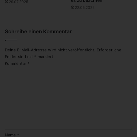
es zu beachten
29.07.2025
m
22.05.2025
i
t
S
Schreibe einen Kommentar
c
h
m
Deine E-Mail-Adresse wird nicht veröffentlicht.
Erforderliche
u
Felder sind mit
*
markiert
c
Kommentar
*
k
.
Name
*