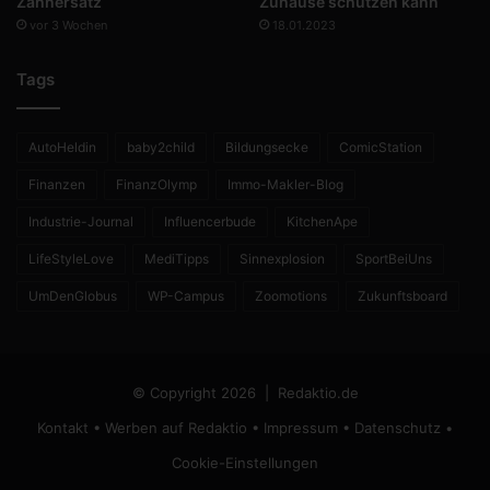
Zahnersatz
Zuhause schützen kann
vor 3 Wochen
18.01.2023
Tags
AutoHeldin
baby2child
Bildungsecke
ComicStation
Finanzen
FinanzOlymp
Immo-Makler-Blog
Industrie-Journal
Influencerbude
KitchenApe
LifeStyleLove
MediTipps
Sinnexplosion
SportBeiUns
UmDenGlobus
WP-Campus
Zoomotions
Zukunftsboard
© Copyright 2026 |
Redaktio.de
Kontakt
•
Werben auf Redaktio
•
Impressum
•
Datenschutz
•
Cookie-Einstellungen