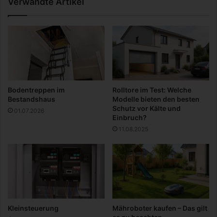
Verwandte Artikel
e
n
k
i
d
e
e
?
D
Bodentreppen im
Rolltore im Test: Welche
a
Bestandshaus
Modelle bieten den besten
n
Schutz vor Kälte und
01.07.2026
n
Einbruch?
p
11.08.2025
r
o
b
i
e
r
e
e
Kleinsteuerung
Mähroboter kaufen – Das gilt
s