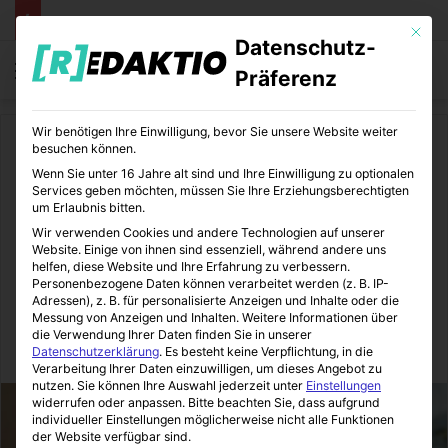
Mit die
Datenschutz-
Menü
S
Präferenz
Wir benötigen Ihre Einwilligung, bevor Sie unsere Website weiter
Start
/
Finanzen
besuchen können.
Wenn Sie unter 16 Jahre alt sind und Ihre Einwilligung zu optionalen
Finanzen
Services geben möchten, müssen Sie Ihre Erziehungsberechtigten
um Erlaubnis bitten.
Kleinkredit und Minikredit für
Wir verwenden Cookies und andere Technologien auf unserer
Website. Einige von ihnen sind essenziell, während andere uns
Privatpersonen | Jetzt
helfen, diese Website und Ihre Erfahrung zu verbessern.
Personenbezogene Daten können verarbeitet werden (z. B. IP-
informieren!
Adressen), z. B. für personalisierte Anzeigen und Inhalte oder die
Messung von Anzeigen und Inhalten.
Weitere Informationen über
die Verwendung Ihrer Daten finden Sie in unserer
FinanzOlymp
22.10.2020
0
5
4 Minuten gelesen
Datenschutzerklärung
.
Es besteht keine Verpflichtung, in die
Verarbeitung Ihrer Daten einzuwilligen, um dieses Angebot zu
nutzen.
Sie können Ihre Auswahl jederzeit unter
Einstellungen
widerrufen oder anpassen.
Bitte beachten Sie, dass aufgrund
individueller Einstellungen möglicherweise nicht alle Funktionen
der Website verfügbar sind.