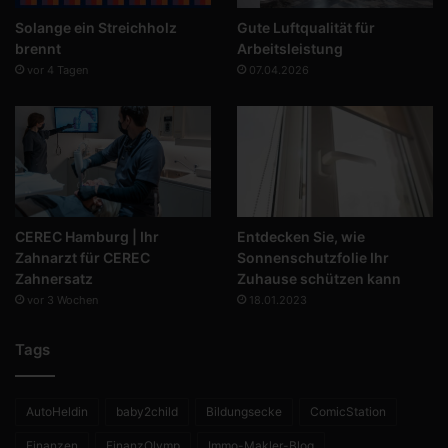
Solange ein Streichholz
Gute Luftqualität für
brennt
Arbeitsleistung
vor 4 Tagen
07.04.2026
CEREC Hamburg | Ihr
Entdecken Sie, wie
Zahnarzt für CEREC
Sonnenschutzfolie Ihr
Zahnersatz
Zuhause schützen kann
vor 3 Wochen
18.01.2023
Tags
AutoHeldin
baby2child
Bildungsecke
ComicStation
Finanzen
FinanzOlymp
Immo-Makler-Blog