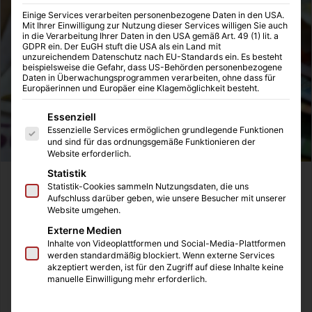
Einige Services verarbeiten personenbezogene Daten in den USA.
Mit Ihrer Einwilligung zur Nutzung dieser Services willigen Sie auch
in die Verarbeitung Ihrer Daten in den USA gemäß Art. 49 (1) lit. a
GDPR ein. Der EuGH stuft die USA als ein Land mit
unzureichendem Datenschutz nach EU-Standards ein. Es besteht
beispielsweise die Gefahr, dass US-Behörden personenbezogene
Daten in Überwachungsprogrammen verarbeiten, ohne dass für
Europäerinnen und Europäer eine Klagemöglichkeit besteht.
Es folgt eine Liste der Service-Gruppen, für die eine Einwilligung
Essenziell
Essenzielle Services ermöglichen grundlegende Funktionen
und sind für das ordnungsgemäße Funktionieren der
Website erforderlich.
Statistik
Jeder kennt es vielleicht, dass das eigene Bankkonto
Statistik-Cookies sammeln Nutzungsdaten, die uns
Aufschluss darüber geben, wie unsere Besucher mit unserer
gerade dann leer ist, wenn große Anschaffungen getätigt
Website umgehen.
werden müssen. Es ist auch der Klassiker „Wenn es
Externe Medien
kommt, dann aber richtig.“. Erst geht die Heizung kaputt,
Inhalte von Videoplattformen und Social-Media-Plattformen
dann streikt das Auto und der Fernseher verabschiedet
werden standardmäßig blockiert. Wenn externe Services
akzeptiert werden, ist für den Zugriff auf diese Inhalte keine
sich. Wenn Sie allerdings regelmäßige Einnahmen haben,
manuelle Einwilligung mehr erforderlich.
dann ist der Minikredit oder der Kleinkredit die Lösung für
dieses Problem. Der Zinssatz für Kleinkredite und