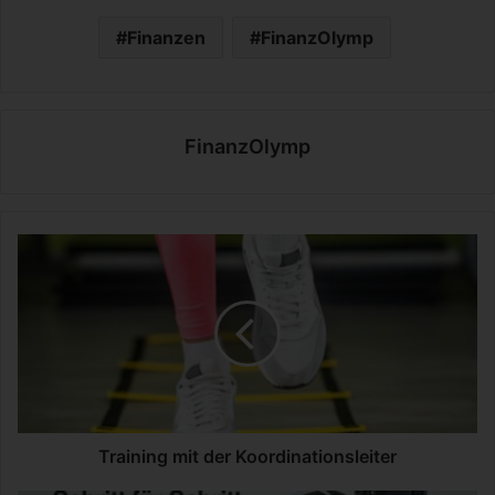
Finanzen
FinanzOlymp
FinanzOlymp
T
r
a
i
n
i
n
g
m
i
Training mit der Koordinationsleiter
t