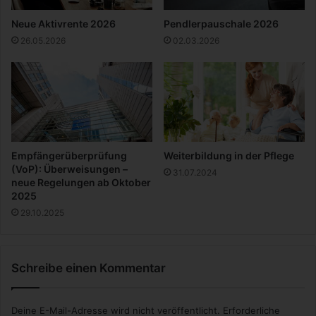
l
Neue Aktivrente 2026
Pendlerpauschale 2026
e
26.05.2026
02.03.2026
r
n
e
n
|
O
n
l
Empfängerüberprüfung
Weiterbildung in der Pflege
i
(VoP): Überweisungen –
31.07.2024
n
neue Regelungen ab Oktober
e
2025
-
29.10.2025
K
u
r
s
Schreibe einen Kommentar
-
E
Deine E-Mail-Adresse wird nicht veröffentlicht.
Erforderliche
m