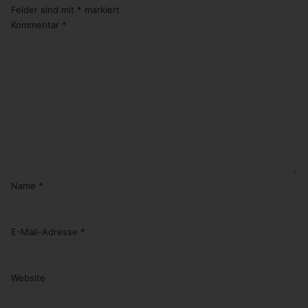
p
Felder sind mit
*
markiert
f
Kommentar
*
e
h
l
u
n
g
Name
*
E-Mail-Adresse
*
Website