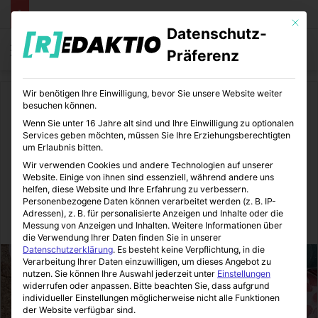
Mit die
Datenschutz-
Menü
S
Präferenz
Wir benötigen Ihre Einwilligung, bevor Sie unsere Website weiter
Start
/
Finanzen
besuchen können.
Wenn Sie unter 16 Jahre alt sind und Ihre Einwilligung zu optionalen
Finanzen
Services geben möchten, müssen Sie Ihre Erziehungsberechtigten
um Erlaubnis bitten.
Künstlersozialkasse – Was ist
Wir verwenden Cookies und andere Technologien auf unserer
Website. Einige von ihnen sind essenziell, während andere uns
das?
helfen, diese Website und Ihre Erfahrung zu verbessern.
Personenbezogene Daten können verarbeitet werden (z. B. IP-
Adressen), z. B. für personalisierte Anzeigen und Inhalte oder die
FinanzOlymp
24.04.2020
0
10
4 Minuten gelesen
Messung von Anzeigen und Inhalten.
Weitere Informationen über
die Verwendung Ihrer Daten finden Sie in unserer
Datenschutzerklärung
.
Es besteht keine Verpflichtung, in die
Verarbeitung Ihrer Daten einzuwilligen, um dieses Angebot zu
nutzen.
Sie können Ihre Auswahl jederzeit unter
Einstellungen
widerrufen oder anpassen.
Bitte beachten Sie, dass aufgrund
individueller Einstellungen möglicherweise nicht alle Funktionen
der Website verfügbar sind.