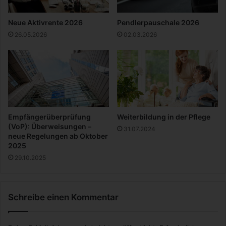
P
C
e
o
Neue Aktivrente 2026
Pendlerpauschale 2026
l
r
26.05.2026
02.03.2026
l
o
e
n
t
a
h
k
e
r
i
i
z
s
u
e
Empfängerüberprüfung
Weiterbildung in der Pflege
n
(VoP): Überweisungen –
31.07.2024
g
neue Regelungen ab Oktober
2025
29.10.2025
Schreibe einen Kommentar