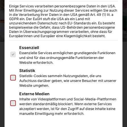
Einige Services verarbeiten personenbezogene Daten in den USA.
Mit Ihrer Einwilligung zur Nutzung dieser Services willigen Sie auch
in die Verarbeitung Ihrer Daten in den USA gemäß Art. 49 (1) lit. a
GDPR ein. Der EuGH stuft die USA als ein Land mit
unzureichendem Datenschutz nach EU-Standards ein. Es besteht
beispielsweise die Gefahr, dass US-Behörden personenbezogene
Daten in Überwachungsprogrammen verarbeiten, ohne dass für
Europäerinnen und Europäer eine Klagemöglichkeit besteht.
Es folgt eine Liste der Service-Gruppen, für die eine Einwilligung
Essenziell
Künstlersozialkasse – oder auch KSK – schonmal gehört?
Essenzielle Services ermöglichen grundlegende Funktionen
Nein? So geht es tatsächlich vielen. In dem Segment der
und sind für das ordnungsgemäße Funktionieren der
Website erforderlich.
Künstler ist diese Sozialkasse sogar gar nicht so
Statistik
unbekannt, allerdings haben auch viele Unternehmen aus
Statistik-Cookies sammeln Nutzungsdaten, die uns
völlig anderen Branchen etwas damit zu tun, wissen aber
Aufschluss darüber geben, wie unsere Besucher mit unserer
Website umgehen.
nichts davon. In diesem Text erfahrt ihr sowohl als
freischaffender Künstler als auch als Unternehmen das
Externe Medien
Inhalte von Videoplattformen und Social-Media-Plattformen
wichtigste, was ihr über die KSK wissen müsst.
werden standardmäßig blockiert. Wenn externe Services
akzeptiert werden, ist für den Zugriff auf diese Inhalte keine
manuelle Einwilligung mehr erforderlich.
Unterschied KSK – KSV – KSVG
Wozu dient die Künstlersozialkasse?