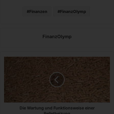
Finanzen
FinanzOlymp
FinanzOlymp
D
i
e
W
a
r
t
u
n
g
Die Wartung und Funktionsweise einer
u
Pelletheizung