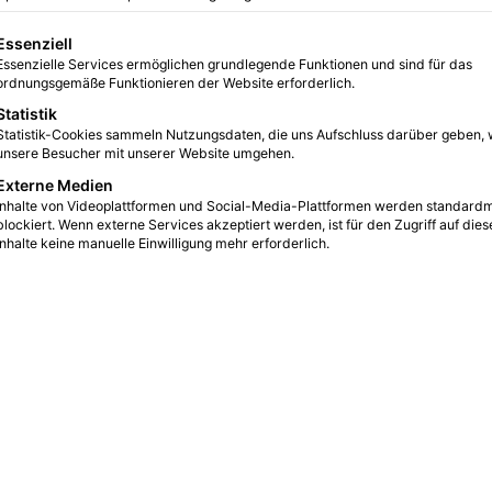
0
7
3 Minuten gelesen
gt eine Liste der Service-Gruppen, für die eine Einwilligung erteilt we
Essenziell
Essenzielle Services ermöglichen grundlegende Funktionen und sind für das
ordnungsgemäße Funktionieren der Website erforderlich.
Statistik
Statistik-Cookies sammeln Nutzungsdaten, die uns Aufschluss darüber geben, 
unsere Besucher mit unserer Website umgehen.
Externe Medien
Inhalte von Videoplattformen und Social-Media-Plattformen werden standard
blockiert. Wenn externe Services akzeptiert werden, ist für den Zugriff auf dies
Inhalte keine manuelle Einwilligung mehr erforderlich.