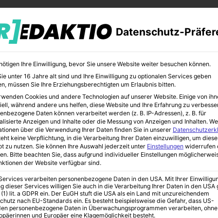
Datenschutz-Präfer
nötigen Ihre Einwilligung, bevor Sie unsere Website weiter besuchen können.
e unter 16 Jahre alt sind und Ihre Einwilligung zu optionalen Services geben
n, müssen Sie Ihre Erziehungsberechtigten um Erlaubnis bitten.
rwenden Cookies und andere Technologien auf unserer Website. Einige von ihn
CHER
BILDUNG
KUNST
iell, während andere uns helfen, diese Website und Ihre Erfahrung zu verbesse
enbezogene Daten können verarbeitet werden (z. B. IP-Adressen), z. B. für
alisierte Anzeigen und Inhalte oder die Messung von Anzeigen und Inhalten.
We
ationen über die Verwendung Ihrer Daten finden Sie in unserer
Datenschutzerk
eht keine Verpflichtung, in die Verarbeitung Ihrer Daten einzuwilligen, um diese
t zu nutzen.
Sie können Ihre Auswahl jederzeit unter
Einstellungen
widerrufen 
en.
Bitte beachten Sie, dass aufgrund individueller Einstellungen möglicherwei
unktionen der Website verfügbar sind.
 Services verarbeiten personenbezogene Daten in den USA. Mit Ihrer Einwilligu
g dieser Services willigen Sie auch in die Verarbeitung Ihrer Daten in den US
iv nutzen 2022
 (1) lit. a GDPR ein. Der EuGH stuft die USA als ein Land mit unzureichendem
chutz nach EU-Standards ein. Es besteht beispielsweise die Gefahr, dass US-
en personenbezogene Daten in Überwachungsprogrammen verarbeiten, ohne
ropäerinnen und Europäer eine Klagemöglichkeit besteht.