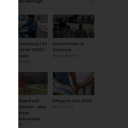
Neueste Beiträge
CEREC Hamburg | Ihr
Kindertheater in
Zahnarzt für CEREC
Duisburg
Zahnersatz
vor 3 Wochen
vor 3 Wochen
Deutschland soll
Pflege im Juni 2026
mehr arbeiten – aber
02.07.2026
wer betreut
eigentlich unsere
Kinder?