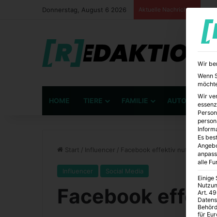
Donnerstag, August 6 2026
Aktuelle Nachrichten
Wir be
Wenn Si
möchte
Wir ve
HOME
TIERE
FAMILIE
AUTO
BÜ
essenz
Person
person
Inform
Es best
Angebo
Start
/
Influencer
/
Facebook effektiv nutzen 2022
anpass
alle F
Influencer
Social Media
Einige
Nutzun
Facebook effekt
Art. 49
Datens
Behörd
für Eu