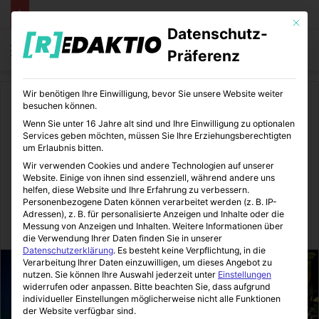
Mit die
Datenschutz-
Menü
S
Präferenz
Wir benötigen Ihre Einwilligung, bevor Sie unsere Website weiter
Start
/
Küche
besuchen können.
Wenn Sie unter 16 Jahre alt sind und Ihre Einwilligung zu optionalen
Küche
Services geben möchten, müssen Sie Ihre Erziehungsberechtigten
um Erlaubnis bitten.
Doppelwandige Gläser für
Wir verwenden Cookies und andere Technologien auf unserer
Website. Einige von ihnen sind essenziell, während andere uns
Zuhause und Gastronomie
helfen, diese Website und Ihre Erfahrung zu verbessern.
Personenbezogene Daten können verarbeitet werden (z. B. IP-
Adressen), z. B. für personalisierte Anzeigen und Inhalte oder die
KitchenApe
17.06.2022
0
2
3 Minuten gelesen
Messung von Anzeigen und Inhalten.
Weitere Informationen über
die Verwendung Ihrer Daten finden Sie in unserer
Datenschutzerklärung
.
Es besteht keine Verpflichtung, in die
Verarbeitung Ihrer Daten einzuwilligen, um dieses Angebot zu
nutzen.
Sie können Ihre Auswahl jederzeit unter
Einstellungen
widerrufen oder anpassen.
Bitte beachten Sie, dass aufgrund
individueller Einstellungen möglicherweise nicht alle Funktionen
der Website verfügbar sind.