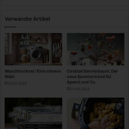
s
d
s
u
i
G
Verwandte Artikel
c
r
W
e
o
e
r
n
l
w
d
a
3
s
w
h
i
i
Waschtrockner: Eine clevere
Cocktail Servierbaum: Der
s
n
Wahl
neue Sommertrend für
s
g
Aperol und Co.
04.12.2024
e
03.05.2024
n
!