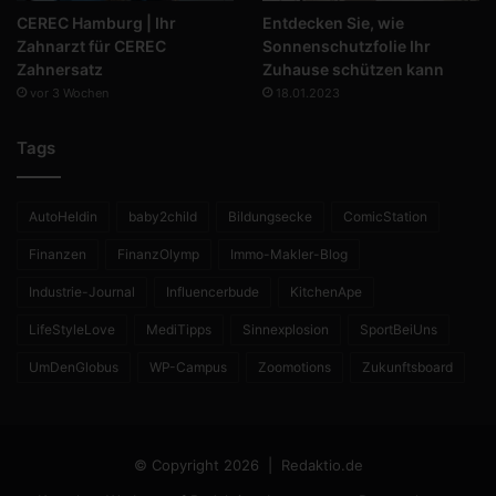
CEREC Hamburg | Ihr
Entdecken Sie, wie
Zahnarzt für CEREC
Sonnenschutzfolie Ihr
Zahnersatz
Zuhause schützen kann
vor 3 Wochen
18.01.2023
Tags
AutoHeldin
baby2child
Bildungsecke
ComicStation
Finanzen
FinanzOlymp
Immo-Makler-Blog
Industrie-Journal
Influencerbude
KitchenApe
LifeStyleLove
MediTipps
Sinnexplosion
SportBeiUns
UmDenGlobus
WP-Campus
Zoomotions
Zukunftsboard
© Copyright 2026 |
Redaktio.de