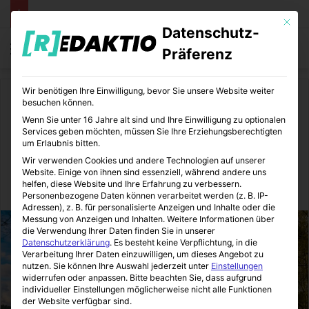
Mit die
Datenschutz-
Menü
S
Präferenz
Wir benötigen Ihre Einwilligung, bevor Sie unsere Website weiter
Start
/
Kunst
besuchen können.
Wenn Sie unter 16 Jahre alt sind und Ihre Einwilligung zu optionalen
Kunst
Services geben möchten, müssen Sie Ihre Erziehungsberechtigten
um Erlaubnis bitten.
Thoma
Wir verwenden Cookies und andere Technologien auf unserer
Website. Einige von ihnen sind essenziell, während andere uns
helfen, diese Website und Ihre Erfahrung zu verbessern.
BildungsEcke
29.06.2016
0
10
2 Minuten gelesen
Personenbezogene Daten können verarbeitet werden (z. B. IP-
Adressen), z. B. für personalisierte Anzeigen und Inhalte oder die
Messung von Anzeigen und Inhalten.
Weitere Informationen über
die Verwendung Ihrer Daten finden Sie in unserer
Datenschutzerklärung
.
Es besteht keine Verpflichtung, in die
Verarbeitung Ihrer Daten einzuwilligen, um dieses Angebot zu
nutzen.
Sie können Ihre Auswahl jederzeit unter
Einstellungen
widerrufen oder anpassen.
Bitte beachten Sie, dass aufgrund
individueller Einstellungen möglicherweise nicht alle Funktionen
der Website verfügbar sind.