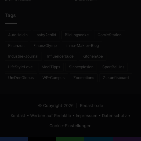
Tags
AutoHeldin
baby2child
Bildungsecke
ComicStation
Finanzen
FinanzOlymp
Immo-Makler-Blog
Industrie-Journal
Influencerbude
KitchenApe
LifeStyleLove
MediTipps
Sinnexplosion
SportBeiUns
UmDenGlobus
WP-Campus
Zoomotions
Zukunftsboard
© Copyright 2026 |
Redaktio.de
Kontakt
•
Werben auf Redaktio
•
Impressum
•
Datenschutz
•
Cookie-Einstellungen