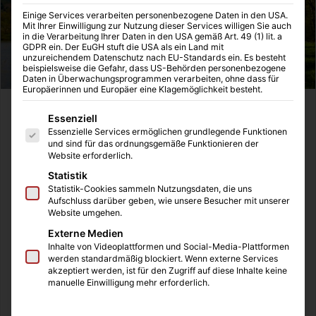
Einige Services verarbeiten personenbezogene Daten in den USA.
Mit Ihrer Einwilligung zur Nutzung dieser Services willigen Sie auch
in die Verarbeitung Ihrer Daten in den USA gemäß Art. 49 (1) lit. a
GDPR ein. Der EuGH stuft die USA als ein Land mit
unzureichendem Datenschutz nach EU-Standards ein. Es besteht
beispielsweise die Gefahr, dass US-Behörden personenbezogene
Daten in Überwachungsprogrammen verarbeiten, ohne dass für
Europäerinnen und Europäer eine Klagemöglichkeit besteht.
Es folgt eine Liste der Service-Gruppen, für die eine Einwilligung
Essenziell
Inhaltsverzeichnis
Essenzielle Services ermöglichen grundlegende Funktionen
Leben
und sind für das ordnungsgemäße Funktionieren der
Website erforderlich.
Werke
Stil
Statistik
Heute
Statistik-Cookies sammeln Nutzungsdaten, die uns
Aufschluss darüber geben, wie unsere Besucher mit unserer
Website umgehen.
Leben
Externe Medien
Inhalte von Videoplattformen und Social-Media-Plattformen
Der Maler und Graphiker
Hans Thoma
wurde am 2.
werden standardmäßig blockiert. Wenn externe Services
akzeptiert werden, ist für den Zugriff auf diese Inhalte keine
Oktober 1839 im Schwarzwald geboren, in Bernau, was
manuelle Einwilligung mehr erforderlich.
heute im Landkreis Waldshut liegt. Aus einfachen
Verhältnissen stammend begann er einige Lehren, die er