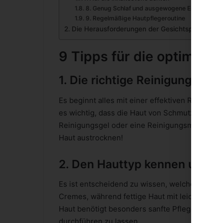
8. Genug Schlaf und ausgewogene Ernährung
9. Regelmäßige Hautpflegeroutine
Die Herausforderungen der Gesichtspflege bei
9 Tipps für die optimale
1. Die richtige Reinigung ist 
Es beginnt alles mit einer effektiven Reinigu
es wichtig, dass die Haut von Schmutz, Öl und 
Reinigungsgel oder eine Reinigungsmilch ver
Haut austrocknen!
2. Den Hauttyp kennen und b
Es ist entscheidend zu wissen, welchen Hautty
Cremes, während fettige Haut mit leichten, öl
Haut benötigt besonders sanfte Pflege. Es ist
durchführen zu lassen.