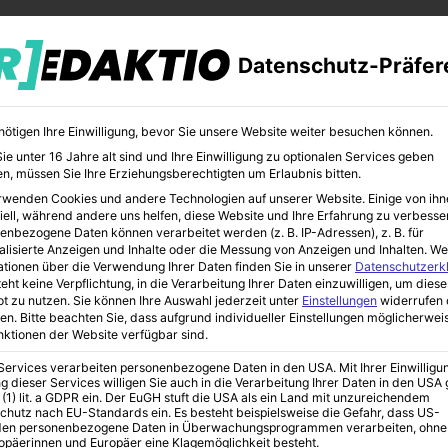
Datenschutz-Präfer
nötigen Ihre Einwilligung, bevor Sie unsere Website weiter besuchen können.
e unter 16 Jahre alt sind und Ihre Einwilligung zu optionalen Services geben
n, müssen Sie Ihre Erziehungsberechtigten um Erlaubnis bitten.
rwenden Cookies und andere Technologien auf unserer Website. Einige von ihn
CHER
BILDUNG
KUNST
iell, während andere uns helfen, diese Website und Ihre Erfahrung zu verbesse
enbezogene Daten können verarbeitet werden (z. B. IP-Adressen), z. B. für
alisierte Anzeigen und Inhalte oder die Messung von Anzeigen und Inhalten.
We
ationen über die Verwendung Ihrer Daten finden Sie in unserer
Datenschutzerk
eht keine Verpflichtung, in die Verarbeitung Ihrer Daten einzuwilligen, um diese
t zu nutzen.
Sie können Ihre Auswahl jederzeit unter
Einstellungen
widerrufen 
pflege
en.
Bitte beachten Sie, dass aufgrund individueller Einstellungen möglicherwei
unktionen der Website verfügbar sind.
 Services verarbeiten personenbezogene Daten in den USA. Mit Ihrer Einwilligu
optimale
g dieser Services willigen Sie auch in die Verarbeitung Ihrer Daten in den US
 (1) lit. a GDPR ein. Der EuGH stuft die USA als ein Land mit unzureichendem
chutz nach EU-Standards ein. Es besteht beispielsweise die Gefahr, dass US-
en personenbezogene Daten in Überwachungsprogrammen verarbeiten, ohne
ropäerinnen und Europäer eine Klagemöglichkeit besteht.