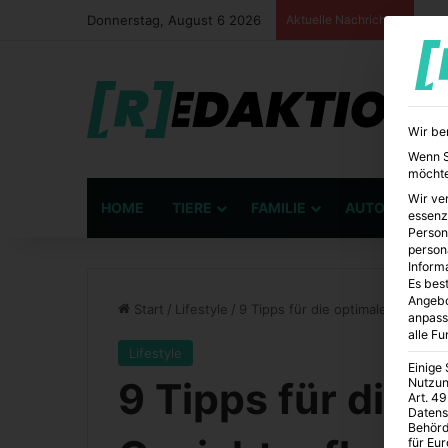
Donnerstag, August 6 2026
Aktuelle Nachrichten
Wir be
Wenn Si
möchte
Wir ve
HOME
TIERE
FAMILIE
AUTO
BÜ
essenz
Person
person
Inform
Es best
Angebo
Start
/
Lifestyle
/
9 Tipps für die optimale Gesichts
anpass
alle F
Lifestyle
Einige
9 Tipps für die 
Nutzun
Art. 49
Datens
Behörd
für Eu