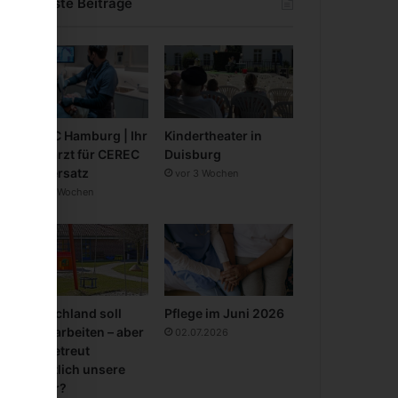
Neueste Beiträge
CEREC Hamburg | Ihr
Kindertheater in
Zahnarzt für CEREC
Duisburg
Zahnersatz
vor 3 Wochen
vor 3 Wochen
Deutschland soll
Pflege im Juni 2026
mehr arbeiten – aber
02.07.2026
wer betreut
eigentlich unsere
Kinder?