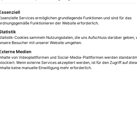
gt eine Liste der Service-Gruppen, für die eine Einwilligung erteilt we
Essenziell
Essenzielle Services ermöglichen grundlegende Funktionen und sind für das
0
2
3 Minuten gelesen
ordnungsgemäße Funktionieren der Website erforderlich.
Statistik
Statistik-Cookies sammeln Nutzungsdaten, die uns Aufschluss darüber geben, 
unsere Besucher mit unserer Website umgehen.
Externe Medien
Inhalte von Videoplattformen und Social-Media-Plattformen werden standard
blockiert. Wenn externe Services akzeptiert werden, ist für den Zugriff auf dies
Inhalte keine manuelle Einwilligung mehr erforderlich.