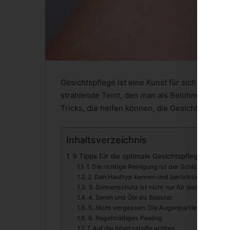
Gesichtspflege ist eine Kunst für sich und es l
strahlende Teint, den man als Belohnung erhält,
Tricks, die helfen können, die Gesichtspflege
Inhaltsverzeichnis
9 Tipps für die optimale Gesichtspflege
1. Die richtige Reinigung ist der Schlüssel
2. Den Hauttyp kennen und berücksichtigen
3. Sonnenschutz ist nicht nur für den Urlaub
4. Seren und Öle als Booster
5. Nicht vergessen: Die Augenpartie
6. Regelmäßiges Peeling
7. Auf die Inhaltsstoffe achten