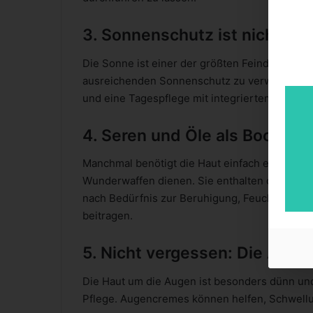
3. Sonnenschutz ist nicht nur
Die Sonne ist einer der größten Feinde unserer
ausreichenden Sonnenschutz zu verwenden. H
und eine Tagespflege mit integriertem UV-Sc
4. Seren und Öle als Booster
Manchmal benötigt die Haut einfach etwas meh
Wunderwaffen dienen. Sie enthalten oft hohe 
nach Bedürfnis zur Beruhigung, Feuchtigkeit
beitragen.
5. Nicht vergessen: Die Auge
Die Haut um die Augen ist besonders dünn und 
Pflege. Augencremes können helfen, Schwell