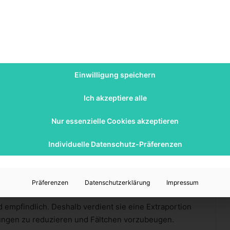
 für den Urlaub
 Haut. Es ist daher wichtig, das ganze Jahr über einen
ier sind Sonnencremes mit hohem Lichtschutzfaktor
hutz empfehlenswert.
Einwilligung speichern
Ich akzeptiere alle
r. Hier können Seren und Öle als wahre
Nur essenzielle Cookies akzeptieren
Konzentrationen an aktiven Wirkstoffen und können je
Individuelle Datenschutz-Präferenzen
sversorgung oder Bekämpfung von Pigmentflecken
Präferenzen
Datenschutzerklärung
Impressum
npartie
empfindlich. Deshalb verdient sie eine Extraportion
ungen zu reduzieren und Fältchen vorzubeugen.