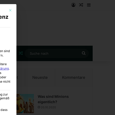
Anmelden
Zufälliger Artike
Sidebar
Mit diesem Button wird der Dialog geschlossen. Seine Funktionalität ist i
enz
en sind
Zufälliger Artikel
Suche
rn.
nach
itere
lärung
.
s
Beliebt
Neueste
Kommentare
oder
se nicht
ng zur
Was sind Minions
A gemäß
eigentlich?
20.10.2020
 dass