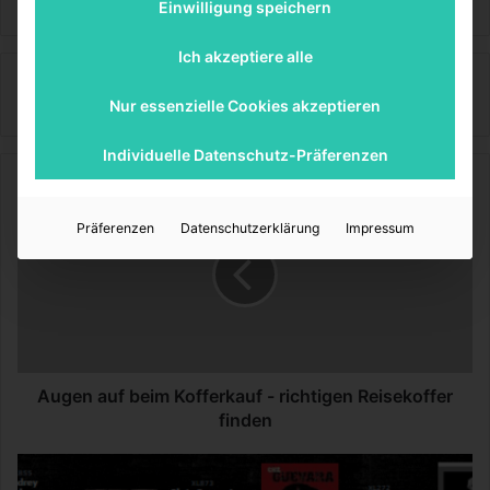
Einwilligung speichern
Ich akzeptiere alle
LifeStyleLove
Nur essenzielle Cookies akzeptieren
Individuelle Datenschutz-Präferenzen
A
u
Präferenzen
Datenschutzerklärung
Impressum
g
e
n
a
u
f
b
e
Augen auf beim Kofferkauf - richtigen Reisekoffer
i
finden
m
K
P
o
o