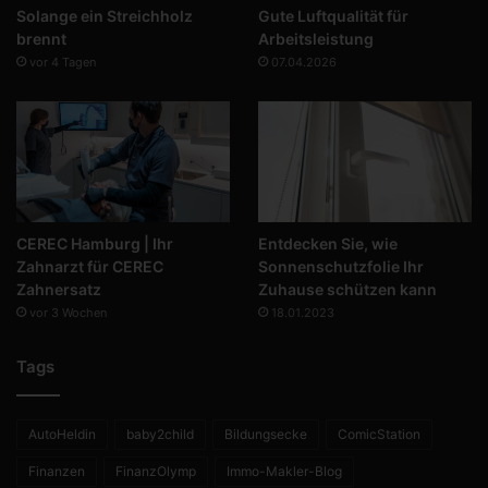
Solange ein Streichholz
Gute Luftqualität für
brennt
Arbeitsleistung
vor 4 Tagen
07.04.2026
CEREC Hamburg | Ihr
Entdecken Sie, wie
Zahnarzt für CEREC
Sonnenschutzfolie Ihr
Zahnersatz
Zuhause schützen kann
vor 3 Wochen
18.01.2023
Tags
AutoHeldin
baby2child
Bildungsecke
ComicStation
Finanzen
FinanzOlymp
Immo-Makler-Blog