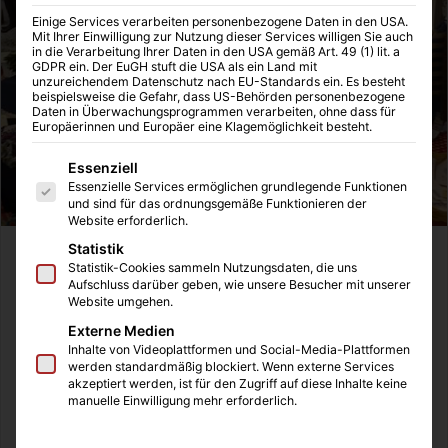
Einige Services verarbeiten personenbezogene Daten in den USA.
Mit Ihrer Einwilligung zur Nutzung dieser Services willigen Sie auch
in die Verarbeitung Ihrer Daten in den USA gemäß Art. 49 (1) lit. a
GDPR ein. Der EuGH stuft die USA als ein Land mit
unzureichendem Datenschutz nach EU-Standards ein. Es besteht
beispielsweise die Gefahr, dass US-Behörden personenbezogene
Daten in Überwachungsprogrammen verarbeiten, ohne dass für
Europäerinnen und Europäer eine Klagemöglichkeit besteht.
Es folgt eine Liste der Service-Gruppen, für die eine Einwilligung
Essenziell
Essenzielle Services ermöglichen grundlegende Funktionen
und sind für das ordnungsgemäße Funktionieren der
Website erforderlich.
Statistik
Nachhaltigkeit galt 2013 als das politische Unwort des
Statistik-Cookies sammeln Nutzungsdaten, die uns
Jahres. Da so gut wie jede Partei sich dieses Motto auf die
Aufschluss darüber geben, wie unsere Besucher mit unserer
Website umgehen.
Fahne schrieb. Es wurde viel darüber geredet aber wenig
Externe Medien
getan. In der Politik
Inhalte von Videoplattformen und Social-Media-Plattformen
werden standardmäßig blockiert. Wenn externe Services
akzeptiert werden, ist für den Zugriff auf diese Inhalte keine
manuelle Einwilligung mehr erforderlich.