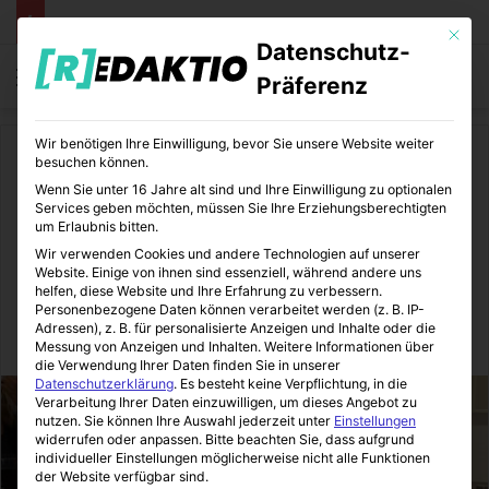
Mit die
Datenschutz-
Menü
S
Präferenz
Wir benötigen Ihre Einwilligung, bevor Sie unsere Website weiter
Start
/
Lifestyle
besuchen können.
Wenn Sie unter 16 Jahre alt sind und Ihre Einwilligung zu optionalen
Lifestyle
Services geben möchten, müssen Sie Ihre Erziehungsberechtigten
um Erlaubnis bitten.
GrandmaStyle – Plastik war
Wir verwenden Cookies und andere Technologien auf unserer
Website. Einige von ihnen sind essenziell, während andere uns
gestern
helfen, diese Website und Ihre Erfahrung zu verbessern.
Personenbezogene Daten können verarbeitet werden (z. B. IP-
Adressen), z. B. für personalisierte Anzeigen und Inhalte oder die
LifeStyleLove
23.12.2014
0
2
1 Minute Lesezeit
Messung von Anzeigen und Inhalten.
Weitere Informationen über
die Verwendung Ihrer Daten finden Sie in unserer
Datenschutzerklärung
.
Es besteht keine Verpflichtung, in die
Verarbeitung Ihrer Daten einzuwilligen, um dieses Angebot zu
nutzen.
Sie können Ihre Auswahl jederzeit unter
Einstellungen
widerrufen oder anpassen.
Bitte beachten Sie, dass aufgrund
individueller Einstellungen möglicherweise nicht alle Funktionen
der Website verfügbar sind.