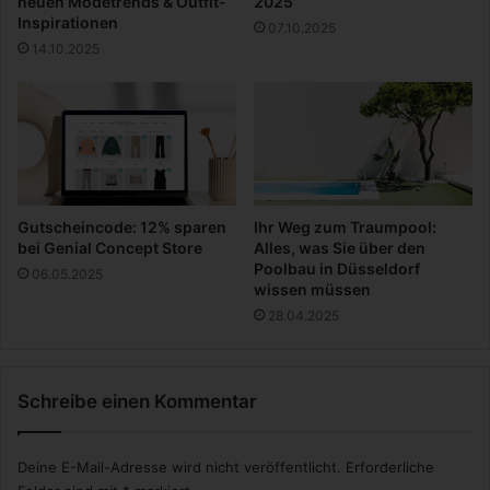
neuen Modetrends & Outfit-
2025
s
n
Inspirationen
07.10.2025
e
g
14.10.2025
k
o
f
f
e
r
f
i
Gutscheincode: 12% sparen
Ihr Weg zum Traumpool:
n
bei Genial Concept Store
Alles, was Sie über den
d
Poolbau in Düsseldorf
06.05.2025
e
wissen müssen
n
28.04.2025
Schreibe einen Kommentar
Deine E-Mail-Adresse wird nicht veröffentlicht.
Erforderliche