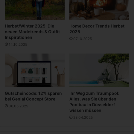
m
e
J
e
a
r
h
o
Herbst/Winter 2025: Die
Home Decor Trends Herbst
r
b
neuen Modetrends & Outfit-
2025
2
e
Inspirationen
07.10.2025
0
r
14.10.2025
2
n
0
D
e
u
t
s
c
h
Gutscheincode: 12% sparen
Ihr Weg zum Traumpool:
l
bei Genial Concept Store
Alles, was Sie über den
a
Poolbau in Düsseldorf
06.05.2025
wissen müssen
n
d
28.04.2025