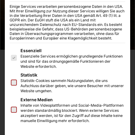
Einige Services verarbeiten personenbezogene Daten in den USA.
Mit Ihrer Einwilligung zur Nutzung dieser Services willigen Sie auch
in die Verarbeitung Ihrer Daten in den USA gemäß Art. 49 (1) lit. a
GDPR ein. Der EuGH stuft die USA als ein Land mit
unzureichendem Datenschutz nach EU-Standards ein. Es besteht
beispielsweise die Gefahr, dass US-Behörden personenbezogene
Daten in Überwachungsprogrammen verarbeiten, ohne dass für
Europäerinnen und Europäer eine Klagemöglichkeit besteht.
Es folgt eine Liste der Service-Gruppen, für die eine Einwilligung
Essenziell
Essenzielle Services ermöglichen grundlegende Funktionen
Der Jahreswechsel verleitet viele Leute zu guten
und sind für das ordnungsgemäße Funktionieren der
Website erforderlich.
Vorsätzen. Weniger Alkohol, gesünder leben, mehr Sport,
doch was trägt wirklich zu einer gesünderen Lebensweise
Statistik
Statistik-Cookies sammeln Nutzungsdaten, die uns
bei? Wir haben hier einige Tipps für euch!
Aufschluss darüber geben, wie unsere Besucher mit unserer
Website umgehen.
Externe Medien
Inhaltsverzeichnis
Inhalte von Videoplattformen und Social-Media-Plattformen
Genug Schlaf
werden standardmäßig blockiert. Wenn externe Services
akzeptiert werden, ist für den Zugriff auf diese Inhalte keine
Weniger Alkohol
manuelle Einwilligung mehr erforderlich.
Gesünder essen
Yoga zur Entspannung