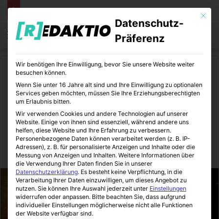
Mit die
Datenschutz-
Menü
S
Präferenz
Wir benötigen Ihre Einwilligung, bevor Sie unsere Website weiter
Start
/
Lifestyle
besuchen können.
Wenn Sie unter 16 Jahre alt sind und Ihre Einwilligung zu optionalen
Lifestyle
Services geben möchten, müssen Sie Ihre Erziehungsberechtigten
um Erlaubnis bitten.
Gute Vorsätze für einen
Wir verwenden Cookies und andere Technologien auf unserer
Website. Einige von ihnen sind essenziell, während andere uns
gesünderen Lifestyle
helfen, diese Website und Ihre Erfahrung zu verbessern.
Personenbezogene Daten können verarbeitet werden (z. B. IP-
Adressen), z. B. für personalisierte Anzeigen und Inhalte oder die
LifeStyleLove
15.01.2020
0
0
1 Minute Lesezeit
Messung von Anzeigen und Inhalten.
Weitere Informationen über
die Verwendung Ihrer Daten finden Sie in unserer
Datenschutzerklärung
.
Es besteht keine Verpflichtung, in die
Verarbeitung Ihrer Daten einzuwilligen, um dieses Angebot zu
nutzen.
Sie können Ihre Auswahl jederzeit unter
Einstellungen
widerrufen oder anpassen.
Bitte beachten Sie, dass aufgrund
individueller Einstellungen möglicherweise nicht alle Funktionen
der Website verfügbar sind.