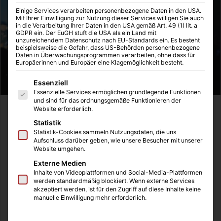
Einige Services verarbeiten personenbezogene Daten in den USA.
Mit Ihrer Einwilligung zur Nutzung dieser Services willigen Sie auch
in die Verarbeitung Ihrer Daten in den USA gemäß Art. 49 (1) lit. a
GDPR ein. Der EuGH stuft die USA als ein Land mit
unzureichendem Datenschutz nach EU-Standards ein. Es besteht
beispielsweise die Gefahr, dass US-Behörden personenbezogene
Daten in Überwachungsprogrammen verarbeiten, ohne dass für
Europäerinnen und Europäer eine Klagemöglichkeit besteht.
Es folgt eine Liste der Service-Gruppen, für die eine Einwilligung
Essenziell
Essenzielle Services ermöglichen grundlegende Funktionen
und sind für das ordnungsgemäße Funktionieren der
Website erforderlich.
Festivals sind die perfekte Gelegenheit im Sommer von
Statistik
Stress, Arbeit und Co. abzuschalten. Laute Musik der
Statistik-Cookies sammeln Nutzungsdaten, die uns
liebsten Bands, unfassbar schöne Nächte mit Freunden
Aufschluss darüber geben, wie unsere Besucher mit unserer
und am besten ein nahegelegener See oder Strand. Viele
Website umgehen.
Besucherinnen planen schon Wochen lang im Voraus ihre
Externe Medien
perfekten Festival Outfits, sodass Sie eine top Figur
Inhalte von Videoplattformen und Social-Media-Plattformen
werden standardmäßig blockiert. Wenn externe Services
hinlegen.
akzeptiert werden, ist für den Zugriff auf diese Inhalte keine
manuelle Einwilligung mehr erforderlich.
Inhaltsverzeichnis