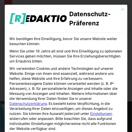
Mit die
Datenschutz-
Menü
S
Präferenz
Wir benötigen Ihre Einwilligung, bevor Sie unsere Website weiter
Start
/
Lifestyle
besuchen können.
Wenn Sie unter 16 Jahre alt sind und Ihre Einwilligung zu optionalen
Lifestyle
Services geben möchten, müssen Sie Ihre Erziehungsberechtigten
um Erlaubnis bitten.
Der Festivalsommer beginnt
Wir verwenden Cookies und andere Technologien auf unserer
Website. Einige von ihnen sind essenziell, während andere uns
mit dem richtigen Outfit
helfen, diese Website und Ihre Erfahrung zu verbessern.
Personenbezogene Daten können verarbeitet werden (z. B. IP-
Adressen), z. B. für personalisierte Anzeigen und Inhalte oder die
LifeStyleLove
01.08.2018
0
3
2 Minuten gelesen
Messung von Anzeigen und Inhalten.
Weitere Informationen über
die Verwendung Ihrer Daten finden Sie in unserer
Datenschutzerklärung
.
Es besteht keine Verpflichtung, in die
Verarbeitung Ihrer Daten einzuwilligen, um dieses Angebot zu
nutzen.
Sie können Ihre Auswahl jederzeit unter
Einstellungen
widerrufen oder anpassen.
Bitte beachten Sie, dass aufgrund
individueller Einstellungen möglicherweise nicht alle Funktionen
der Website verfügbar sind.