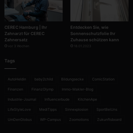
CEREC Hamburg | Ihr
Entdecken Sie, wie
Zahnarzt für CEREC
Sonnenschutzfolie Ihr
Zahnersatz
Zuhause schützen kann
vor 3 Wochen
18.01.2023
Tags
AutoHeldin
baby2child
Bildungsecke
ComicStation
Finanzen
FinanzOlymp
Immo-Makler-Blog
Industrie-Journal
Influencerbude
KitchenApe
LifeStyleLove
MediTipps
Sinnexplosion
SportBeiUns
UmDenGlobus
WP-Campus
Zoomotions
Zukunftsboard