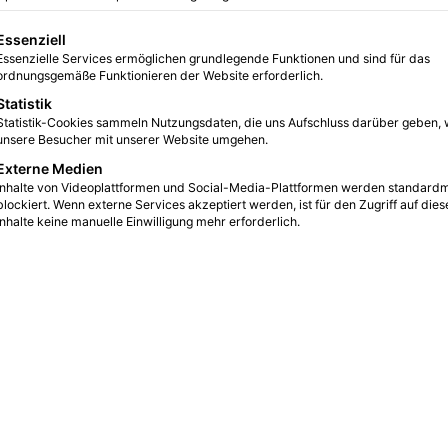
gt eine Liste der Service-Gruppen, für die eine Einwilligung erteilt we
Essenziell
Essenzielle Services ermöglichen grundlegende Funktionen und sind für das
0
1
3 Minuten gelesen
ordnungsgemäße Funktionieren der Website erforderlich.
Statistik
Statistik-Cookies sammeln Nutzungsdaten, die uns Aufschluss darüber geben, 
unsere Besucher mit unserer Website umgehen.
Externe Medien
Inhalte von Videoplattformen und Social-Media-Plattformen werden standard
blockiert. Wenn externe Services akzeptiert werden, ist für den Zugriff auf dies
Inhalte keine manuelle Einwilligung mehr erforderlich.