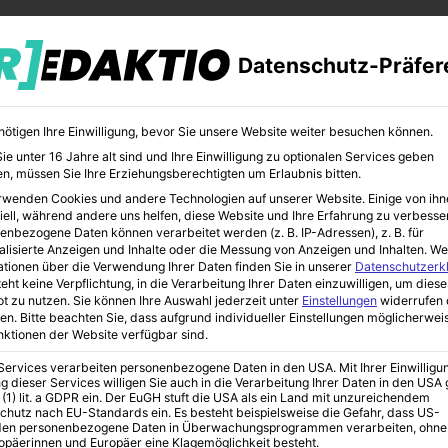
Datenschutz-Präfer
nötigen Ihre Einwilligung, bevor Sie unsere Website weiter besuchen können.
e unter 16 Jahre alt sind und Ihre Einwilligung zu optionalen Services geben
n, müssen Sie Ihre Erziehungsberechtigten um Erlaubnis bitten.
rwenden Cookies und andere Technologien auf unserer Website. Einige von ihn
CHER
BILDUNG
KUNST
iell, während andere uns helfen, diese Website und Ihre Erfahrung zu verbesse
enbezogene Daten können verarbeitet werden (z. B. IP-Adressen), z. B. für
alisierte Anzeigen und Inhalte oder die Messung von Anzeigen und Inhalten.
We
ationen über die Verwendung Ihrer Daten finden Sie in unserer
Datenschutzerk
eht keine Verpflichtung, in die Verarbeitung Ihrer Daten einzuwilligen, um diese
t zu nutzen.
Sie können Ihre Auswahl jederzeit unter
Einstellungen
widerrufen 
auenpower
en.
Bitte beachten Sie, dass aufgrund individueller Einstellungen möglicherwei
unktionen der Website verfügbar sind.
 Services verarbeiten personenbezogene Daten in den USA. Mit Ihrer Einwilligu
f Influencer-
g dieser Services willigen Sie auch in die Verarbeitung Ihrer Daten in den US
 (1) lit. a GDPR ein. Der EuGH stuft die USA als ein Land mit unzureichendem
chutz nach EU-Standards ein. Es besteht beispielsweise die Gefahr, dass US-
en personenbezogene Daten in Überwachungsprogrammen verarbeiten, ohne
ropäerinnen und Europäer eine Klagemöglichkeit besteht.