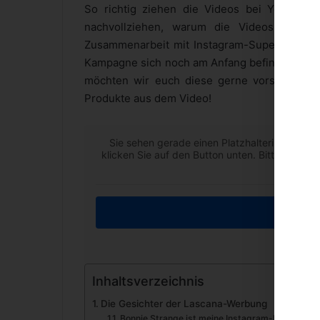
So richtig ziehen die Videos bei YouTube 
nachvollziehen, warum die Videos auf „Nic
Zusammenarbeit mit Instagram-Superstars ebe
Kampagne sich noch am Anfang befindet. Kenn
möchten wir euch diese gerne vorstellen. W
Produkte aus dem Video!
Sie sehen gerade einen Platzhalterinhalt von
klicken Sie auf den Button unten. Bitte beach
Inha
Weiter
Inhaltsverzeichnis
Die Gesichter der Lascana-Werbung
Bonnie Strange ist meine Instagram-Favoritin