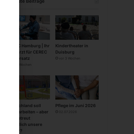
Neueste Beiträge
CEREC Hamburg | Ihr
Kindertheater in
Zahnarzt für CEREC
Duisburg
Zahnersatz
vor 3 Wochen
vor 3 Wochen
Deutschland soll
Pflege im Juni 2026
mehr arbeiten – aber
02.07.2026
wer betreut
eigentlich unsere
Kinder?