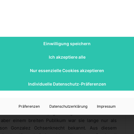
ana-Werbung
Einwilligung speichern
tagram-Favoritin
Ich akzeptiere alle
Million Follower auf Instagram und gehört zu den
 Ihr
Feed
ist einmalig kreativ, ausgefallen und positiv
Nur essenzielle Cookies akzeptieren
en bereits mit ihr zusammengearbeitet und in
diesem
ihrer Welt eines Influencers. Dort spricht sie offen
Individuelle Datenschutz-Präferenzen
 verdient werden kann. Für alle, die sich für Instagram-
ert. Sie arbeitet und arbeitete bereits als Moderatorin,
del. Ebenfalls erzählt sie im Podcast, dass sie sehr
Präferenzen
Datenschutzerklärung
Impressum
re internationalen Kampagnen organisiert. Sie hört es
 aber einem breiten Publikum war sie lange nur als
lson Gonzalez Ochsenknecht bekannt. Aus diesem