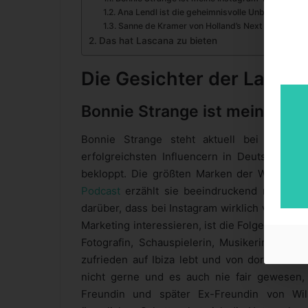
Ana Lendl ist die geheimnisvolle Unbekannte
Sanne de Kramer von Holland’s Next Top Model
Das hat Lascana zu bieten
Die Gesichter der Lasc
Bonnie Strange ist meine Ins
Bonnie Strange steht aktuell bei einer 
erfolgreichsten Influencern in Deutschland.
bekloppt. Die größten Marken der Welt hab
Podcast
erzählt sie beeindruckend mehr aus 
darüber, dass bei Instagram wirklich viel Geld
Marketing interessieren, ist die Folge hörensw
Fotografin, Schauspielerin, Musikerin und Mo
zufrieden auf Ibiza lebt und von dort aus ih
nicht gerne und es auch nie fair gewesen,
Freundin und später Ex-Freundin von Wi