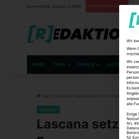
Donnerstag, August 6 2026
Aktuelle Nachrichten
Wir be
Wenn Si
möchte
Wir ve
HOME
TIERE
FAMILIE
AUTO
BÜ
essenz
Person
person
Inform
Es best
Angebo
Start
/
Lifestyle
/
Lascana setzt auf Influencer-Fr
anpass
alle F
Lifestyle
Einige
Lascana setzt au
Nutzun
Art. 49
Datens
Behörd
für Eu