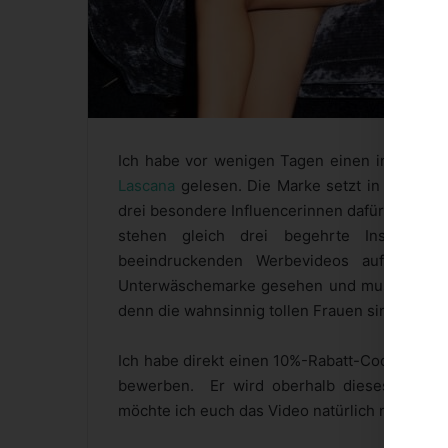
Ich habe vor wenigen Tagen einen interessa
Lascana
gelesen. Die Marke setzt in ihrer n
drei besondere Influencerinnen dafür engagie
stehen gleich drei begehrte Instagram
beeindruckenden Werbevideos auf YouTu
Unterwäschemarke gesehen und musste danach
denn die wahnsinnig tollen Frauen sind wund
Ich habe direkt einen 10%-Rabatt-Code für La
bewerben. Er wird oberhalb dieses Abschn
möchte ich euch das Video natürlich nicht vo