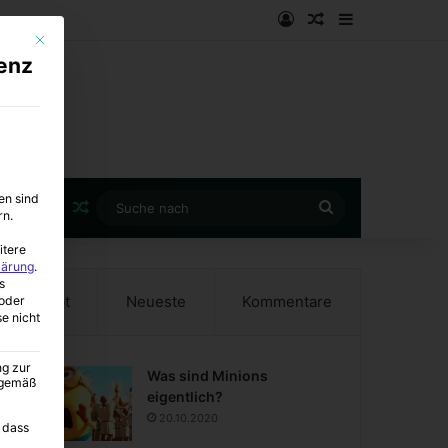
Anmelden
Zufälliger Artike
Sidebar
Mit diesem Button wird der Dialog geschlossen. Seine Funktionalität ist i
enz
en sind
Zufälliger Artikel
Suche
rn.
nach
itere
lärung
.
s
Beliebt
Neueste
Kommentare
oder
se nicht
ng zur
Was sind Minions
A gemäß
eigentlich?
20.10.2020
 dass