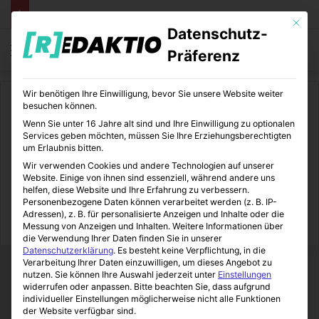
Mit die
Datenschutz-
Menü
S
Präferenz
Wir benötigen Ihre Einwilligung, bevor Sie unsere Website weiter
Start
/
Lifestyle
besuchen können.
Wenn Sie unter 16 Jahre alt sind und Ihre Einwilligung zu optionalen
Lifestyle
Services geben möchten, müssen Sie Ihre Erziehungsberechtigten
um Erlaubnis bitten.
Unterwäsche, Socken und
Wir verwenden Cookies und andere Technologien auf unserer
Website. Einige von ihnen sind essenziell, während andere uns
Co. bequem online kaufen
helfen, diese Website und Ihre Erfahrung zu verbessern.
Personenbezogene Daten können verarbeitet werden (z. B. IP-
Adressen), z. B. für personalisierte Anzeigen und Inhalte oder die
LifeStyleLove
29.01.2016
0
2
1 Minute Lesezeit
Messung von Anzeigen und Inhalten.
Weitere Informationen über
die Verwendung Ihrer Daten finden Sie in unserer
Datenschutzerklärung
.
Es besteht keine Verpflichtung, in die
Verarbeitung Ihrer Daten einzuwilligen, um dieses Angebot zu
nutzen.
Sie können Ihre Auswahl jederzeit unter
Einstellungen
widerrufen oder anpassen.
Bitte beachten Sie, dass aufgrund
individueller Einstellungen möglicherweise nicht alle Funktionen
der Website verfügbar sind.