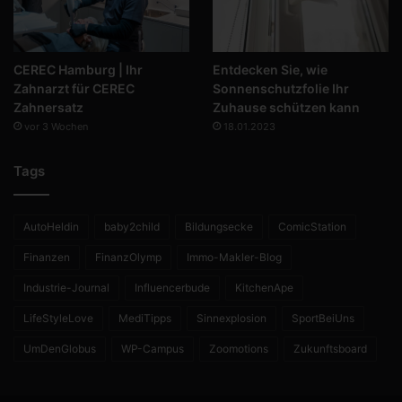
CEREC Hamburg | Ihr
Entdecken Sie, wie
Zahnarzt für CEREC
Sonnenschutzfolie Ihr
Zahnersatz
Zuhause schützen kann
vor 3 Wochen
18.01.2023
Tags
AutoHeldin
baby2child
Bildungsecke
ComicStation
Finanzen
FinanzOlymp
Immo-Makler-Blog
Industrie-Journal
Influencerbude
KitchenApe
LifeStyleLove
MediTipps
Sinnexplosion
SportBeiUns
UmDenGlobus
WP-Campus
Zoomotions
Zukunftsboard