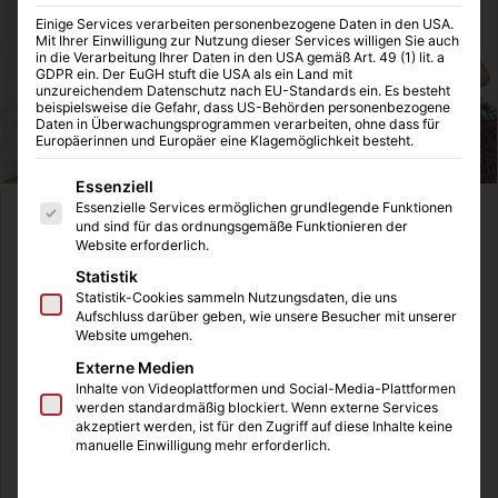
Einige Services verarbeiten personenbezogene Daten in den USA.
Mit Ihrer Einwilligung zur Nutzung dieser Services willigen Sie auch
in die Verarbeitung Ihrer Daten in den USA gemäß Art. 49 (1) lit. a
GDPR ein. Der EuGH stuft die USA als ein Land mit
unzureichendem Datenschutz nach EU-Standards ein. Es besteht
beispielsweise die Gefahr, dass US-Behörden personenbezogene
Daten in Überwachungsprogrammen verarbeiten, ohne dass für
Europäerinnen und Europäer eine Klagemöglichkeit besteht.
Es folgt eine Liste der Service-Gruppen, für die eine Einwilligung
Essenziell
Essenzielle Services ermöglichen grundlegende Funktionen
Online Shops finden immer mehr Verbreitung und die Zahl
und sind für das ordnungsgemäße Funktionieren der
Website erforderlich.
der Kunden, die regelmäßig Produkte aus dem Internet
bestellen und diese den Waren aus dem Kaufhaus
Statistik
Statistik-Cookies sammeln Nutzungsdaten, die uns
vorziehen, steigt. Inzwischen sind sogar Unterwäsche,
Aufschluss darüber geben, wie unsere Besucher mit unserer
Socken oder Strumpfhosen kein Novum mehr in Online
Website umgehen.
Shops, sondern ein beliebtes Gut welches schnell in den
Externe Medien
„virtuellen Einkaufswagen“ gelegt wird. Der Leser, der sich
Inhalte von Videoplattformen und Social-Media-Plattformen
werden standardmäßig blockiert. Wenn externe Services
fragt warum man so etwas online kaufen sollte, wird im
akzeptiert werden, ist für den Zugriff auf diese Inhalte keine
Folgenden auf ein paar Vorteile stoßen, die aufzeigen,
manuelle Einwilligung mehr erforderlich.
dass ein Onlinekauf von Kleidung wie Unterziehshirts,
Boxershorts und Co sich durchaus lohnt.