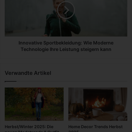
e
o
r
v
h
a
e
t
i
i
t
v
s
e
Innovative Sportbekleidung: Wie Moderne
r
S
Technologie Ihre Leistung steigern kann
i
p
s
o
i
r
Verwandte Artikel
k
t
e
b
n
e
i
k
n
l
S
e
m
i
a
d
r
u
Herbst/Winter 2025: Die
Home Decor Trends Herbst
t
n