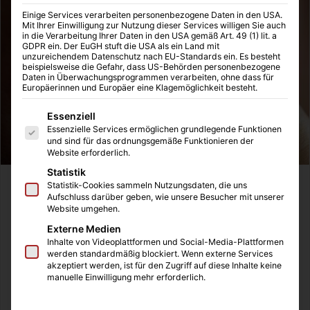
Einige Services verarbeiten personenbezogene Daten in den USA.
Mit Ihrer Einwilligung zur Nutzung dieser Services willigen Sie auch
in die Verarbeitung Ihrer Daten in den USA gemäß Art. 49 (1) lit. a
GDPR ein. Der EuGH stuft die USA als ein Land mit
unzureichendem Datenschutz nach EU-Standards ein. Es besteht
beispielsweise die Gefahr, dass US-Behörden personenbezogene
Daten in Überwachungsprogrammen verarbeiten, ohne dass für
Europäerinnen und Europäer eine Klagemöglichkeit besteht.
Es folgt eine Liste der Service-Gruppen, für die eine Einwilligung
Essenziell
Essenzielle Services ermöglichen grundlegende Funktionen
und sind für das ordnungsgemäße Funktionieren der
Website erforderlich.
Statistik
Statistik-Cookies sammeln Nutzungsdaten, die uns
Ein Gesichtspeeling gehört zu den unverzichtbaren
Aufschluss darüber geben, wie unsere Besucher mit unserer
Schritten einer effektiven Hautpflege-Routine. In diesem
Website umgehen.
Artikel erfährst du, warum es so wichtig ist, wie es wirkt
Externe Medien
und welche Vorteile es für deine Haut mit sich bringt.
Inhalte von Videoplattformen und Social-Media-Plattformen
werden standardmäßig blockiert. Wenn externe Services
akzeptiert werden, ist für den Zugriff auf diese Inhalte keine
manuelle Einwilligung mehr erforderlich.
Inhaltsverzeichnis
Was ist ein Gesichtspeeling und wie funktioniert es?