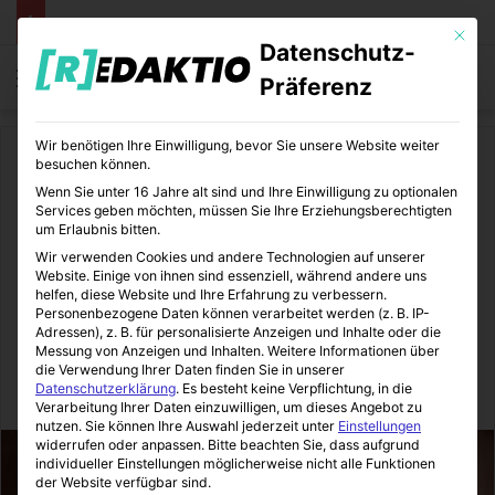
Mit die
Datenschutz-
Menü
S
Präferenz
Wir benötigen Ihre Einwilligung, bevor Sie unsere Website weiter
Start
/
Lifestyle
/
Beauty
besuchen können.
Wenn Sie unter 16 Jahre alt sind und Ihre Einwilligung zu optionalen
Beauty
Lifestyle
Services geben möchten, müssen Sie Ihre Erziehungsberechtigten
um Erlaubnis bitten.
Die Wirkung eines
Wir verwenden Cookies und andere Technologien auf unserer
Website. Einige von ihnen sind essenziell, während andere uns
Gesichtspeelings: Strahlende
helfen, diese Website und Ihre Erfahrung zu verbessern.
Personenbezogene Daten können verarbeitet werden (z. B. IP-
Adressen), z. B. für personalisierte Anzeigen und Inhalte oder die
Haut leicht gemacht
Messung von Anzeigen und Inhalten.
Weitere Informationen über
die Verwendung Ihrer Daten finden Sie in unserer
Datenschutzerklärung
.
Es besteht keine Verpflichtung, in die
LifeStyleLove
25.09.2024
0
6
3 Minuten gelesen
Verarbeitung Ihrer Daten einzuwilligen, um dieses Angebot zu
nutzen.
Sie können Ihre Auswahl jederzeit unter
Einstellungen
widerrufen oder anpassen.
Bitte beachten Sie, dass aufgrund
individueller Einstellungen möglicherweise nicht alle Funktionen
der Website verfügbar sind.