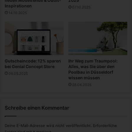
neuen Modetrends & Outfit-
2025
H
g
Inspirationen
07.10.2025
o
:
14.10.2025
m
W
e
i
s
e
M
o
d
e
r
Gutscheincode: 12% sparen
Ihr Weg zum Traumpool:
n
bei Genial Concept Store
Alles, was Sie über den
e
Poolbau in Düsseldorf
06.05.2025
T
wissen müssen
e
28.04.2025
c
h
n
Schreibe einen Kommentar
o
l
o
Deine E-Mail-Adresse wird nicht veröffentlicht.
Erforderliche
g
Felder sind mit
*
markiert