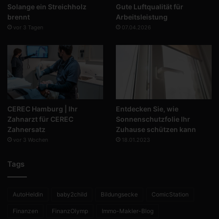
Solange ein Streichholz
Gute Luftqualität für
brennt
Arbeitsleistung
vor 3 Tagen
07.04.2026
CEREC Hamburg | Ihr
Entdecken Sie, wie
Zahnarzt für CEREC
Sonnenschutzfolie Ihr
Zahnersatz
Zuhause schützen kann
vor 3 Wochen
18.01.2023
Tags
AutoHeldin
baby2child
Bildungsecke
ComicStation
Finanzen
FinanzOlymp
Immo-Makler-Blog