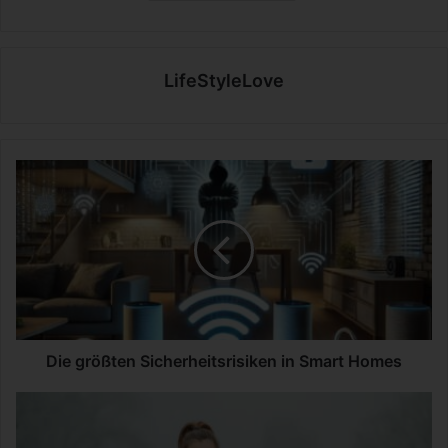
LifeStyleLove
D
i
e
g
r
ö
ß
t
e
n
Die größten Sicherheitsrisiken in Smart Homes
S
i
I
c
n
h
n