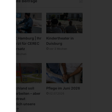
Neueste Beiträge
CEREC Hamburg | Ihr
Kindertheater in
Zahnarzt für CEREC
Duisburg
Zahnersatz
vor 3 Wochen
vor 3 Wochen
Deutschland soll
Pflege im Juni 2026
mehr arbeiten – aber
02.07.2026
wer betreut
eigentlich unsere
Kinder?