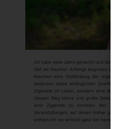
Ich habe viele Jahre geraucht und der Zeitra
Zeit als Raucher. Anfangs beginnen die Selbs
Rauchen eine Gefährdung der eigenen Gesu
bedeuten diese anfänglichen Zweifel an dem
Zigarette im Leben, sondern sind der Anfan
diesem Weg kleine und große Gelegenheiten
eine Zigarette zu kommen. Bei Treffen 
Veranstaltungen, auf denen immer geraucht 
entkam ich nie wirklich ganz der herkömmliche