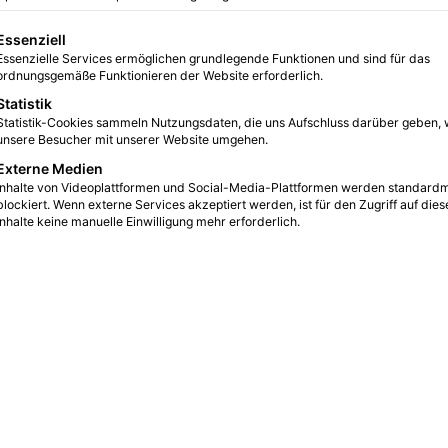
gt eine Liste der Service-Gruppen, für die eine Einwilligung erteilt we
Essenziell
Essenzielle Services ermöglichen grundlegende Funktionen und sind für das
1
55
2 Minuten gelesen
ordnungsgemäße Funktionieren der Website erforderlich.
Statistik
Statistik-Cookies sammeln Nutzungsdaten, die uns Aufschluss darüber geben, 
unsere Besucher mit unserer Website umgehen.
Externe Medien
Inhalte von Videoplattformen und Social-Media-Plattformen werden standard
blockiert. Wenn externe Services akzeptiert werden, ist für den Zugriff auf dies
Inhalte keine manuelle Einwilligung mehr erforderlich.