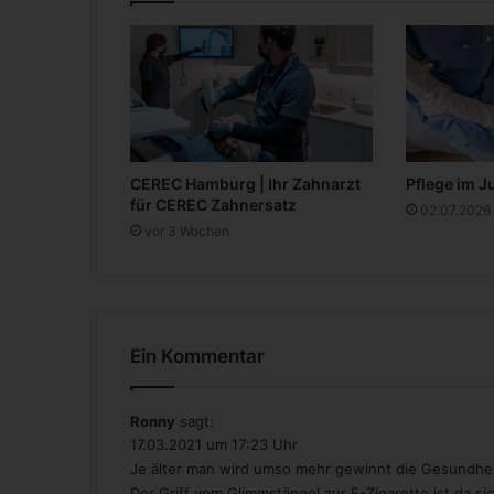
n
e
r
n
e
u
e
n
CEREC Hamburg | Ihr Zahnarzt
Pflege im J
Ä
für CEREC Zahnersatz
r
02.07.2026
vor 3 Wochen
a
|
4
2
-
4
Ein Kommentar
5
Ronny
sagt:
17.03.2021 um 17:23 Uhr
Je älter man wird umso mehr gewinnt die Gesundheit
Der Griff vom Glimmstängel zur E-Zigarette ist da sich