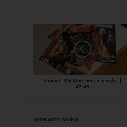
B
a
t
m
a
n
|
D
e
r
Batman | Der Start einer neuen Ära |
S
42-45
t
a
r
t
e
Verwandte Artikel
i