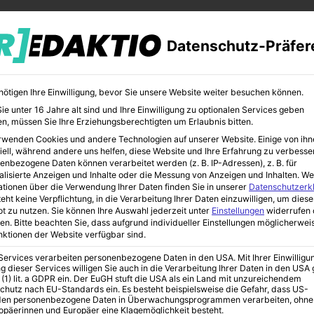
Datenschutz-Präfer
nötigen Ihre Einwilligung, bevor Sie unsere Website weiter besuchen können.
e unter 16 Jahre alt sind und Ihre Einwilligung zu optionalen Services geben
n, müssen Sie Ihre Erziehungsberechtigten um Erlaubnis bitten.
rwenden Cookies und andere Technologien auf unserer Website. Einige von ihn
CHER
BILDUNG
KUNST
iell, während andere uns helfen, diese Website und Ihre Erfahrung zu verbesse
enbezogene Daten können verarbeitet werden (z. B. IP-Adressen), z. B. für
alisierte Anzeigen und Inhalte oder die Messung von Anzeigen und Inhalten.
We
ationen über die Verwendung Ihrer Daten finden Sie in unserer
Datenschutzerk
eht keine Verpflichtung, in die Verarbeitung Ihrer Daten einzuwilligen, um diese
t zu nutzen.
Sie können Ihre Auswahl jederzeit unter
Einstellungen
widerrufen 
g zum Nichtraucher
en.
Bitte beachten Sie, dass aufgrund individueller Einstellungen möglicherwei
unktionen der Website verfügbar sind.
 Services verarbeiten personenbezogene Daten in den USA. Mit Ihrer Einwilligu
g dieser Services willigen Sie auch in die Verarbeitung Ihrer Daten in den US
e Weg zum
 (1) lit. a GDPR ein. Der EuGH stuft die USA als ein Land mit unzureichendem
chutz nach EU-Standards ein. Es besteht beispielsweise die Gefahr, dass US-
en personenbezogene Daten in Überwachungsprogrammen verarbeiten, ohne
ropäerinnen und Europäer eine Klagemöglichkeit besteht.