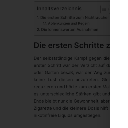
Inhaltsverzeichnis
Die ersten Schritte zum Nichtraucher
Ablenkungen und Regeln
Die lohnenswerten Ausnahmen
Die ersten Schritte zum 
Der selbstständige Kampf gegen die eigene Ni
erster Schritt war der Verzicht auf das Rauc
oder Garten besaß, war der Weg zur Zigarette
keine Lust diesen anzutreten. Gleichzeit
reduzieren und hörte zum ersten Mal von der 
es unterschiedliche Stärken gibt und so der 
Ende bleibt nur die Gewohnheit, aber dies oh
Zigarette und die kleinere Dosis hilft beim K
nikotinfreie Liquids umgestiegen.