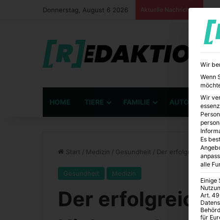
Donnerstag, August 6 2026
Aktuelle Nachrichten
Wir be
Wenn Si
möchte
Wir ve
HOME
TIERE
FAMILIE
AUTO
BÜ
essenz
Person
person
Inform
Es best
Angebo
Start
/
Medizin
/
Gesundheit
/
Der erfolgreiche We
anpass
alle F
Gesundheit
Medizin
Einige
Nutzun
Der erfolgreich
Art. 49
Datens
Behörd
für Eu