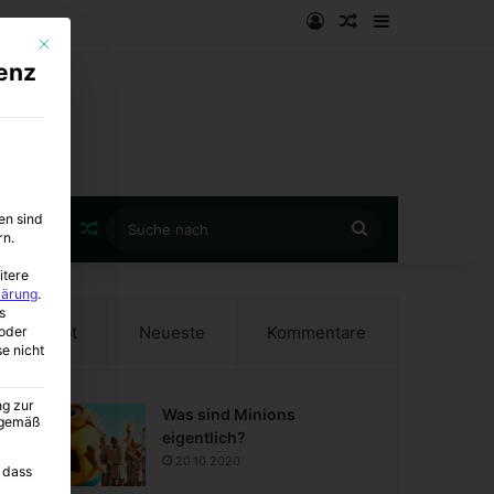
Anmelden
Zufälliger Artike
Sidebar
Mit diesem Button wird der Dialog geschlossen. Seine Funktionalität ist i
enz
en sind
Zufälliger Artikel
Suche
rn.
nach
itere
lärung
.
s
Beliebt
Neueste
Kommentare
oder
se nicht
ng zur
Was sind Minions
A gemäß
eigentlich?
20.10.2020
 dass