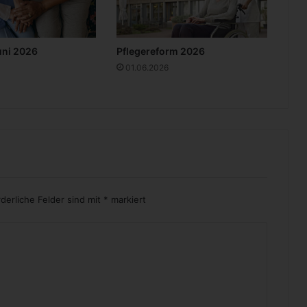
r
t
i
uni 2026
Pflegereform 2026
m
V
01.06.2026
e
r
e
i
n
rderliche Felder sind mit
*
markiert