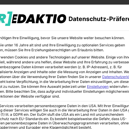
Datenschutz-Präfer
nötigen Ihre Einwilligung, bevor Sie unsere Website weiter besuchen können.
e unter 16 Jahre alt sind und Ihre Einwilligung zu optionalen Services geben
n, müssen Sie Ihre Erziehungsberechtigten um Erlaubnis bitten.
rwenden Cookies und andere Technologien auf unserer Website. Einige von ihn
CHER
BILDUNG
KUNST
iell, während andere uns helfen, diese Website und Ihre Erfahrung zu verbesse
enbezogene Daten können verarbeitet werden (z. B. IP-Adressen), z. B. für
alisierte Anzeigen und Inhalte oder die Messung von Anzeigen und Inhalten.
We
ationen über die Verwendung Ihrer Daten finden Sie in unserer
Datenschutzerk
eht keine Verpflichtung, in die Verarbeitung Ihrer Daten einzuwilligen, um diese
t zu nutzen.
Sie können Ihre Auswahl jederzeit unter
Einstellungen
widerrufen 
te und Bedienung
en.
Bitte beachten Sie, dass aufgrund individueller Einstellungen möglicherwei
unktionen der Website verfügbar sind.
 Services verarbeiten personenbezogene Daten in den USA. Mit Ihrer Einwilligu
r | Einsatzgebiete
g dieser Services willigen Sie auch in die Verarbeitung Ihrer Daten in den US
 (1) lit. a GDPR ein. Der EuGH stuft die USA als ein Land mit unzureichendem
chutz nach EU-Standards ein. Es besteht beispielsweise die Gefahr, dass US-
en personenbezogene Daten in Überwachungsprogrammen verarbeiten, ohne
ropäerinnen und Europäer eine Klagemöglichkeit besteht.