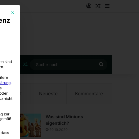
Anmelden
Zufälliger Artike
Sidebar
Mit diesem Button wird der Dialog geschlossen. Seine Funktionalität ist i
enz
en sind
Zufälliger Artikel
Suche
rn.
nach
itere
lärung
.
s
Beliebt
Neueste
Kommentare
oder
se nicht
ng zur
Was sind Minions
A gemäß
eigentlich?
20.10.2020
 dass