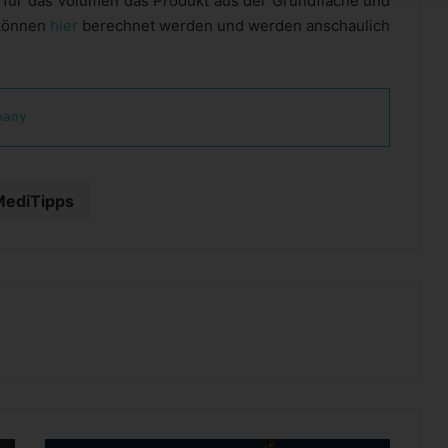
 für das Volumen das Produkt aus der Grundfläche und
 können
hier
berechnet werden und werden anschaulich
pany
MediTipps