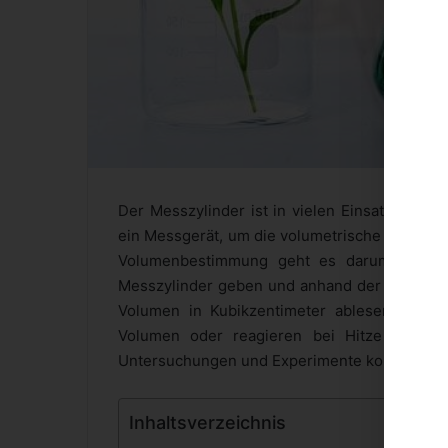
Der Messzylinder ist in vielen Einsatzgebiete
ein Messgerät, um die volumetrische Erfassun
Volumenbestimmung geht es darum, dass wi
Messzylinder geben und anhand der Skala nich
Volumen in Kubikzentimeter ablesen können
Volumen oder reagieren bei Hitze und Druc
Untersuchungen und Experimente kommen häuf
Inhaltsverzeichnis