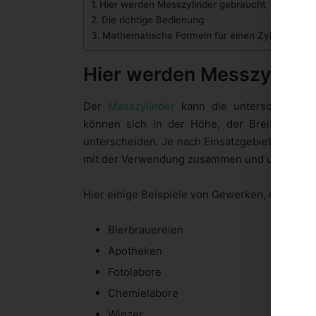
Hier werden Messzylinder gebraucht
Die richtige Bedienung
Mathematische Formeln für einen Zylinder
Hier werden Messzylinde
Der
Messzylinder
kann die unterschiedlich
können sich in der Höhe, der Breite, die
unterscheiden. Je nach Einsatzgebiet bestehe
mit der Verwendung zusammen und unter wel
Hier einige Beispiele von Gewerken, die mit die
Bierbrauereien
Apotheken
Fotolabore
Chemielabore
Winzer