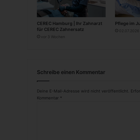
B
l
o
CEREC Hamburg | Ihr Zahnarzt
Pflege im J
g
für CEREC Zahnersatz
s
02.07.2026
vor 3 Wochen
a
u
s
D
e
u
Schreibe einen Kommentar
t
s
c
Deine E-Mail-Adresse wird nicht veröffentlicht.
Erfo
h
Kommentar
*
l
a
n
d