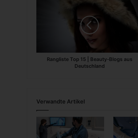
R
a
n
g
l
i
s
t
e
T
Rangliste Top 15 | Beauty-Blogs aus
o
Deutschland
p
1
5
|
B
Verwandte Artikel
e
a
u
t
y
-