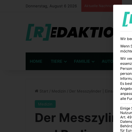
Donnerstag, August 6 2026
Aktuelle Nachrichten
Wir be
Wenn Si
möchte
Wir ve
HOME
TIERE
FAMILIE
AUTO
BÜ
essenz
Person
person
Inform
Es best
Angebo
Start
/
Medizin
/
Der Messzylinder | Einsatzgebie
anpass
alle F
Medizin
Einige
Der Messzylinde
Nutzun
Art. 49
Datens
Behörd
für Eu