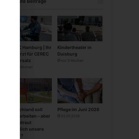
Neueste Beiträge
CEREC Hamburg | Ihr
Kindertheater in
Zahnarzt für CEREC
Duisburg
Zahnersatz
vor 3 Wochen
vor 3 Wochen
Deutschland soll
Pflege im Juni 2026
mehr arbeiten – aber
02.07.2026
wer betreut
eigentlich unsere
Kinder?