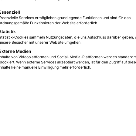
gt eine Liste der Service-Gruppen, für die eine Einwilligung erteilt we
Essenziell
Essenzielle Services ermöglichen grundlegende Funktionen und sind für das
0
54
1 Minute Lesezeit
ordnungsgemäße Funktionieren der Website erforderlich.
Statistik
Statistik-Cookies sammeln Nutzungsdaten, die uns Aufschluss darüber geben, 
unsere Besucher mit unserer Website umgehen.
Externe Medien
Inhalte von Videoplattformen und Social-Media-Plattformen werden standard
blockiert. Wenn externe Services akzeptiert werden, ist für den Zugriff auf dies
Inhalte keine manuelle Einwilligung mehr erforderlich.