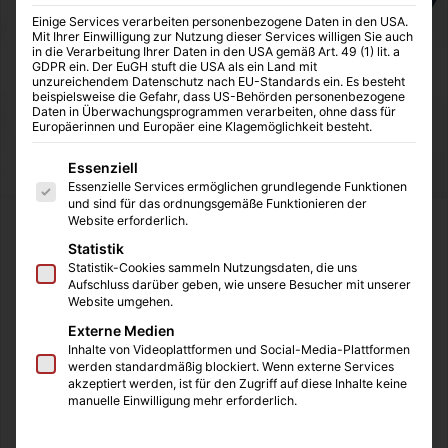
Einige Services verarbeiten personenbezogene Daten in den USA.
Mit Ihrer Einwilligung zur Nutzung dieser Services willigen Sie auch
in die Verarbeitung Ihrer Daten in den USA gemäß Art. 49 (1) lit. a
GDPR ein. Der EuGH stuft die USA als ein Land mit
unzureichendem Datenschutz nach EU-Standards ein. Es besteht
beispielsweise die Gefahr, dass US-Behörden personenbezogene
Daten in Überwachungsprogrammen verarbeiten, ohne dass für
Europäerinnen und Europäer eine Klagemöglichkeit besteht.
Es folgt eine Liste der Service-Gruppen, für die eine Einwilligung
Essenziell
Essenzielle Services ermöglichen grundlegende Funktionen
und sind für das ordnungsgemäße Funktionieren der
Website erforderlich.
So wurde ich zum Thema „Fettabsaugung“ aufgeklärt:
Statistik
Statistik-Cookies sammeln Nutzungsdaten, die uns
In meinem Freundeskreis hat der Bruder eines Freundes
Aufschluss darüber geben, wie unsere Besucher mit unserer
Website umgehen.
in den letzten Jahr extrem viel Gewicht verloren. Er war
Externe Medien
und ist nie der große Sportler gewesen, doch auch er ist
Inhalte von Videoplattformen und Social-Media-Plattformen
ein fantastisches Beispiel dafür, dass vor allem die
werden standardmäßig blockiert. Wenn externe Services
Umstellung der Ernährung für den Verlust des
akzeptiert werden, ist für den Zugriff auf diese Inhalte keine
manuelle Einwilligung mehr erforderlich.
Körpergewichtes sorgt. Wenn du jeden Tag darauf achtest,
dass du weniger Kalorien zu dir nimmst, als du es täglich