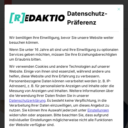
Mit die
Datenschutz-
Menü
S
Präferenz
Wir benötigen Ihre Einwilligung, bevor Sie unsere Website weiter
Start
/
Medizin
/
Gesundheit
besuchen können.
Wenn Sie unter 16 Jahre alt sind und Ihre Einwilligung zu optionalen
Gesundheit
Medizin
Services geben möchten, müssen Sie Ihre Erziehungsberechtigten
um Erlaubnis bitten.
Fettabsaugung ersetzt
Wir verwenden Cookies und andere Technologien auf unserer
Website. Einige von ihnen sind essenziell, während andere uns
weder Sport noch Diäten
helfen, diese Website und Ihre Erfahrung zu verbessern.
Personenbezogene Daten können verarbeitet werden (z. B. IP-
Adressen), z. B. für personalisierte Anzeigen und Inhalte oder die
Messung von Anzeigen und Inhalten.
Weitere Informationen über
MediTipps
12.11.2020
0
2
2 Minuten gelesen
die Verwendung Ihrer Daten finden Sie in unserer
Datenschutzerklärung
.
Es besteht keine Verpflichtung, in die
Verarbeitung Ihrer Daten einzuwilligen, um dieses Angebot zu
nutzen.
Sie können Ihre Auswahl jederzeit unter
Einstellungen
widerrufen oder anpassen.
Bitte beachten Sie, dass aufgrund
individueller Einstellungen möglicherweise nicht alle Funktionen
der Website verfügbar sind.