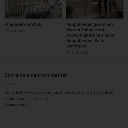
l
l
i
n
Pflegereform 2026
Neupatienten gewinnen:
n
Warum Zahnärzte in
01.06.2026
e
Deutschland eine eigene
Neupatienten-Seite
n
benötigen
a
b
16.05.2026
s
c
h
Schreibe einen Kommentar
i
e
d
Deine E-Mail-Adresse wird nicht veröffentlicht.
Erforderliche
Felder sind mit
*
markiert
Kommentar
*