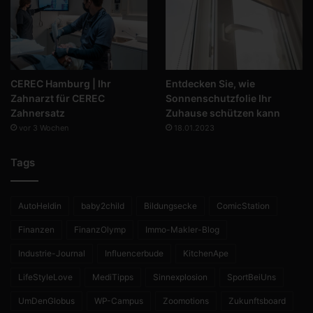
CEREC Hamburg | Ihr
Entdecken Sie, wie
Zahnarzt für CEREC
Sonnenschutzfolie Ihr
Zahnersatz
Zuhause schützen kann
vor 3 Wochen
18.01.2023
Tags
AutoHeldin
baby2child
Bildungsecke
ComicStation
Finanzen
FinanzOlymp
Immo-Makler-Blog
Industrie-Journal
Influencerbude
KitchenApe
LifeStyleLove
MediTipps
Sinnexplosion
SportBeiUns
UmDenGlobus
WP-Campus
Zoomotions
Zukunftsboard