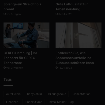
Solange ein Streichholz
Gute Luftqualität für
brennt
Arbeitsleistung
vor 5 Tagen
07.04.2026
CEREC Hamburg | Ihr
Entdecken Sie, wie
Zahnarzt für CEREC
Sonnenschutzfolie Ihr
Zahnersatz
Zuhause schützen kann
vor 3 Wochen
18.01.2023
Tags
AutoHeldin
baby2child
Bildungsecke
ComicStation
Finanzen
FinanzOlymp
Immo-Makler-Blog