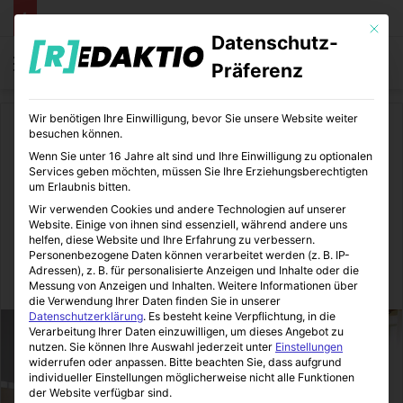
Mit die
Datenschutz-
Menü
S
Präferenz
Wir benötigen Ihre Einwilligung, bevor Sie unsere Website weiter
Start
/
Lifestyle
besuchen können.
Wenn Sie unter 16 Jahre alt sind und Ihre Einwilligung zu optionalen
Lifestyle
Services geben möchten, müssen Sie Ihre Erziehungsberechtigten
um Erlaubnis bitten.
Die Reinigungs-Essentials
Wir verwenden Cookies und andere Technologien auf unserer
Website. Einige von ihnen sind essenziell, während andere uns
für Zuhause
helfen, diese Website und Ihre Erfahrung zu verbessern.
Personenbezogene Daten können verarbeitet werden (z. B. IP-
Adressen), z. B. für personalisierte Anzeigen und Inhalte oder die
LifeStyleLove
08.01.2020
0
4
2 Minuten gelesen
Messung von Anzeigen und Inhalten.
Weitere Informationen über
die Verwendung Ihrer Daten finden Sie in unserer
Datenschutzerklärung
.
Es besteht keine Verpflichtung, in die
Verarbeitung Ihrer Daten einzuwilligen, um dieses Angebot zu
nutzen.
Sie können Ihre Auswahl jederzeit unter
Einstellungen
widerrufen oder anpassen.
Bitte beachten Sie, dass aufgrund
individueller Einstellungen möglicherweise nicht alle Funktionen
der Website verfügbar sind.