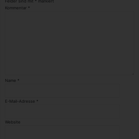
Felder sind mit
*
markiert
g
Kommentar
*
i
s
t
Name
*
E-Mail-Adresse
*
Website