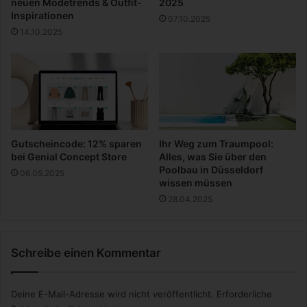
neuen Modetrends & Outfit-
2025
e
u
Inspirationen
07.10.2025
i
f
14.10.2025
n
f
r
a
i
l
c
l
h
e
t
n
u
n
Gutscheincode: 12% sparen
Ihr Weg zum Traumpool:
g
bei Genial Concept Store
Alles, was Sie über den
e
Poolbau in Düsseldorf
06.05.2025
n
wissen müssen
s
28.04.2025
o
w
i
Schreibe einen Kommentar
c
h
t
Deine E-Mail-Adresse wird nicht veröffentlicht.
Erforderliche
i