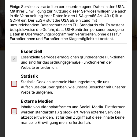
Einige Services verarbeiten personenbezogene Daten in den USA.
Mit Ihrer Einwilligung zur Nutzung dieser Services willigen Sie auch
in die Verarbeitung Ihrer Daten in den USA gemäß Art. 49 (1) lit. a
GDPR ein. Der EuGH stuft die USA als ein Land mit
unzureichendem Datenschutz nach EU-Standards ein. Es besteht
beispielsweise die Gefahr, dass US-Behörden personenbezogene
Daten in Überwachungsprogrammen verarbeiten, ohne dass für
Europäerinnen und Europäer eine Klagemöglichkeit besteht.
Es folgt eine Liste der Service-Gruppen, für die eine Einwilligung
Essenziell
Essenzielle Services ermöglichen grundlegende Funktionen
Die Reinigung meiner Wohnung fällt mir jede Woche aufs
und sind für das ordnungsgemäße Funktionieren der
Website erforderlich.
neue schwer. Ich empfinde Putzen als sehr lästig und
zeitaufwendig. Allerdings weiß ich auch, dass es
Statistik
Statistik-Cookies sammeln Nutzungsdaten, die uns
regelmäßig gemacht werden muss. Nur so kann ich meine
Aufschluss darüber geben, wie unsere Besucher mit unserer
Gesundheit und die meiner Gäste gewährleisten. Beim
Website umgehen.
Putzen gibt es viel zu beachten, denn jedes Möbelstück
Externe Medien
und jede Oberfläche erfordert eine andere Reinigung. Da
Inhalte von Videoplattformen und Social-Media-Plattformen
werden standardmäßig blockiert. Wenn externe Services
ich auch öfters mal im Bett oder auf meiner Couch esse,
akzeptiert werden, ist für den Zugriff auf diese Inhalte keine
kommen natürlich auch da Flecken vor. Sobald diese
manuelle Einwilligung mehr erforderlich.
eingezogen sind, sind sie schwer zu entfernen. Daher
möchte ich euch hier ein paar Tipps geben, wie Ihr mit