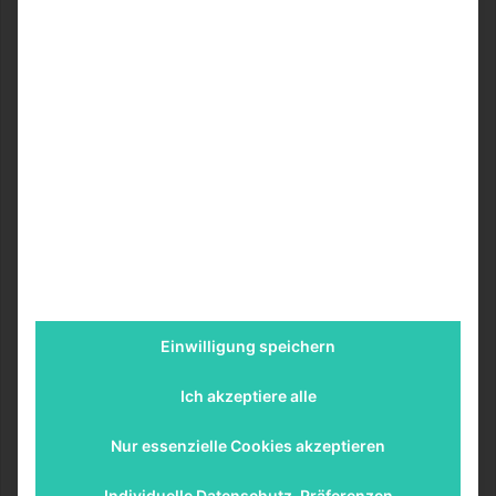
ihrem Youtube Kanal hält sie regelmäßig ihre Mahlzeiten
und ihre Trainingseinheiten im Gym, mit der Kamera fest.
Da ich sowieso immer auf der Suche nach neuen
Rezeptideen und neuen Übungen bin, gucke ich gerne ein
paar ihrer Videos, bevor ich mich auf den Weg ins
Fitnessstudio mache.
Sie sehen gerade einen Platzhalterinhalt von
Standard
.
Um auf den eigentlichen Inhalt zuzugreifen, klicken Sie auf
den Button unten. Bitte beachten Sie, dass dabei Daten an
Drittanbieter weitergegeben werden.
Inhalt entsperren
Einwilligung speichern
Weitere Informationen
Ich akzeptiere alle
Nur essenzielle Cookies akzeptieren
blogilates:
Individuelle Datenschutz-Präferenzen