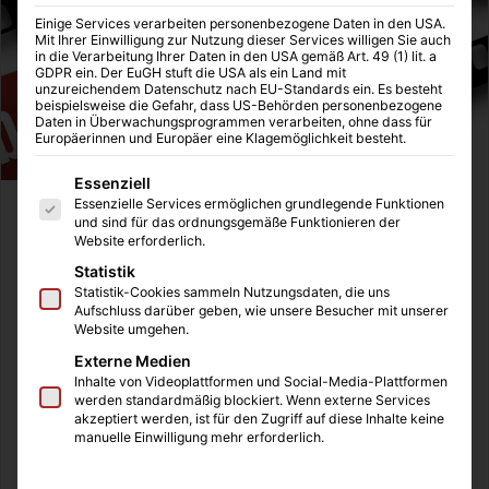
Einige Services verarbeiten personenbezogene Daten in den USA.
Mit Ihrer Einwilligung zur Nutzung dieser Services willigen Sie auch
in die Verarbeitung Ihrer Daten in den USA gemäß Art. 49 (1) lit. a
GDPR ein. Der EuGH stuft die USA als ein Land mit
unzureichendem Datenschutz nach EU-Standards ein. Es besteht
beispielsweise die Gefahr, dass US-Behörden personenbezogene
Daten in Überwachungsprogrammen verarbeiten, ohne dass für
Europäerinnen und Europäer eine Klagemöglichkeit besteht.
Es folgt eine Liste der Service-Gruppen, für die eine Einwilligung
Essenziell
Essenzielle Services ermöglichen grundlegende Funktionen
Ich muss zugeben, dass auch mich der YouTube Trend
und sind für das ordnungsgemäße Funktionieren der
Website erforderlich.
wirklich sehr gepackt hat und Youtube mittlerweile
meistens sogar meinen Fernseher ersetzt. Typisch
Statistik
Statistik-Cookies sammeln Nutzungsdaten, die uns
Mädchen, verfolge ich hauptsächlich Beauty-
Aufschluss darüber geben, wie unsere Besucher mit unserer
Youtuberinnen, oft ziemlich oberflächlich, allerdings eine
Website umgehen.
ganz nette Unterhaltung nach einem stressigen Schul-
Externe Medien
oder Arbeitstag oder auch einfach mal, wenn man
Inhalte von Videoplattformen und Social-Media-Plattformen
werden standardmäßig blockiert. Wenn externe Services
Langeweile hat und ein paar neue Inspirationen sucht. Mir
akzeptiert werden, ist für den Zugriff auf diese Inhalte keine
persönlich gefallen die amerikanischen Youtuberinnen
manuelle Einwilligung mehr erforderlich.
meist besser als die deutschen, da ich die Videos
häufig einfach besser gestaltet und ideenreicher finde und