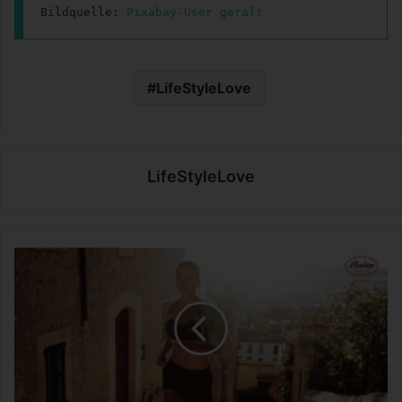
Bildquelle: 
Pixabay-User geralt
LifeStyleLove
LifeStyleLove
S
p
o
r
t
-
B
H