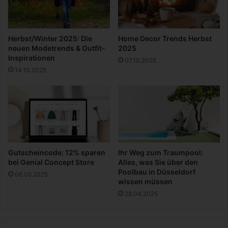
i
a
l
Herbst/Winter 2025: Die
Home Decor Trends Herbst
M
neuen Modetrends & Outfit-
2025
e
Inspirationen
07.10.2025
d
14.10.2025
i
a
M
a
n
a
g
e
Gutscheincode: 12% sparen
Ihr Weg zum Traumpool:
r
bei Genial Concept Store
Alles, was Sie über den
Poolbau in Düsseldorf
06.05.2025
wissen müssen
28.04.2025