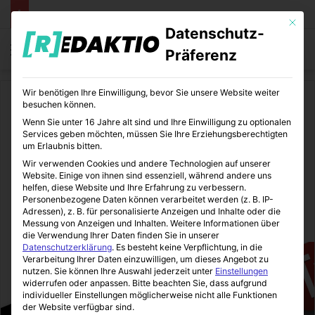
Mit die
Datenschutz-
Menü
S
Präferenz
Wir benötigen Ihre Einwilligung, bevor Sie unsere Website weiter
Start
/
Lifestyle
besuchen können.
Wenn Sie unter 16 Jahre alt sind und Ihre Einwilligung zu optionalen
Lifestyle
Services geben möchten, müssen Sie Ihre Erziehungsberechtigten
um Erlaubnis bitten.
Meine Lieblings-Youtube-
Wir verwenden Cookies und andere Technologien auf unserer
Website. Einige von ihnen sind essenziell, während andere uns
Kanäle
helfen, diese Website und Ihre Erfahrung zu verbessern.
Personenbezogene Daten können verarbeitet werden (z. B. IP-
Adressen), z. B. für personalisierte Anzeigen und Inhalte oder die
LifeStyleLove
24.05.2016
0
1
3 Minuten gelesen
Messung von Anzeigen und Inhalten.
Weitere Informationen über
die Verwendung Ihrer Daten finden Sie in unserer
Datenschutzerklärung
.
Es besteht keine Verpflichtung, in die
Verarbeitung Ihrer Daten einzuwilligen, um dieses Angebot zu
nutzen.
Sie können Ihre Auswahl jederzeit unter
Einstellungen
widerrufen oder anpassen.
Bitte beachten Sie, dass aufgrund
individueller Einstellungen möglicherweise nicht alle Funktionen
der Website verfügbar sind.