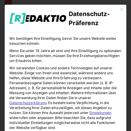
Mit die
Datenschutz-
Menü
S
Präferenz
Wir benötigen Ihre Einwilligung, bevor Sie unsere Website weiter
Start
/
Reisen
besuchen können.
Wenn Sie unter 16 Jahre alt sind und Ihre Einwilligung zu optionalen
Reisen
Services geben möchten, müssen Sie Ihre Erziehungsberechtigten
um Erlaubnis bitten.
Ich war dann mal weg….
Wir verwenden Cookies und andere Technologien auf unserer
Website. Einige von ihnen sind essenziell, während andere uns
helfen, diese Website und Ihre Erfahrung zu verbessern.
Redaktio
25.11.2014
0
7
2 Minuten gelesen
Personenbezogene Daten können verarbeitet werden (z. B. IP-
Adressen), z. B. für personalisierte Anzeigen und Inhalte oder die
Messung von Anzeigen und Inhalten.
Weitere Informationen über
Inhaltsverzeichnis
die Verwendung Ihrer Daten finden Sie in unserer
Datenschutzerklärung
.
Es besteht keine Verpflichtung, in die
… ein Monat auf dem französischen Jakobsweg
Verarbeitung Ihrer Daten einzuwilligen, um dieses Angebot zu
Wandern und sich selbst treffen
nutzen.
Sie können Ihre Auswahl jederzeit unter
Einstellungen
Spanien kennenlernen und den Horizont erweitern
widerrufen oder anpassen.
Bitte beachten Sie, dass aufgrund
individueller Einstellungen möglicherweise nicht alle Funktionen
der Website verfügbar sind.