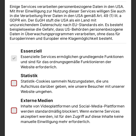
… ein Monat auf dem
Einige Services verarbeiten personenbezogene Daten in den USA.
Mit Ihrer Einwilligung zur Nutzung dieser Services willigen Sie auch
französischen Jakobsweg
in die Verarbeitung Ihrer Daten in den USA gemäß Art. 49 (1) lit. a
GDPR ein. Der EuGH stuft die USA als ein Land mit
unzureichendem Datenschutz nach EU-Standards ein. Es besteht
beispielsweise die Gefahr, dass US-Behörden personenbezogene
Daten in Überwachungsprogrammen verarbeiten, ohne dass für
Europäerinnen und Europäer eine Klagemöglichkeit besteht.
Jakobswegs – Spanien
Es folgt eine Liste der Service-Gruppen, für die eine Einwilligung
Essenziell
Essenzielle Services ermöglichen grundlegende Funktionen
Inspiriert von Harpe Kerkelings Buch mit dem ähnlich
und sind für das ordnungsgemäße Funktionieren der
lautenden Titel „Ich bin dann mal weg“, spukte mir schon
Website erforderlich.
seit einigen Jahren der Jakobsweg im Kopf herum. Nach
Statistik
dem Abitur fühlte ich mich noch nicht reif oder mutig
Statistik-Cookies sammeln Nutzungsdaten, die uns
Aufschluss darüber geben, wie unsere Besucher mit unserer
genug um mich auf die Reise zu machen. Erst Jahre
Website umgehen.
später, direkt nach meinem Studium entschloss ich mich,
Externe Medien
meinen Rucksack zu packen, und frei nach dem Motto
Inhalte von Videoplattformen und Social-Media-Plattformen
werden standardmäßig blockiert. Wenn externe Services
‚wenn nicht jetzt, wann dann‘ brach ich auf. Die
akzeptiert werden, ist für den Zugriff auf diese Inhalte keine
Vorbereitungen gingen relativ schnell. Nachmieter für das
manuelle Einwilligung mehr erforderlich.
WG-Zimmer finden, Züge buchen und auf gings. Ehrlich
gesagt, wusste ich gar nicht so genau, worauf ich mich