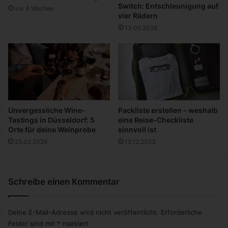
.
Switch: Entschleunigung auf
vor 4 Wochen
.
vier Rädern
.
13.05.2026
Unvergessliche Wine-
Packliste erstellen – weshalb
Tastings in Düsseldorf: 5
eine Reise-Checkliste
Orte für deine Weinprobe
sinnvoll ist
25.02.2026
12.12.2023
Schreibe einen Kommentar
Deine E-Mail-Adresse wird nicht veröffentlicht.
Erforderliche
Felder sind mit
*
markiert