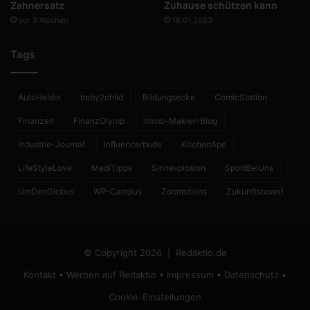
Zahnersatz
Zuhause schützen kann
vor 3 Wochen
18.01.2023
Tags
AutoHeldin
baby2child
Bildungsecke
ComicStation
Finanzen
FinanzOlymp
Immo-Makler-Blog
Industrie-Journal
Influencerbude
KitchenApe
LifeStyleLove
MediTipps
Sinnexplosion
SportBeiUns
UmDenGlobus
WP-Campus
Zoomotions
Zukunftsboard
© Copyright 2026 |
Redaktio.de
Kontakt
•
Werben auf Redaktio
•
Impressum
•
Datenschutz
•
Cookie-Einstellungen