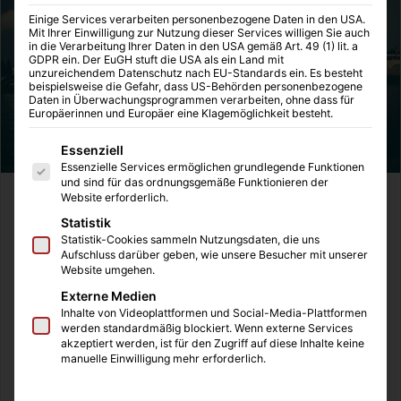
Einige Services verarbeiten personenbezogene Daten in den USA.
Mit Ihrer Einwilligung zur Nutzung dieser Services willigen Sie auch
in die Verarbeitung Ihrer Daten in den USA gemäß Art. 49 (1) lit. a
GDPR ein. Der EuGH stuft die USA als ein Land mit
unzureichendem Datenschutz nach EU-Standards ein. Es besteht
beispielsweise die Gefahr, dass US-Behörden personenbezogene
Daten in Überwachungsprogrammen verarbeiten, ohne dass für
Europäerinnen und Europäer eine Klagemöglichkeit besteht.
Es folgt eine Liste der Service-Gruppen, für die eine Einwilligung
Essenziell
Essenzielle Services ermöglichen grundlegende Funktionen
und sind für das ordnungsgemäße Funktionieren der
Website erforderlich.
Vor vielen Jahren passierte der Unfall auf einer
Statistik
Geburtstagsparty eines Freundes. Am späten Abend
Statistik-Cookies sammeln Nutzungsdaten, die uns
wurde ich von vorne angesprungen und ein Freund hoffte,
Aufschluss darüber geben, wie unsere Besucher mit unserer
dass ich ihn auffangen würde. Jedoch hatte ich zu diesem
Website umgehen.
Zeitpunkt schon einiges an Alkohol getrunken, verlor den
Externe Medien
Halt und stürzte auf mein linkes Knie. Ich hatte schon
Inhalte von Videoplattformen und Social-Media-Plattformen
werden standardmäßig blockiert. Wenn externe Services
länger Probleme mit diesem Knie und wusste, dass ich
akzeptiert werden, ist für den Zugriff auf diese Inhalte keine
das Knie regelmäßig belasten musste, um einen Abbau
manuelle Einwilligung mehr erforderlich.
der Muskeln zu verhindern.