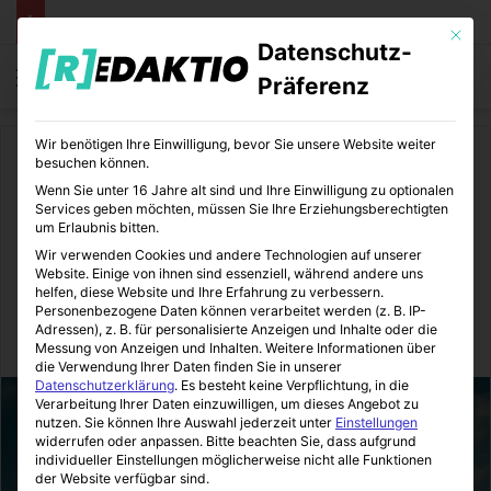
Mit die
Datenschutz-
Menü
S
Präferenz
Wir benötigen Ihre Einwilligung, bevor Sie unsere Website weiter
Start
/
Medizin
besuchen können.
Wenn Sie unter 16 Jahre alt sind und Ihre Einwilligung zu optionalen
Medizin
Services geben möchten, müssen Sie Ihre Erziehungsberechtigten
um Erlaubnis bitten.
Radsport gegen lästige
Wir verwenden Cookies und andere Technologien auf unserer
Website. Einige von ihnen sind essenziell, während andere uns
Knieschmerzen
helfen, diese Website und Ihre Erfahrung zu verbessern.
Personenbezogene Daten können verarbeitet werden (z. B. IP-
Adressen), z. B. für personalisierte Anzeigen und Inhalte oder die
MediTipps
05.07.2016
0
5
1 Minute Lesezeit
Messung von Anzeigen und Inhalten.
Weitere Informationen über
die Verwendung Ihrer Daten finden Sie in unserer
Datenschutzerklärung
.
Es besteht keine Verpflichtung, in die
Verarbeitung Ihrer Daten einzuwilligen, um dieses Angebot zu
nutzen.
Sie können Ihre Auswahl jederzeit unter
Einstellungen
widerrufen oder anpassen.
Bitte beachten Sie, dass aufgrund
individueller Einstellungen möglicherweise nicht alle Funktionen
der Website verfügbar sind.