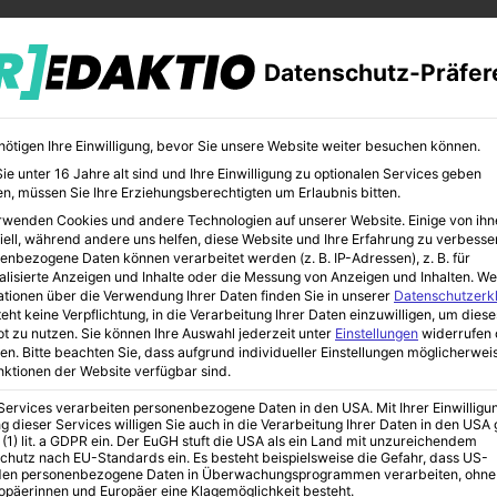
Datenschutz-Präfer
nötigen Ihre Einwilligung, bevor Sie unsere Website weiter besuchen können.
e unter 16 Jahre alt sind und Ihre Einwilligung zu optionalen Services geben
n, müssen Sie Ihre Erziehungsberechtigten um Erlaubnis bitten.
rwenden Cookies und andere Technologien auf unserer Website. Einige von ihn
CHER
BILDUNG
KUNST
iell, während andere uns helfen, diese Website und Ihre Erfahrung zu verbesse
enbezogene Daten können verarbeitet werden (z. B. IP-Adressen), z. B. für
alisierte Anzeigen und Inhalte oder die Messung von Anzeigen und Inhalten.
We
ationen über die Verwendung Ihrer Daten finden Sie in unserer
Datenschutzerk
eht keine Verpflichtung, in die Verarbeitung Ihrer Daten einzuwilligen, um diese
t zu nutzen.
Sie können Ihre Auswahl jederzeit unter
Einstellungen
widerrufen 
it den Hundeurlaub buchen: 5 Tipps für Hundehalter
en.
Bitte beachten Sie, dass aufgrund individueller Einstellungen möglicherwei
unktionen der Website verfügbar sind.
 Services verarbeiten personenbezogene Daten in den USA. Mit Ihrer Einwilligu
g dieser Services willigen Sie auch in die Verarbeitung Ihrer Daten in den US
it den Hundeurlaub
 (1) lit. a GDPR ein. Der EuGH stuft die USA als ein Land mit unzureichendem
chutz nach EU-Standards ein. Es besteht beispielsweise die Gefahr, dass US-
en personenbezogene Daten in Überwachungsprogrammen verarbeiten, ohne
ropäerinnen und Europäer eine Klagemöglichkeit besteht.