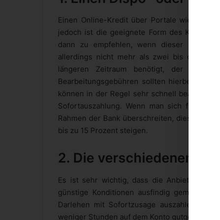
Einen Online-Kredit über Portale wie
kredit
jedoch ist die geeignete Form des Kredites o
dann zu empfehlen, wenn dieser sehr schn
allerdings nicht mehr als zwei bis drei Mon
längeren Zeitraum benötigt, der ist mi
Bearbeitungsgebühren sollten hierbei allerdi
können in der Regel sehr schnell beantragt w
Sofortauszahlung. Wenn man sich für einen
Rahmen der Bank überschreiten, dies kann seh
bis zu 15 Prozent steigen.
2. Die verschiedenen Kon
Es ist sehr wichtig, dass die Anbieter unte
günstige Konditionen ausfindig gemacht werd
Darlehen mit Sofortzusage auszahlen. Oftma
weniger Stunden auf dem Konto gutgeschrieben