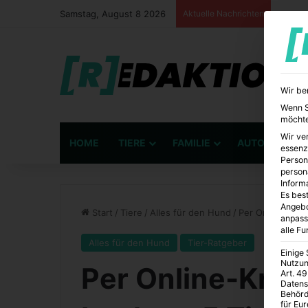
Samstag, August 8 2026
Aktuelle Nachrichten
Wir be
Wenn Si
möchte
Wir ve
HOME
TIERE
FAMILIE
AUTO
BÜ
essenz
Person
person
Inform
Es best
Angebo
Start
/
Tiere
/
Alles für den Hund
/
Per Online-Kred
anpass
alle F
Alles für den Hund
Tier-Ratgeber
Einige
Nutzun
Per Online-Kred
Art. 49
Datens
Behörd
für Eu