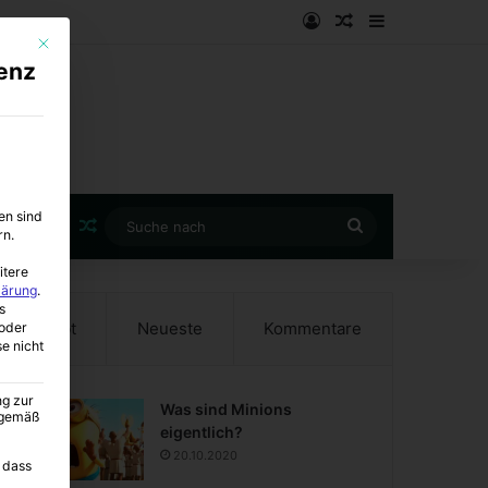
Anmelden
Zufälliger Artike
Sidebar
Mit diesem Button wird der Dialog geschlossen. Seine Funktionalität ist i
enz
en sind
Zufälliger Artikel
Suche
rn.
nach
itere
lärung
.
s
Beliebt
Neueste
Kommentare
oder
se nicht
ng zur
Was sind Minions
A gemäß
eigentlich?
20.10.2020
 dass