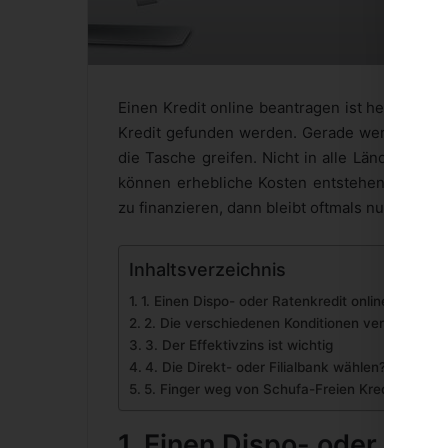
Einen Kredit online beantragen ist heutzutage
Kredit gefunden werden. Gerade wer mit dem 
die Tasche greifen. Nicht in alle Länder d
können erhebliche Kosten entstehen. Wenn d
zu finanzieren, dann bleibt oftmals nur die Mö
Inhaltsverzeichnis
1. Einen Dispo- oder Ratenkredit online beantra
2. Die verschiedenen Konditionen vergleichen
3. Der Effektivzins ist wichtig
4. Die Direkt- oder Filialbank wählen?
5. Finger weg von Schufa-Freien Krediten
1. Einen Dispo- oder Rat