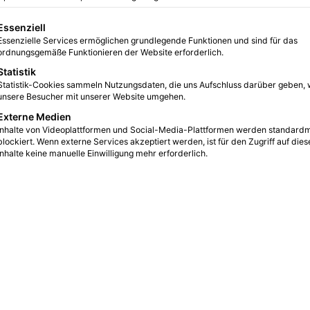
 für Hundehalter
gt eine Liste der Service-Gruppen, für die eine Einwilligung erteilt we
Essenziell
Essenzielle Services ermöglichen grundlegende Funktionen und sind für das
0
19
2 Minuten gelesen
ordnungsgemäße Funktionieren der Website erforderlich.
Statistik
Statistik-Cookies sammeln Nutzungsdaten, die uns Aufschluss darüber geben, 
unsere Besucher mit unserer Website umgehen.
Externe Medien
Inhalte von Videoplattformen und Social-Media-Plattformen werden standard
blockiert. Wenn externe Services akzeptiert werden, ist für den Zugriff auf dies
Inhalte keine manuelle Einwilligung mehr erforderlich.