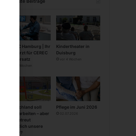
Neueste Beiträge
CEREC Hamburg | Ihr
Kindertheater in
Zahnarzt für CEREC
Duisburg
Zahnersatz
vor 4 Wochen
vor 3 Wochen
Deutschland soll
Pflege im Juni 2026
mehr arbeiten – aber
02.07.2026
wer betreut
eigentlich unsere
Kinder?