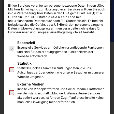
Einige Services verarbeiten personenbezogene Daten in den USA.
Mit Ihrer Einwilligung zur Nutzung dieser Services willigen Sie auch
in die Verarbeitung Ihrer Daten in den USA gemäß Art. 49 (1) lit. a
GDPR ein. Der EuGH stuft die USA als ein Land mit
unzureichendem Datenschutz nach EU-Standards ein. Es besteht
beispielsweise die Gefahr, dass US-Behörden personenbezogene
Daten in Überwachungsprogrammen verarbeiten, ohne dass für
Europäerinnen und Europäer eine Klagemöglichkeit besteht.
Es folgt eine Liste der Service-Gruppen, für die eine Einwilligung
Essenziell
Essenzielle Services ermöglichen grundlegende Funktionen
und sind für das ordnungsgemäße Funktionieren der
Inhaltsverzeichnis
Website erforderlich.
Nützliche WordPress-Plugins richtig installieren
Statistik
Nur nützliche Plugins in WordPress installieren
Statistik-Cookies sammeln Nutzungsdaten, die uns
Datenschutz-Plugins installieren
Aufschluss darüber geben, wie unsere Besucher mit unserer
Website umgehen.
SEO-Plugins sind hilfreich
So findest du die gewünschten Plugins
Externe Medien
Aktualität und Bewertungen überprüfen
Inhalte von Videoplattformen und Social-Media-Plattformen
werden standardmäßig blockiert. Wenn externe Services
Die Installation ist einfach
akzeptiert werden, ist für den Zugriff auf diese Inhalte keine
manuelle Einwilligung mehr erforderlich.
Nützliche WordPress-Plugins