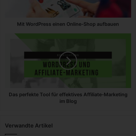
d
P
r
e
Mit WordPress einen Online-Shop aufbauen
s
s
D
e
a
i
s
n
p
e
e
n
r
O
f
n
e
l
k
i
t
Das perfekte Tool für effektives Affiliate-Marketing
n
e
im Blog
e
T
-
o
S
o
Verwandte Artikel
h
l
o
f