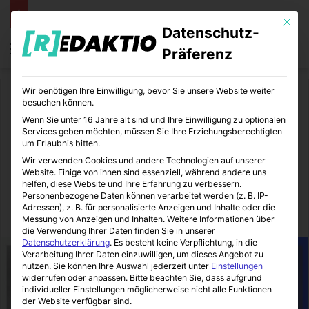
Mit die
Datenschutz-
Menü
S
Präferenz
Wir benötigen Ihre Einwilligung, bevor Sie unsere Website weiter
Start
/
WordPress
besuchen können.
Wenn Sie unter 16 Jahre alt sind und Ihre Einwilligung zu optionalen
WordPress
Services geben möchten, müssen Sie Ihre Erziehungsberechtigten
um Erlaubnis bitten.
Installation und Nutzung von
Wir verwenden Cookies und andere Technologien auf unserer
Website. Einige von ihnen sind essenziell, während andere uns
WordPress-Plugins
helfen, diese Website und Ihre Erfahrung zu verbessern.
Personenbezogene Daten können verarbeitet werden (z. B. IP-
Adressen), z. B. für personalisierte Anzeigen und Inhalte oder die
WP-Campus
19.03.2020
0
4
3 Minuten gelesen
Messung von Anzeigen und Inhalten.
Weitere Informationen über
die Verwendung Ihrer Daten finden Sie in unserer
Datenschutzerklärung
.
Es besteht keine Verpflichtung, in die
Verarbeitung Ihrer Daten einzuwilligen, um dieses Angebot zu
nutzen.
Sie können Ihre Auswahl jederzeit unter
Einstellungen
widerrufen oder anpassen.
Bitte beachten Sie, dass aufgrund
individueller Einstellungen möglicherweise nicht alle Funktionen
der Website verfügbar sind.