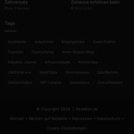
Zahnersatz
Zuhause schützen kann
vor 3 Wochen
18.01.2023
Tags
AutoHeldin
baby2child
Bildungsecke
ComicStation
Finanzen
FinanzOlymp
Immo-Makler-Blog
Industrie-Journal
Influencerbude
KitchenApe
LifeStyleLove
MediTipps
Sinnexplosion
SportBeiUns
UmDenGlobus
WP-Campus
Zoomotions
Zukunftsboard
© Copyright 2026 |
Redaktio.de
Kontakt
•
Werben auf Redaktio
•
Impressum
•
Datenschutz
•
Cookie-Einstellungen