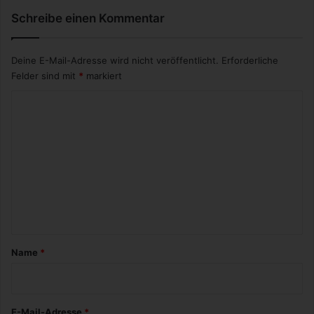
-
M
Schreibe einen Kommentar
a
r
k
Deine E-Mail-Adresse wird nicht veröffentlicht.
Erforderliche
e
Felder sind mit
*
markiert
t
K
i
n
o
g
m
i
m
m
B
e
l
n
o
g
t
a
Name
*
r
*
E-Mail-Adresse
*