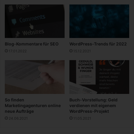
p
ü
a
r
u
e
f
f
b
f
a
e
u
k
Blog-Kommentare für SEO
WordPress-Trends für 2022
e
t
17.01.2022
15.12.2021
n
i
v
e
s
A
f
f
i
So finden
Buch-Vorstellung: Geld
l
Marketingagenturen online
verdienen mit eigenem
i
neue Aufträge
WordPress-Projekt
a
24.06.2021
11.05.2021
t
e