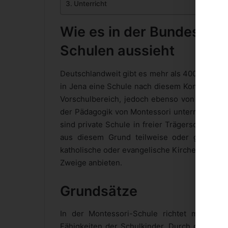
Unterricht
Wie es in der Bundesrepu
Schulen aussieht
Deutschlandweit gibt es mehr als 400 Montes
in Jena eine Schule nach diesem Konzept zu s
Vorschulbereich, jedoch ebenso von der Grun
der Pädagogik von Montessori unterrichtet z
sind private Schule in freier Trägerschaft. 
aus diesem Grund teilweise oder ganz selbst
katholische oder evangelische Kirchen. Jedoc
Zweige anbieten.
Grundsätze
In der Montessori-Schule richtet man sic
Fähigkeiten der Schulkinder. Durch die Met