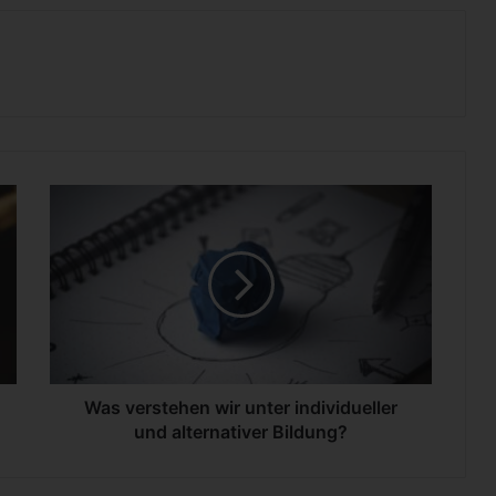
W
a
s
v
e
r
s
t
e
h
Was verstehen wir unter individueller
e
und alternativer Bildung?
n
w