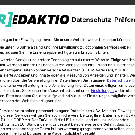
Datenschutz-Präfer
nötigen Ihre Einwilligung, bevor Sie unsere Website weiter besuchen können.
e unter 16 Jahre alt sind und Ihre Einwilligung zu optionalen Services geben
n, müssen Sie Ihre Erziehungsberechtigten um Erlaubnis bitten.
rwenden Cookies und andere Technologien auf unserer Website. Einige von ihn
iell, während andere uns helfen, diese Website und Ihre Erfahrung zu verbesse
enbezogene Daten können verarbeitet werden (z. B. IP-Adressen), z. B. für
alisierte Anzeigen und Inhalte oder die Messung von Anzeigen und Inhalten.
We
ationen über die Verwendung Ihrer Daten finden Sie in unserer
Datenschutzerk
eht keine Verpflichtung, in die Verarbeitung Ihrer Daten einzuwilligen, um diese
t zu nutzen.
Sie können Ihre Auswahl jederzeit unter
Einstellungen
widerrufen 
ri-Schulen
en.
Bitte beachten Sie, dass aufgrund individueller Einstellungen möglicherwei
unktionen der Website verfügbar sind.
 Services verarbeiten personenbezogene Daten in den USA. Mit Ihrer Einwilligu
ept der
g dieser Services willigen Sie auch in die Verarbeitung Ihrer Daten in den US
 (1) lit. a GDPR ein. Der EuGH stuft die USA als ein Land mit unzureichendem
chutz nach EU-Standards ein. Es besteht beispielsweise die Gefahr, dass US-
en personenbezogene Daten in Überwachungsprogrammen verarbeiten, ohne
ropäerinnen und Europäer eine Klagemöglichkeit besteht.