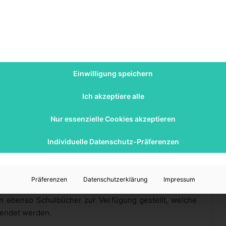
Wille gestärkt werden. Zu den Grundsätzen der
sen als entwicklungspädagogische Betrachtungsweise,
n Unterrichtsmaterialien und die besondere Rolle des
n Kinder für die Unterrichtung von Motorik, Sprachen
empfänglich. Bei jeweiligen Bildungsanreizen ist es
Einwilligung speichern
 leichter, sich zu fokussieren sowie inhaltliche und
 und besser aufzunehmen. Der Pädagoge muss diese
Ich akzeptiere alle
chend unterstützen.
Nur essenzielle Cookies akzeptieren
n Räumen eine vorbereitete Umgebung. Hier geht es
welche dem natürlichen Lerninteresse von den
Individuelle Datenschutz-Präferenzen
immer in Augenhöhe für jeden erreichbar sind. Zu
ik zählen unter anderem Holzbuchstaben zum Lernen
oder Holzwürfel zum Rechnen. Diese Materialien sind
Präferenzen
Datenschutzerklärung
Impressum
 das Ziel gesetzt hat, unter den Mitschülern das
n ebenso Schulbücher zur Verfügung gestellt, welche
wendet werden.