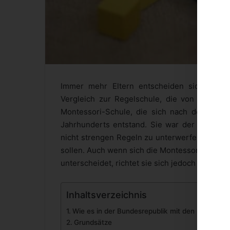
Immer mehr Eltern entscheiden sich, ihre 
Vergleich zur Regelschule, die von den me
Montessori-Schule, die sich nach der Pädag
Jahrhunderts entstand. Sie war der Überzeug
nicht strengen Regeln zu unterwerfen sind u
sollen. Auch wenn sich die Montessori-Schul
unterscheidet, richtet sie sich jedoch trotzde
Inhaltsverzeichnis
Wie es in der Bundesrepublik mit den Montesso
Grundsätze