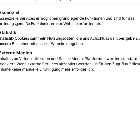
ulen
gt eine Liste der Service-Gruppen, für die eine Einwilligung erteilt we
Essenziell
Essenzielle Services ermöglichen grundlegende Funktionen und sind für das
0
10
3 Minuten gelesen
ordnungsgemäße Funktionieren der Website erforderlich.
Statistik
Statistik-Cookies sammeln Nutzungsdaten, die uns Aufschluss darüber geben, 
unsere Besucher mit unserer Website umgehen.
Externe Medien
Inhalte von Videoplattformen und Social-Media-Plattformen werden standard
blockiert. Wenn externe Services akzeptiert werden, ist für den Zugriff auf dies
Inhalte keine manuelle Einwilligung mehr erforderlich.