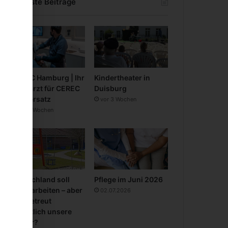
Neueste Beiträge
CEREC Hamburg | Ihr
Kindertheater in
Zahnarzt für CEREC
Duisburg
Zahnersatz
vor 3 Wochen
vor 3 Wochen
Deutschland soll
Pflege im Juni 2026
mehr arbeiten – aber
02.07.2026
wer betreut
eigentlich unsere
Kinder?