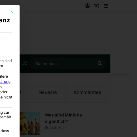
Anmelden
Zufälliger Artike
Sidebar
Mit diesem Button wird der Dialog geschlossen. Seine Funktionalität ist i
enz
en sind
Zufälliger Artikel
Suche
rn.
nach
itere
lärung
.
s
Beliebt
Neueste
Kommentare
oder
se nicht
ng zur
Was sind Minions
A gemäß
eigentlich?
20.10.2020
 dass