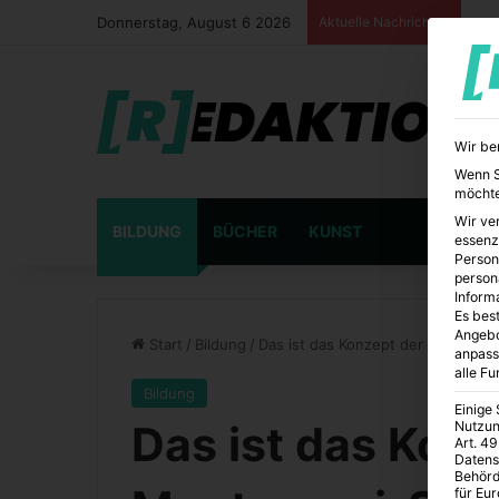
Donnerstag, August 6 2026
Aktuelle Nachrichten
Wir be
Wenn Si
möchte
Wir ve
BILDUNG
BÜCHER
KUNST
essenz
Person
person
Inform
Es best
Angebo
Start
/
Bildung
/
Das ist das Konzept der Montesso
anpass
alle F
Bildung
Einige
Das ist das Konz
Nutzun
Art. 49
Datens
Behörd
für Eu