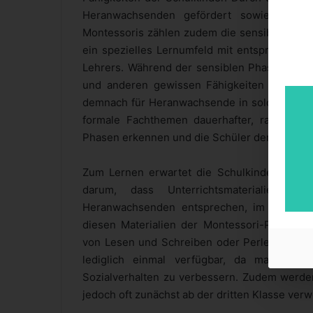
Heranwachsenden gefördert sowie deren 
Montessoris zählen zudem die sensiblen Pha
ein spezielles Lernumfeld mit entsprechende
Lehrers. Während der sensiblen Phasen gelte
und anderen gewissen Fähigkeiten als sehr 
demnach für Heranwachsende in solchen Phasen
formale Fachthemen dauerhafter, rascher
Phasen erkennen und die Schüler dementspre
Zum Lernen erwartet die Schulkinder in de
darum, dass Unterrichtsmaterialien, 
Heranwachsenden entsprechen, im Klassenz
diesen Materialien der Montessori-Pädagog
von Lesen und Schreiben oder Perlenketten 
lediglich einmal verfügbar, da man sich
Sozialverhalten zu verbessern. Zudem werde
jedoch oft zunächst ab der dritten Klasse ver