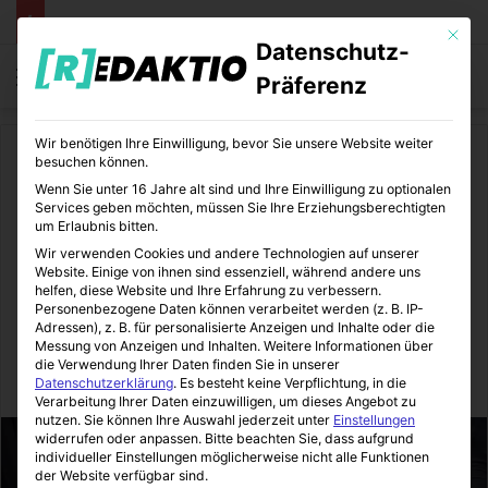
Mit die
Datenschutz-
Menü
S
Präferenz
Wir benötigen Ihre Einwilligung, bevor Sie unsere Website weiter
Start
/
Bildung
besuchen können.
Wenn Sie unter 16 Jahre alt sind und Ihre Einwilligung zu optionalen
Bildung
Services geben möchten, müssen Sie Ihre Erziehungsberechtigten
um Erlaubnis bitten.
Konzentrationsprobleme
Wir verwenden Cookies und andere Technologien auf unserer
Website. Einige von ihnen sind essenziell, während andere uns
durch Zahnschmerzen
helfen, diese Website und Ihre Erfahrung zu verbessern.
Personenbezogene Daten können verarbeitet werden (z. B. IP-
vorbeugen
Adressen), z. B. für personalisierte Anzeigen und Inhalte oder die
Messung von Anzeigen und Inhalten.
Weitere Informationen über
die Verwendung Ihrer Daten finden Sie in unserer
BildungsEcke
04.01.2017
0
11
2 Minuten gelesen
Datenschutzerklärung
.
Es besteht keine Verpflichtung, in die
Verarbeitung Ihrer Daten einzuwilligen, um dieses Angebot zu
nutzen.
Sie können Ihre Auswahl jederzeit unter
Einstellungen
widerrufen oder anpassen.
Bitte beachten Sie, dass aufgrund
individueller Einstellungen möglicherweise nicht alle Funktionen
der Website verfügbar sind.