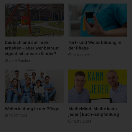
d
a
s
J
P
R
S
Deutschland soll mehr
Fort- und Weiterbildung in
t
arbeiten – aber wer betreut
der Pflege
u
eigentlich unsere Kinder?
15.01.2025
d
vor 4 Wochen
i
u
m
b
r
a
u
c
Weiterbildung in der Pflege
MatheMind: Mathe kann
h
jeder | Buch-Empfehlung
28.07.2024
t
15.03.2024