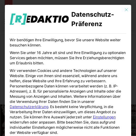
Mit die
Datenschutz-
Menü
S
Präferenz
Wir benötigen Ihre Einwilligung, bevor Sie unsere Website weiter
Start
/
Bildung
besuchen können.
Wenn Sie unter 16 Jahre alt sind und Ihre Einwilligung zu optionalen
Bildung
Services geben möchten, müssen Sie Ihre Erziehungsberechtigten
um Erlaubnis bitten.
Umzug leicht gemacht – Die
Wir verwenden Cookies und andere Technologien auf unserer
Website. Einige von ihnen sind essenziell, während andere uns
besten Tipps
helfen, diese Website und Ihre Erfahrung zu verbessern.
Personenbezogene Daten können verarbeitet werden (z. B. IP-
Adressen), z. B. für personalisierte Anzeigen und Inhalte oder die
BildungsEcke
17.11.2021
0
9
3 Minuten gelesen
Messung von Anzeigen und Inhalten.
Weitere Informationen über
die Verwendung Ihrer Daten finden Sie in unserer
Datenschutzerklärung
.
Es besteht keine Verpflichtung, in die
Verarbeitung Ihrer Daten einzuwilligen, um dieses Angebot zu
nutzen.
Sie können Ihre Auswahl jederzeit unter
Einstellungen
widerrufen oder anpassen.
Bitte beachten Sie, dass aufgrund
individueller Einstellungen möglicherweise nicht alle Funktionen
der Website verfügbar sind.