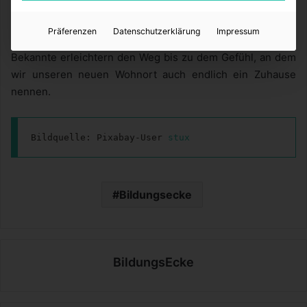
wollen auch von Montags bis Freitags spannende Dinge
erleben. Wir gingen raus, unternahmen etwas und lernten
Präferenzen
Datenschutzerklärung
Impressum
so schnell neue Freunde kennen. Freundschaften und
Bekannte erleichtern den Weg bis zu dem Gefühl, an dem
wir unseren neuen Wohnort auch endlich ein Zuhause
nennen.
Bildquelle: Pixabay-User 
stux
Bildungsecke
BildungsEcke