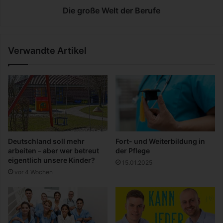
o
e
Die große Welt der Berufe
m
l
e
t
|
d
Verwandte Artikel
G
e
e
r
s
B
a
e
m
r
t
u
p
f
r
e
e
Deutschland soll mehr
Fort- und Weiterbildung in
i
arbeiten – aber wer betreut
der Pflege
s
eigentlich unsere Kinder?
15.01.2025
&
vor 4 Wochen
A
l
t
e
r