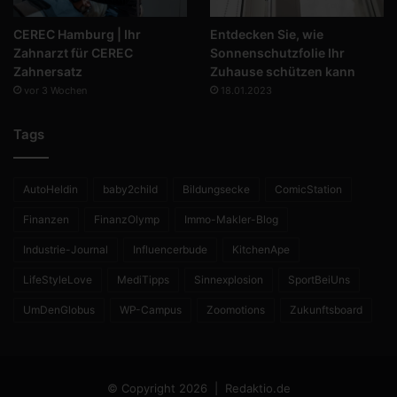
CEREC Hamburg | Ihr
Entdecken Sie, wie
Zahnarzt für CEREC
Sonnenschutzfolie Ihr
Zahnersatz
Zuhause schützen kann
vor 3 Wochen
18.01.2023
Tags
AutoHeldin
baby2child
Bildungsecke
ComicStation
Finanzen
FinanzOlymp
Immo-Makler-Blog
Industrie-Journal
Influencerbude
KitchenApe
LifeStyleLove
MediTipps
Sinnexplosion
SportBeiUns
UmDenGlobus
WP-Campus
Zoomotions
Zukunftsboard
© Copyright 2026 |
Redaktio.de