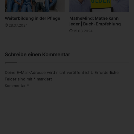
n
a
t
Weiterbildung in der Pflege
MatheMind: Mathe kann
i
jeder | Buch-Empfehlung
28.07.2024
v
15.03.2024
e
n
Schreibe einen Kommentar
Deine E-Mail-Adresse wird nicht veröffentlicht.
Erforderliche
Felder sind mit
*
markiert
Kommentar
*