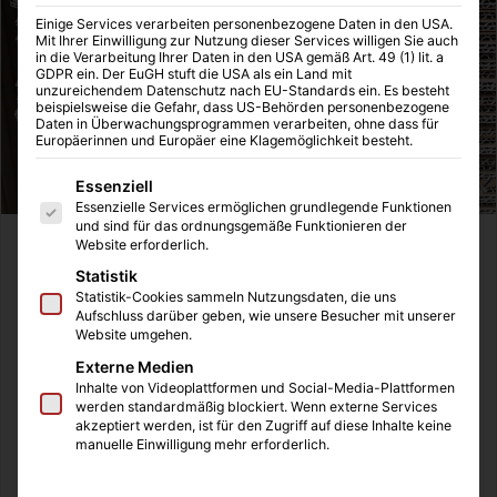
Einige Services verarbeiten personenbezogene Daten in den USA.
Mit Ihrer Einwilligung zur Nutzung dieser Services willigen Sie auch
in die Verarbeitung Ihrer Daten in den USA gemäß Art. 49 (1) lit. a
GDPR ein. Der EuGH stuft die USA als ein Land mit
unzureichendem Datenschutz nach EU-Standards ein. Es besteht
beispielsweise die Gefahr, dass US-Behörden personenbezogene
Daten in Überwachungsprogrammen verarbeiten, ohne dass für
Europäerinnen und Europäer eine Klagemöglichkeit besteht.
Es folgt eine Liste der Service-Gruppen, für die eine Einwilligung
Essenziell
Essenzielle Services ermöglichen grundlegende Funktionen
und sind für das ordnungsgemäße Funktionieren der
Website erforderlich.
Ist endlich die neue Traumwohnung nach dem Abschluss
Statistik
der schulischen Laufbahn gefunden, ist die Vorfreude auf
Statistik-Cookies sammeln Nutzungsdaten, die uns
den endgültigen Einzug in das neue Domizil natürlich
Aufschluss darüber geben, wie unsere Besucher mit unserer
groß. Allerdings muss davor noch der Umzug gemeistert
Website umgehen.
werden, der stets mit viel Arbeit und großem Stress
Externe Medien
verbunden ist. Das Wichtigste ist, bereits im Vorfeld
Inhalte von Videoplattformen und Social-Media-Plattformen
werden standardmäßig blockiert. Wenn externe Services
verlässliche Helfer für den anstehenden
akzeptiert werden, ist für den Zugriff auf diese Inhalte keine
Wohnungswechsel zu organisieren. Dies lässt sich
manuelle Einwilligung mehr erforderlich.
heutzutage jedoch sogar ganz komfortabel über das