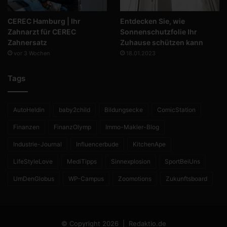
CEREC Hamburg | Ihr
Entdecken Sie, wie
Zahnarzt für CEREC
Sonnenschutzfolie Ihr
Zahnersatz
Zuhause schützen kann
vor 3 Wochen
18.01.2023
Tags
AutoHeldin
baby2child
Bildungsecke
ComicStation
Finanzen
FinanzOlymp
Immo-Makler-Blog
Industrie-Journal
Influencerbude
KitchenApe
LifeStyleLove
MediTipps
Sinnexplosion
SportBeiUns
UmDenGlobus
WP-Campus
Zoomotions
Zukunftsboard
© Copyright 2026 |
Redaktio.de