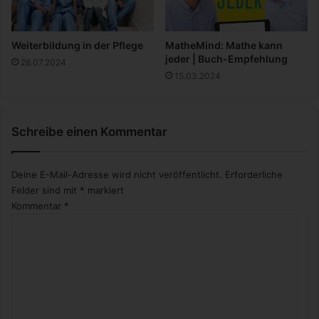
d
i
u
s
n
c
Weiterbildung in der Pflege
MatheMind: Mathe kann
g
h
jeder | Buch-Empfehlung
28.07.2024
g
d
15.03.2024
e
a
h
s
ö
M
r
Schreibe einen Kommentar
a
t
l
e
Deine E-Mail-Adresse wird nicht veröffentlicht.
Erforderliche
n
Felder sind mit
*
markiert
Kommentar
*