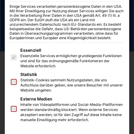
Einige Services verarbeiten personenbezogene Daten in den USA.
Mit Ihrer Einwilligung zur Nutzung dieser Services willigen Sie auch
in die Verarbeitung Ihrer Daten in den USA gemäß Art. 49 (1) lit. a
GDPR ein. Der EuGH stuft die USA als ein Land mit
unzureichendem Datenschutz nach EU-Standards ein. Es besteht
beispielsweise die Gefahr, dass US-Behörden personenbezogene
Daten in Überwachungsprogrammen verarbeiten, ohne dass für
Europäerinnen und Europäer eine Klagemöglichkeit besteht.
Es folgt eine Liste der Service-Gruppen, für die eine Einwilligung
Essenziell
Essenzielle Services ermöglichen grundlegende Funktionen
Seit einigen Monaten arbeite ich mit einem
und sind für das ordnungsgemäße Funktionieren der
Website erforderlich.
Unternehmensberater zusammen, der den Begriff der
Statistik
Business-Diplomatie erfunden hat. Im Rahmen der
Statistik-Cookies sammeln Nutzungsdaten, die uns
Business-Diplomatie beschäftigt sich
Wulf-Hinnerk Vauk
Aufschluss darüber geben, wie unsere Besucher mit unserer
Website umgehen.
mit Werten. Der Begriff der „Werte“ ist aktuell in den
verschiedensten Themen fest verankert und dies zeigt
Externe Medien
Inhalte von Videoplattformen und Social-Media-Plattformen
deutlich auf, dass sich Herr Vauk mit einem sehr
werden standardmäßig blockiert. Wenn externe Services
bedeutsamen Thema beschäftigt.
akzeptiert werden, ist für den Zugriff auf diese Inhalte keine
manuelle Einwilligung mehr erforderlich.
Egal ob es aktuell über das Abschneiden der Deutschen