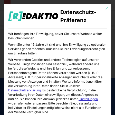
Mit die
Datenschutz-
Menü
S
Präferenz
Wir benötigen Ihre Einwilligung, bevor Sie unsere Website weiter
Start
/
Bildung
besuchen können.
Wenn Sie unter 16 Jahre alt sind und Ihre Einwilligung zu optionalen
Bildung
Services geben möchten, müssen Sie Ihre Erziehungsberechtigten
um Erlaubnis bitten.
Werte-Kultur im Arbeitsleben
Wir verwenden Cookies und andere Technologien auf unserer
Website. Einige von ihnen sind essenziell, während andere uns
helfen, diese Website und Ihre Erfahrung zu verbessern.
BildungsEcke
05.07.2018
0
10
3 Minuten gelesen
Personenbezogene Daten können verarbeitet werden (z. B. IP-
Adressen), z. B. für personalisierte Anzeigen und Inhalte oder die
Messung von Anzeigen und Inhalten.
Weitere Informationen über
die Verwendung Ihrer Daten finden Sie in unserer
Datenschutzerklärung
.
Es besteht keine Verpflichtung, in die
Verarbeitung Ihrer Daten einzuwilligen, um dieses Angebot zu
nutzen.
Sie können Ihre Auswahl jederzeit unter
Einstellungen
widerrufen oder anpassen.
Bitte beachten Sie, dass aufgrund
individueller Einstellungen möglicherweise nicht alle Funktionen
der Website verfügbar sind.