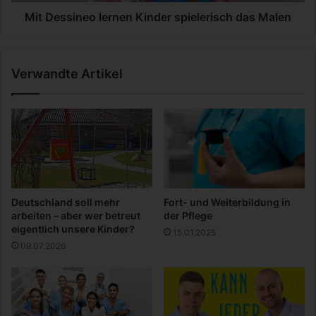
n
o
e
Mit Dessineo lernen Kinder spielerisch das Malen
l
o
a
l
k
e
Verwandte Artikel
i
r
n
n
j
e
e
n
d
K
e
i
F
n
u
d
ß
e
Deutschland soll mehr
Fort- und Weiterbildung in
b
r
arbeiten – aber wer betreut
der Pflege
a
s
eigentlich unsere Kinder?
15.01.2025
l
p
09.07.2026
l
i
-
e
S
l
e
e
n
r