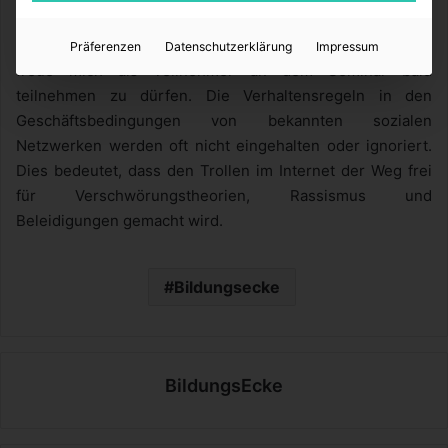
Seminar gibt es
hier
zu lesen und ich habe den Ablaufplan
und die Seminar-Inhalte bereits gründlich studiert und
Präferenzen
Datenschutzerklärung
Impressum
freue mich als Teilnehmer an dem Seminar bald
teilnehmen zu dürfen. Die Verhaltensregeln in den
Geschäftsbedingungen von bekannten sozialen
Netzwerken werden oft nicht eingehalten oder ignoriert.
Dies bedeutet, dass den Trollen im Internet der Weg frei
für Verschwörungstheorien, Rassismus und
Beleidigungen gemacht wird.
Bildungsecke
BildungsEcke