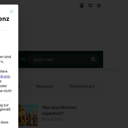
Anmelden
Zufälliger Artike
Sidebar
Mit diesem Button wird der Dialog geschlossen. Seine Funktionalität ist i
enz
en sind
Zufälliger Artikel
Suche
rn.
nach
itere
lärung
.
s
Beliebt
Neueste
Kommentare
oder
se nicht
ng zur
Was sind Minions
A gemäß
eigentlich?
20.10.2020
 dass