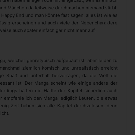
n drei haben einige Tode mit eingebaut, weil es einfach
s und Mädchen da teilweise durchmachen niemand stirbt.
 Happy End und man könnte fast sagen, alles ist wie es
lüssig erscheinen und auch viele der Nebencharaktere
eise auch später einfach gar nicht mehr auf.
ga, welcher genretypisch aufgebaut ist, aber leider zu
manchmal ziemlich komisch und unrealistisch erreicht
 Spaß und unterhält hervorragen, da die Welt die
essant ist. Der Manga scheint wie einige andere der
rdings hätten die Hälfte der Kapitel sicherlich auch
r empfehle ich den Manga lediglich Leuten, die etwas
ig Zeit haben sich alle Kapitel durchzulesen, denn
icht.