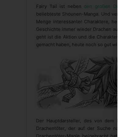
Fairy Tail ist neben
den großen Drei
Mang
beliebteste Shounen-Manga. Und verwunderlich
Menge interessanter Charaktere, heiße Jun
Geschichte immer wieder Drachen auf. Auch we
geht ist die Aktion und die Charaktere, die 
gemacht haben, heute noch so gut wie schon 
Der Hauptdarsteller, des von dem Mangaka
Drachentöter, der auf der Suche nach dem
Drachentöter-Magie beigebracht hat und de