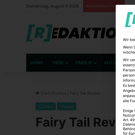
Donnerstag, August 6 2026
Aktuelle Nachrichten
Wir be
Wenn Si
möchte
Wir ve
HOME
TIERE
FAMILIE
AUTO
BÜ
essenz
Person
person
Inform
Es best
Angebo
Start
/
Comics
/
Fairy Tail Review
anpass
alle F
Comics
Manga
Einige
Nutzun
Fairy Tail Revie
Art. 49
Datens
Behörd
für Eu