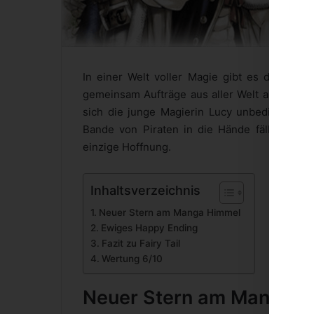
In einer Welt voller Magie gibt es diverse
gemeinsam Aufträge aus aller Welt anzugehen.
sich die junge Magierin Lucy unbedingt ans
Bande von Piraten in die Hände fällt, schein
einzige Hoffnung.
Inhaltsverzeichnis
Neuer Stern am Manga Himmel
Ewiges Happy Ending
Fazit zu Fairy Tail
Wertung 6/10
Neuer Stern am Manga H