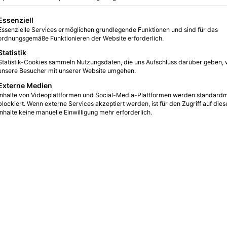
0
9
3 Minuten gelesen
gt eine Liste der Service-Gruppen, für die eine Einwilligung erteilt we
Essenziell
Essenzielle Services ermöglichen grundlegende Funktionen und sind für das
ordnungsgemäße Funktionieren der Website erforderlich.
Statistik
Statistik-Cookies sammeln Nutzungsdaten, die uns Aufschluss darüber geben, 
unsere Besucher mit unserer Website umgehen.
Externe Medien
Inhalte von Videoplattformen und Social-Media-Plattformen werden standard
blockiert. Wenn externe Services akzeptiert werden, ist für den Zugriff auf dies
Inhalte keine manuelle Einwilligung mehr erforderlich.