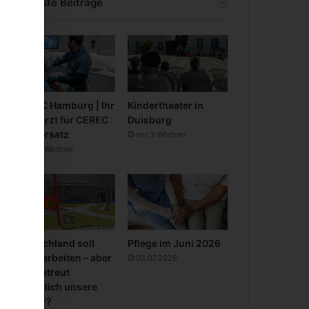
Neueste Beiträge
CEREC Hamburg | Ihr
Kindertheater in
Zahnarzt für CEREC
Duisburg
Zahnersatz
vor 3 Wochen
vor 3 Wochen
Deutschland soll
Pflege im Juni 2026
mehr arbeiten – aber
02.07.2026
wer betreut
eigentlich unsere
Kinder?