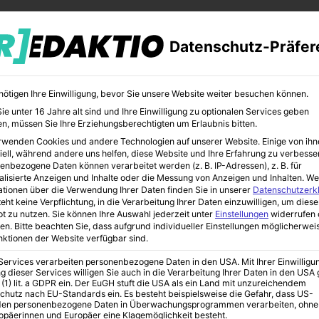
Datenschutz-Präfer
nötigen Ihre Einwilligung, bevor Sie unsere Website weiter besuchen können.
e unter 16 Jahre alt sind und Ihre Einwilligung zu optionalen Services geben
n, müssen Sie Ihre Erziehungsberechtigten um Erlaubnis bitten.
rwenden Cookies und andere Technologien auf unserer Website. Einige von ihn
CHER
BILDUNG
KUNST
iell, während andere uns helfen, diese Website und Ihre Erfahrung zu verbesse
enbezogene Daten können verarbeitet werden (z. B. IP-Adressen), z. B. für
alisierte Anzeigen und Inhalte oder die Messung von Anzeigen und Inhalten.
We
ationen über die Verwendung Ihrer Daten finden Sie in unserer
Datenschutzerk
eht keine Verpflichtung, in die Verarbeitung Ihrer Daten einzuwilligen, um diese
t zu nutzen.
Sie können Ihre Auswahl jederzeit unter
Einstellungen
widerrufen 
en.
Bitte beachten Sie, dass aufgrund individueller Einstellungen möglicherwei
unktionen der Website verfügbar sind.
 Services verarbeiten personenbezogene Daten in den USA. Mit Ihrer Einwilligu
g dieser Services willigen Sie auch in die Verarbeitung Ihrer Daten in den US
w
 (1) lit. a GDPR ein. Der EuGH stuft die USA als ein Land mit unzureichendem
chutz nach EU-Standards ein. Es besteht beispielsweise die Gefahr, dass US-
en personenbezogene Daten in Überwachungsprogrammen verarbeiten, ohne
ropäerinnen und Europäer eine Klagemöglichkeit besteht.