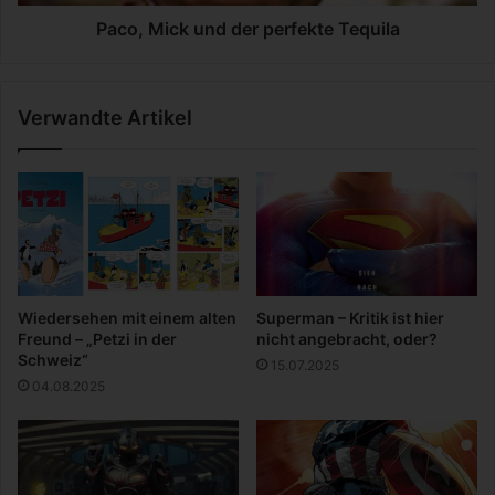
n
k
S
u
Paco, Mick und der perfekte Tequila
p
n
i
d
n
d
Verwandte Artikel
e
r
p
e
r
f
e
k
t
Wiedersehen mit einem alten
Superman – Kritik ist hier
e
Freund – „Petzi in der
nicht angebracht, oder?
T
Schweiz“
15.07.2025
e
04.08.2025
q
u
i
l
a