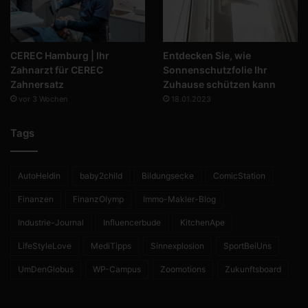
CEREC Hamburg | Ihr
Entdecken Sie, wie
Zahnarzt für CEREC
Sonnenschutzfolie Ihr
Zahnersatz
Zuhause schützen kann
vor 3 Wochen
18.01.2023
Tags
AutoHeldin
baby2child
Bildungsecke
ComicStation
Finanzen
FinanzOlymp
Immo-Makler-Blog
Industrie-Journal
Influencerbude
KitchenApe
LifeStyleLove
MediTipps
Sinnexplosion
SportBeiUns
UmDenGlobus
WP-Campus
Zoomotions
Zukunftsboard