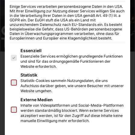
Einige Services verarbeiten personenbezogene Daten in den USA.
Mit Ihrer Einwilligung zur Nutzung dieser Services willigen Sie auch
in die Verarbeitung Ihrer Daten in den USA gemäß Art. 49 (1) lit. a
GDPR ein. Der EuGH stuft die USA als ein Land mit
unzureichendem Datenschutz nach EU-Standards ein. Es besteht
beispielsweise die Gefahr, dass US-Behörden personenbezogene
Daten in Überwachungsprogrammen verarbeiten, ohne dass für
Europäerinnen und Europäer eine Klagemöglichkeit besteht.
Es folgt eine Liste der Service-Gruppen, für die eine Einwilligung
Essenziell
Essenzielle Services ermöglichen grundlegende Funktionen
Ich musste weinen, ich musste lachen und ich hatte
und sind für das ordnungsgemäße Funktionieren der
Website erforderlich.
während des Films große Schmerzen. Im Vorfeld des
Statistik
Films hatte ich mir bereit diverse Kritiken durchgelesen,
Statistik-Cookies sammeln Nutzungsdaten, die uns
die mit dem Film alles andere als zimperlich umgegangen
Aufschluss darüber geben, wie unsere Besucher mit unserer
sind. Der Film sei grottig produziert, die Effekte miserabel,
Website umgehen.
die Re-Shoots erkennbar und 2 Mitglieder des Teams
Externe Medien
Inhalte von Videoplattformen und Social-Media-Plattformen
würden kein einziges Wort in dem Film miteinander reden.
werden standardmäßig blockiert. Wenn externe Services
Das kann doch bei einem Budget von 200 Millionen Dollar
akzeptiert werden, ist für den Zugriff auf diese Inhalte keine
manuelle Einwilligung mehr erforderlich.
nicht sein fragt ihr euch? Doch es ist wirklich alles wahr!