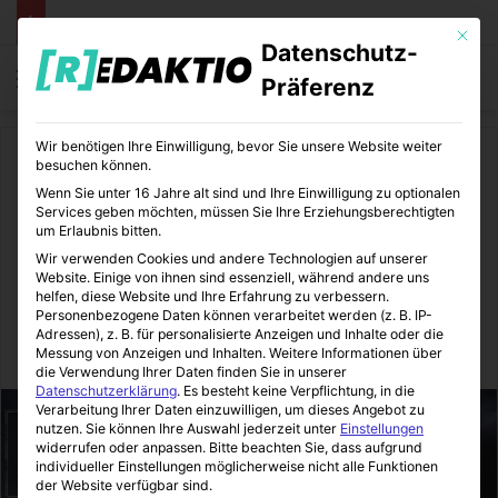
Mit die
Datenschutz-
Menü
S
Präferenz
Wir benötigen Ihre Einwilligung, bevor Sie unsere Website weiter
Start
/
Comics
besuchen können.
Wenn Sie unter 16 Jahre alt sind und Ihre Einwilligung zu optionalen
Comics
Kino
Marvel
Services geben möchten, müssen Sie Ihre Erziehungsberechtigten
um Erlaubnis bitten.
Fantastic Four | Noch
Wir verwenden Cookies und andere Technologien auf unserer
Website. Einige von ihnen sind essenziell, während andere uns
schlechter, als erwartet
helfen, diese Website und Ihre Erfahrung zu verbessern.
Personenbezogene Daten können verarbeitet werden (z. B. IP-
Adressen), z. B. für personalisierte Anzeigen und Inhalte oder die
Messung von Anzeigen und Inhalten.
Weitere Informationen über
ComicStation
09.09.2015
0
7
4 Minuten gelesen
die Verwendung Ihrer Daten finden Sie in unserer
Datenschutzerklärung
.
Es besteht keine Verpflichtung, in die
Verarbeitung Ihrer Daten einzuwilligen, um dieses Angebot zu
nutzen.
Sie können Ihre Auswahl jederzeit unter
Einstellungen
widerrufen oder anpassen.
Bitte beachten Sie, dass aufgrund
individueller Einstellungen möglicherweise nicht alle Funktionen
der Website verfügbar sind.