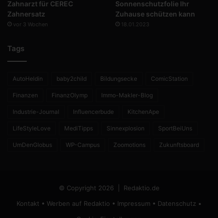
Zahnarzt für CEREC
Sonnenschutzfolie Ihr
Zahnersatz
Zuhause schützen kann
vor 3 Wochen
18.01.2023
Tags
AutoHeldin
baby2child
Bildungsecke
ComicStation
Finanzen
FinanzOlymp
Immo-Makler-Blog
Industrie-Journal
Influencerbude
KitchenApe
LifeStyleLove
MediTipps
Sinnexplosion
SportBeiUns
UmDenGlobus
WP-Campus
Zoomotions
Zukunftsboard
© Copyright 2026 |
Redaktio.de
Kontakt
•
Werben auf Redaktio
•
Impressum
•
Datenschutz
•