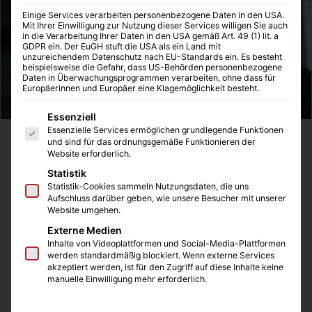
Einige Services verarbeiten personenbezogene Daten in den USA.
Mit Ihrer Einwilligung zur Nutzung dieser Services willigen Sie auch
in die Verarbeitung Ihrer Daten in den USA gemäß Art. 49 (1) lit. a
GDPR ein. Der EuGH stuft die USA als ein Land mit
unzureichendem Datenschutz nach EU-Standards ein. Es besteht
beispielsweise die Gefahr, dass US-Behörden personenbezogene
Daten in Überwachungsprogrammen verarbeiten, ohne dass für
Europäerinnen und Europäer eine Klagemöglichkeit besteht.
Es folgt eine Liste der Service-Gruppen, für die eine Einwilligung
Essenziell
Essenzielle Services ermöglichen grundlegende Funktionen
Ich habe mir am Wochenende alle Folgen von Iron Fist
und sind für das ordnungsgemäße Funktionieren der
Website erforderlich.
reingezogen. Es ist irgendwie extrem schwer diese Serie
Statistik
zu beurteilen, weil es so viele Aspekte gibt, die zum Teil
Statistik-Cookies sammeln Nutzungsdaten, die uns
sehr gelungen sind, aber auch einige sind ziemlich mau.
Aufschluss darüber geben, wie unsere Besucher mit unserer
Nach Daredevil, Jessica Jones und Luke Cage waren die
Website umgehen.
Erwartungen sehr hoch, denn wieder hat ein Neuling die
Externe Medien
Inhalte von Videoplattformen und Social-Media-Plattformen
Bühne betreten, der nur langjährigen Fans und intensiven
werden standardmäßig blockiert. Wenn externe Services
Comic-Lesern ein Begriff gewesen ist. Dies führt natürlich
akzeptiert werden, ist für den Zugriff auf diese Inhalte keine
manuelle Einwilligung mehr erforderlich.
dazu, dass die Einführung dieses vielschichtigen
Charakters von großer Bedeutung war. Leider führte dies