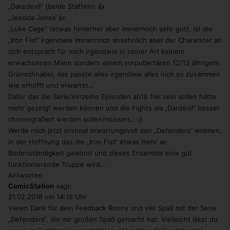
„Daredevil“ (beide Staffeln) 👍
„Jessica Jones“👍
„Luke Cage“ (etwas hinterher aber immernoch sehr gut), ist die
„Iron Fist“ irgendwie immernoch ansehnlich aber der Chararkter an
sich entsprach für mich irgendwie in seiner Art keinem
erwachsenen Mann sondern einem vorpubertären 12/13 jährigem
Grünschnabel, das passte alles irgendwie alles nich so zusammen
wie erhofft und erwartet…
Dafür das die Serie/einzelne Episoden ab18 frei sein sollen hätte
mehr gezeigt werden können und die Fights ala „Dardevil“ besser
choreografiert werden sollen/müssen… ;)
Werde mich jetzt erstmal erwartungsvoll den „Defenders“ widmen,
in der Hoffnung das die „Iron Fist“ etwas mehr an
Bodenständigkeit gewinnt und dieses Ensemble eine gut
funktionierende Truppe wird…
Antworten
ComicStation
sagt:
21.02.2018 um 14:18 Uhr
Vielen Dank für dein Feedback Ronny und viel Spaß mit der Serie
„Defenders“, die mir großen Spaß gemacht hat. Vielleicht lässt du