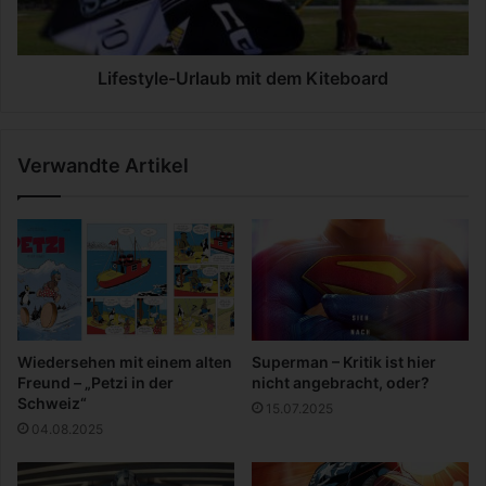
a
y
s
l
i
e
s
-
Lifestyle-Urlaub mit dem Kiteboard
t
U
d
r
a
l
Verwandte Artikel
s
a
e
u
i
b
g
m
e
i
n
t
t
d
l
e
i
m
Wiedersehen mit einem alten
Superman – Kritik ist hier
c
K
Freund – „Petzi in der
nicht angebracht, oder?
h
i
Schweiz“
15.07.2025
?
t
04.08.2025
e
b
o