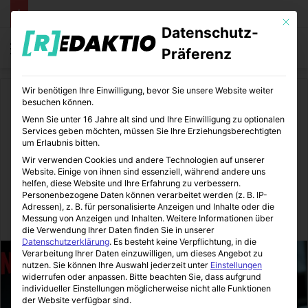
Mit die
Datenschutz-
Menü
S
Präferenz
Wir benötigen Ihre Einwilligung, bevor Sie unsere Website weiter
Start
/
Comics
besuchen können.
Wenn Sie unter 16 Jahre alt sind und Ihre Einwilligung zu optionalen
Comics
Marvel
Serien
Services geben möchten, müssen Sie Ihre Erziehungsberechtigten
um Erlaubnis bitten.
Iron Fist | Rezension nach der
Wir verwenden Cookies und andere Technologien auf unserer
Website. Einige von ihnen sind essenziell, während andere uns
1. kompletten Staffel
helfen, diese Website und Ihre Erfahrung zu verbessern.
Personenbezogene Daten können verarbeitet werden (z. B. IP-
Adressen), z. B. für personalisierte Anzeigen und Inhalte oder die
Messung von Anzeigen und Inhalten.
Weitere Informationen über
ComicStation
21.03.2017
2
20
5 Minuten gelesen
die Verwendung Ihrer Daten finden Sie in unserer
Datenschutzerklärung
.
Es besteht keine Verpflichtung, in die
Verarbeitung Ihrer Daten einzuwilligen, um dieses Angebot zu
nutzen.
Sie können Ihre Auswahl jederzeit unter
Einstellungen
widerrufen oder anpassen.
Bitte beachten Sie, dass aufgrund
individueller Einstellungen möglicherweise nicht alle Funktionen
der Website verfügbar sind.