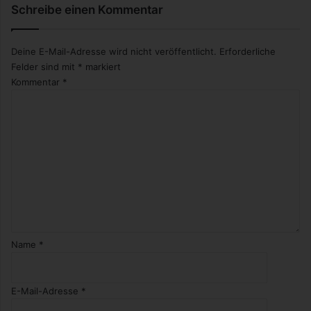
Schreibe einen Kommentar
t
u
ä
d
r
e
Deine E-Mail-Adresse wird nicht veröffentlicht.
Erforderliche
k
n
Felder sind mit
*
markiert
e
k
Kommentar
*
n
s
t
|
R
e
z
e
n
s
i
o
n
Name
*
&
K
r
E-Mail-Adresse
*
i