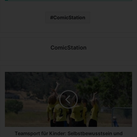
ComicStation
ComicStation
T
e
a
m
s
p
o
r
t
f
Teamsport für Kinder: Selbstbewusstsein und