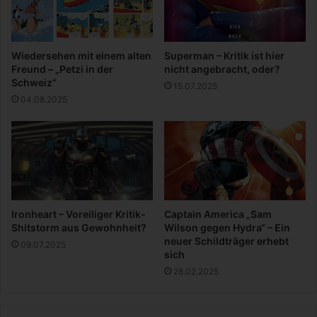
n
s
i
e
c
i
h
Wiedersehen mit einem alten
Superman – Kritik ist hier
n
t
Freund – „Petzi in der
nicht angebracht, oder?
u
a
Schweiz“
15.07.2025
n
l
04.08.2025
d
l
T
e
e
s
a
g
m
l
f
a
ä
u
h
b
Ironheart – Voreiliger Kritik-
Captain America „Sam
i
e
Shitstorm aus Gewohnheit?
Wilson gegen Hydra“ – Ein
g
n
neuer Schildträger erhebt
09.07.2025
k
,
sich
e
w
28.02.2025
i
a
t
s
s
d