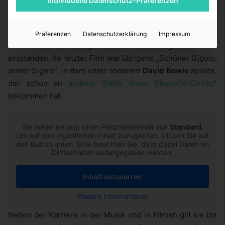
Individuelle Datenschutz-Präferenzen
Marlene Dietrich wurde 91 Jahre als und starb erst 1992 in
Paris. Nach dem zweiten Weltkrieg kehrte sie nach
Deutschland und später nach Paris zurück, sodass auch in
Präferenzen
Datenschutzerklärung
Impressum
Deutschland noch einige bekannte und erfolgreiche Filme
entstanden. Ihr letzter Film war übrigens „Schöner Gigolo,
armer Gigolo“, in dem unter anderem
David Bowie
spielte,
der schon an
anderer Stelle einen Biografie-Comic*
bekommen hat.
Sie sehen gerade einen Platzhalterinhalt von
Standard
.
Um auf den eigentlichen Inhalt zuzugreifen, klicken Sie auf
den Button unten. Bitte beachten Sie, dass dabei Daten an
Drittanbieter weitergegeben werden.
Inhalt entsperren
Weitere Informationen
Neben der Karriere in der Musik und in Filmen gilt sie bis