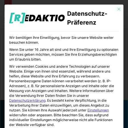
Mit die
Datenschutz-
Menü
S
Präferenz
Wir benötigen Ihre Einwilligung, bevor Sie unsere Website weiter
Start
/
Comics
/
Comicladen
besuchen können.
Wenn Sie unter 16 Jahre alt sind und Ihre Einwilligung zu optionalen
Comicladen
Comics
Panini
Services geben möchten, müssen Sie Ihre Erziehungsberechtigten
um Erlaubnis bitten.
Marlene Dietrich | Biografie-
Wir verwenden Cookies und andere Technologien auf unserer
Website. Einige von ihnen sind essenziell, während andere uns
Comic
helfen, diese Website und Ihre Erfahrung zu verbessern.
Personenbezogene Daten können verarbeitet werden (z. B. IP-
Adressen), z. B. für personalisierte Anzeigen und Inhalte oder die
Messung von Anzeigen und Inhalten.
Weitere Informationen über
ComicStation
21.03.2022
0
2
3 Minuten gelesen
die Verwendung Ihrer Daten finden Sie in unserer
Datenschutzerklärung
.
Es besteht keine Verpflichtung, in die
Verarbeitung Ihrer Daten einzuwilligen, um dieses Angebot zu
nutzen.
Sie können Ihre Auswahl jederzeit unter
Einstellungen
widerrufen oder anpassen.
Bitte beachten Sie, dass aufgrund
individueller Einstellungen möglicherweise nicht alle Funktionen
der Website verfügbar sind.