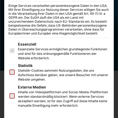
Einige Services verarbeiten personenbezogene Daten in den USA.
Mit Ihrer Einwilligung zur Nutzung dieser Services willigen Sie auch
in die Verarbeitung Ihrer Daten in den USA gemäß Art. 49 (1) lit. a
GDPR ein. Der EuGH stuft die USA als ein Land mit
unzureichendem Datenschutz nach EU-Standards ein. Es besteht
beispielsweise die Gefahr, dass US-Behörden personenbezogene
Daten in Überwachungsprogrammen verarbeiten, ohne dass für
Europäerinnen und Europäer eine Klagemöglichkeit besteht.
Es folgt eine Liste der Service-Gruppen, für die eine Einwilligung
Essenziell
Essenzielle Services ermöglichen grundlegende Funktionen
und sind für das ordnungsgemäße Funktionieren der
Website erforderlich.
Statistik
Statistik-Cookies sammeln Nutzungsdaten, die uns
Aufschluss darüber geben, wie unsere Besucher mit unserer
Es geht weiter! Nach Charlie Chaplin und Marylin Monroe
Website umgehen.
bekommt auch Marlene Dietrich ihren eigenen Biografie-
Externe Medien
Comic und der kommt sogar in zwei Bänden.
Inhalte von Videoplattformen und Social-Media-Plattformen
werden standardmäßig blockiert. Wenn externe Services
akzeptiert werden, ist für den Zugriff auf diese Inhalte keine
Marlene Dietrich gehört zu den wenigen internationalen
manuelle Einwilligung mehr erforderlich.
Superstars aus Deutschland und hatte ein sehr