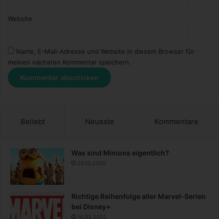
t
i
Website
k
Name, E-Mail-Adresse und Website in diesem Browser für
meinen nächsten Kommentar speichern.
Beliebt
Neueste
Kommentare
Was sind Minions eigentlich?
20.10.2020
Richtige Reihenfolge aller Marvel-Serien
bei Disney+
14.03.2022