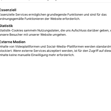
gt eine Liste der Service-Gruppen, für die eine Einwilligung erteilt we
Essenziell
Essenzielle Services ermöglichen grundlegende Funktionen und sind für das
0
2
4 Minuten gelesen
ordnungsgemäße Funktionieren der Website erforderlich.
Statistik
Statistik-Cookies sammeln Nutzungsdaten, die uns Aufschluss darüber geben, 
unsere Besucher mit unserer Website umgehen.
Externe Medien
Inhalte von Videoplattformen und Social-Media-Plattformen werden standard
blockiert. Wenn externe Services akzeptiert werden, ist für den Zugriff auf dies
Inhalte keine manuelle Einwilligung mehr erforderlich.