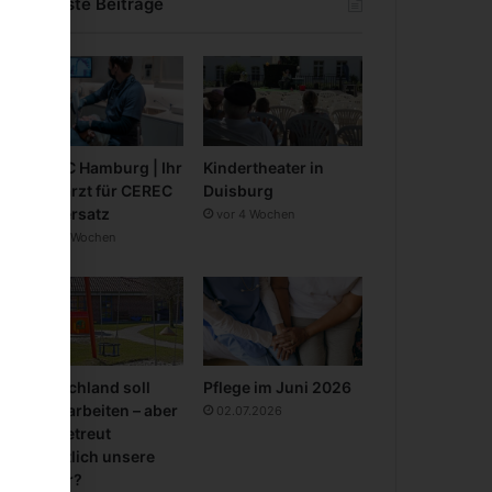
Neueste Beiträge
CEREC Hamburg | Ihr
Kindertheater in
Zahnarzt für CEREC
Duisburg
Zahnersatz
vor 4 Wochen
vor 3 Wochen
Deutschland soll
Pflege im Juni 2026
mehr arbeiten – aber
02.07.2026
wer betreut
eigentlich unsere
Kinder?