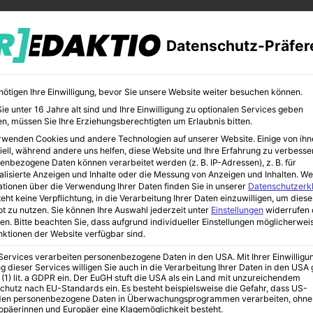
Datenschutz-Präfer
nötigen Ihre Einwilligung, bevor Sie unsere Website weiter besuchen können.
e unter 16 Jahre alt sind und Ihre Einwilligung zu optionalen Services geben
n, müssen Sie Ihre Erziehungsberechtigten um Erlaubnis bitten.
rwenden Cookies und andere Technologien auf unserer Website. Einige von ihn
CHER
BILDUNG
KUNST
iell, während andere uns helfen, diese Website und Ihre Erfahrung zu verbesse
enbezogene Daten können verarbeitet werden (z. B. IP-Adressen), z. B. für
alisierte Anzeigen und Inhalte oder die Messung von Anzeigen und Inhalten.
We
ationen über die Verwendung Ihrer Daten finden Sie in unserer
Datenschutzerk
eht keine Verpflichtung, in die Verarbeitung Ihrer Daten einzuwilligen, um diese
t zu nutzen.
Sie können Ihre Auswahl jederzeit unter
Einstellungen
widerrufen 
0. Geburtstag
en.
Bitte beachten Sie, dass aufgrund individueller Einstellungen möglicherwei
unktionen der Website verfügbar sind.
 Services verarbeiten personenbezogene Daten in den USA. Mit Ihrer Einwilligu
g dieser Services willigen Sie auch in die Verarbeitung Ihrer Daten in den US
el-Jubiläum zum
 (1) lit. a GDPR ein. Der EuGH stuft die USA als ein Land mit unzureichendem
chutz nach EU-Standards ein. Es besteht beispielsweise die Gefahr, dass US-
en personenbezogene Daten in Überwachungsprogrammen verarbeiten, ohne
ropäerinnen und Europäer eine Klagemöglichkeit besteht.