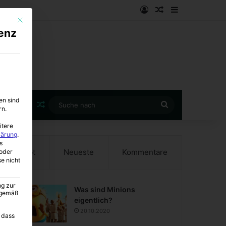
Anmelden
Zufälliger Artike
Sidebar
Mit diesem Button wird der Dialog geschlossen. Seine Funktionalität ist i
enz
en sind
Zufälliger Artikel
Suche
rn.
nach
itere
lärung
.
s
Beliebt
Neueste
Kommentare
oder
se nicht
ng zur
Was sind Minions
A gemäß
eigentlich?
20.10.2020
 dass