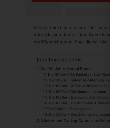
Marvel feiert in diesem Jahr seinen 80. G
Altersklassen feiern den Geburtstag der Ma
Veröffentlichungen, über die wir hier berichte
Inhaltsverzeichnis
Das 80 Jahre Marvel Bundle
Die 1940er – Die Fackel vs. Sub-Mariner
Die 1950er – Helden in Zeiten des Kalten Kriege
Die 1960er – Aufbruch in eine neue Zeit
Die 1970er – Die Monster kommen
Die 1980er – Erstaunliche Entwicklungen
Die 1990er – Die Mutanten X-Plosion
Die 2000er – Schlagzeilen
Die 2010er – Das Zeitalter der Legenden
Sticker und Trading Cards zum Geburtstag