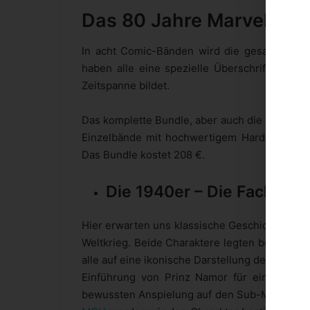
Das 80 Jahre Marvel Bun
In acht Comic-Bänden wird die gesamte Ges
haben alle eine spezielle Überschrift beko
Zeitspanne bildet.
Das komplette Bundle, aber auch die Einzelbän
Einzelbände mit hochwertigem Hardcover ko
Das Bundle kostet 208 €.
Die 1940er – Die Fackel v
Hier erwarten uns klassische Geschichten, wi
Weltkrieg. Beide Charaktere legten bei den F
alle auf eine ikonische Darstellung der mensch
Einführung von Prinz Namor für ein breite
bewussten Anspielung auf den Sub-Mariner in