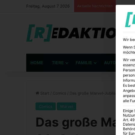
Freitag, August 7 2026
Aktuelle Nachrichten
Wir be
Wenn Si
möchte
Wir ve
HOME
TIERE
FAMILIE
AUTO
BÜ
essenz
Person
person
Inform
Es best
Angebo
Start
/
Comics
/
Das große Marvel-Jubiläum zum 8
anpass
alle F
Comics
Marvel
Einige
Nutzun
Das große Marv
Art. 49
Datens
Behörd
für Eu