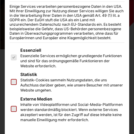
Einige Services verarbeiten personenbezogene Daten in den USA.
Mit Ihrer Einwilligung zur Nutzung dieser Services willigen Sie auch
in die Verarbeitung Ihrer Daten in den USA gemäß Art. 49 (1) lit. a
GDPR ein. Der EuGH stuft die USA als ein Land mit
unzureichendem Datenschutz nach EU-Standards ein. Es besteht
beispielsweise die Gefahr, dass US-Behörden personenbezogene
Daten in Überwachungsprogrammen verarbeiten, ohne dass für
Europäerinnen und Europäer eine Klagemöglichkeit besteht.
Es folgt eine Liste der Service-Gruppen, für die eine Einwilligung
Essenziell
Essenzielle Services ermöglichen grundlegende Funktionen
Am 28. Juni 2023 erscheint die deutsche Podcast-Serie
und sind für das ordnungsgemäße Funktionieren der
Website erforderlich.
„
Marvel’s Wastelanders: Star-Lord“
als Audible Original
und Podcast-Serie. Für die Serie wird kein Abo bei
Statistik
Statistik-Cookies sammeln Nutzungsdaten, die uns
Audible benötigt, sondern ihr könnt diese mit einem
Aufschluss darüber geben, wie unsere Besucher mit unserer
Amazon-Konto kostenlos hören.
Website umgehen.
Externe Medien
Die Serie verspricht ein düsteres Abenteuer von Star-Lord
Inhalte von Videoplattformen und Social-Media-Plattformen
werden standardmäßig blockiert. Wenn externe Services
und Rocket, die in einer Zukunft gegen die Herrschaft von
akzeptiert werden, ist für den Zugriff auf diese Inhalte keine
Doktor Doom auf der Erde gegen das Böse kämpfen. Zu
manuelle Einwilligung mehr erforderlich.
den Superschurken gehören unter anderem, Emma Frost,
der Ghost Rider und Kraven the Hunter. Hier betreten also