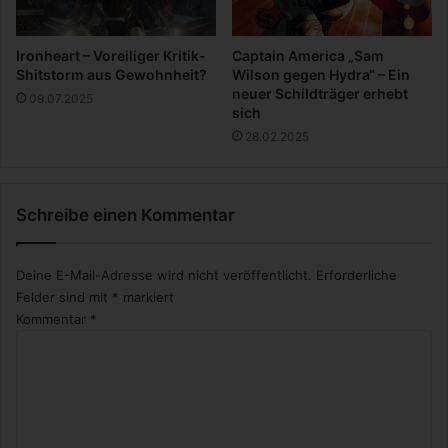
e
i
n
Ironheart – Voreiliger Kritik-
Captain America „Sam
m
Shitstorm aus Gewohnheit?
Wilson gegen Hydra“ – Ein
o
neuer Schildträger erhebt
09.07.2025
d
sich
e
28.02.2025
r
n
e
Schreibe einen Kommentar
s
Z
u
Deine E-Mail-Adresse wird nicht veröffentlicht.
Erforderliche
h
Felder sind mit
*
markiert
a
Kommentar
*
u
s
e