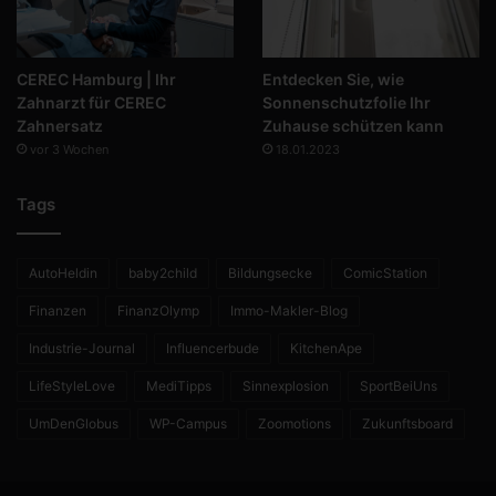
CEREC Hamburg | Ihr
Entdecken Sie, wie
Zahnarzt für CEREC
Sonnenschutzfolie Ihr
Zahnersatz
Zuhause schützen kann
vor 3 Wochen
18.01.2023
Tags
AutoHeldin
baby2child
Bildungsecke
ComicStation
Finanzen
FinanzOlymp
Immo-Makler-Blog
Industrie-Journal
Influencerbude
KitchenApe
LifeStyleLove
MediTipps
Sinnexplosion
SportBeiUns
UmDenGlobus
WP-Campus
Zoomotions
Zukunftsboard