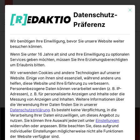
Mit die
Datenschutz-
Menü
S
Präferenz
Wir benötigen Ihre Einwilligung, bevor Sie unsere Website weiter
Start
/
Comics
besuchen können.
Wenn Sie unter 16 Jahre alt sind und Ihre Einwilligung zu optionalen
Comics
Services geben möchten, müssen Sie Ihre Erziehungsberechtigten
um Erlaubnis bitten.
Marvel’s Wastelanders: Star-
Wir verwenden Cookies und andere Technologien auf unserer
Website. Einige von ihnen sind essenziell, während andere uns
Lord
helfen, diese Website und Ihre Erfahrung zu verbessern.
Personenbezogene Daten können verarbeitet werden (z. B. IP-
Adressen), z. B. für personalisierte Anzeigen und Inhalte oder die
ComicStation
13.03.2024
0
19
3 Minuten gelesen
Messung von Anzeigen und Inhalten.
Weitere Informationen über
die Verwendung Ihrer Daten finden Sie in unserer
Datenschutzerklärung
.
Es besteht keine Verpflichtung, in die
Verarbeitung Ihrer Daten einzuwilligen, um dieses Angebot zu
nutzen.
Sie können Ihre Auswahl jederzeit unter
Einstellungen
widerrufen oder anpassen.
Bitte beachten Sie, dass aufgrund
individueller Einstellungen möglicherweise nicht alle Funktionen
der Website verfügbar sind.