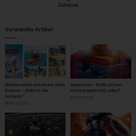
t
S
Zuhause
o
t
v
i
e
l
Verwandte Artikel
r
v
S
o
t
l
r
l
a
e
n
H
d
i
n
g
Wiedersehen mit einem alten
Superman – Kritik ist hier
u
Freund – „Petzi in der
nicht angebracht, oder?
c
Schweiz“
15.07.2025
k
04.08.2025
e
r
f
ü
r