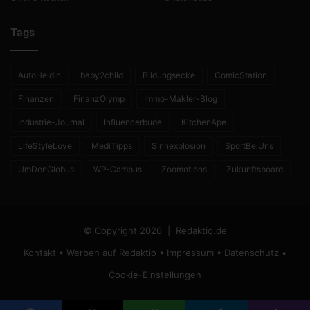
Tags
AutoHeldin
baby2child
Bildungsecke
ComicStation
Finanzen
FinanzOlymp
Immo-Makler-Blog
Industrie-Journal
Influencerbude
KitchenApe
LifeStyleLove
MediTipps
Sinnexplosion
SportBeiUns
UmDenGlobus
WP-Campus
Zoomotions
Zukunftsboard
© Copyright 2026 |
Redaktio.de
Kontakt
•
Werben auf Redaktio
•
Impressum
•
Datenschutz
•
Cookie-Einstellungen