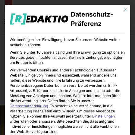
Mit die
Datenschutz-
Menü
S
Präferenz
Wir benötigen Ihre Einwilligung, bevor Sie unsere Website weiter
Start
/
Comics
besuchen können.
Wenn Sie unter 16 Jahre alt sind und Ihre Einwilligung zu optionalen
Comics
Serien
Services geben möchten, müssen Sie Ihre Erziehungsberechtigten
um Erlaubnis bitten.
Riverdale | Hohe
Wir verwenden Cookies und andere Technologien auf unserer
Website. Einige von ihnen sind essenziell, während andere uns
Erwartungen an die 4. Staffel
helfen, diese Website und Ihre Erfahrung zu verbessern.
Personenbezogene Daten können verarbeitet werden (z. B. IP-
Adressen), z. B. für personalisierte Anzeigen und Inhalte oder die
Messung von Anzeigen und Inhalten.
Weitere Informationen über
ComicStation
08.10.2019
0
1
1 Minute Lesezeit
die Verwendung Ihrer Daten finden Sie in unserer
Datenschutzerklärung
.
Es besteht keine Verpflichtung, in die
Verarbeitung Ihrer Daten einzuwilligen, um dieses Angebot zu
nutzen.
Sie können Ihre Auswahl jederzeit unter
Einstellungen
widerrufen oder anpassen.
Bitte beachten Sie, dass aufgrund
individueller Einstellungen möglicherweise nicht alle Funktionen
der Website verfügbar sind.