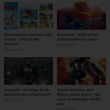
s
i
s
g
e
e
i
r
n
H
d
e
e
i
Wiedersehen mit einem alten
Superman – Kritik ist hier
r
z
Freund – „Petzi in der
nicht angebracht, oder?
S
k
Schweiz“
15.07.2025
c
o
04.08.2025
h
s
w
t
e
e
i
n
z
,
m
e
h
Ironheart – Voreiliger Kritik-
Captain America „Sam
r
Shitstorm aus Gewohnheit?
Wilson gegen Hydra“ – Ein
G
neuer Schildträger erhebt
09.07.2025
e
sich
m
28.02.2025