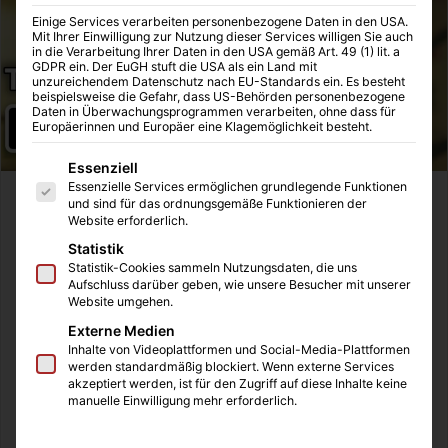
Einige Services verarbeiten personenbezogene Daten in den USA.
Mit Ihrer Einwilligung zur Nutzung dieser Services willigen Sie auch
in die Verarbeitung Ihrer Daten in den USA gemäß Art. 49 (1) lit. a
GDPR ein. Der EuGH stuft die USA als ein Land mit
unzureichendem Datenschutz nach EU-Standards ein. Es besteht
beispielsweise die Gefahr, dass US-Behörden personenbezogene
Daten in Überwachungsprogrammen verarbeiten, ohne dass für
Europäerinnen und Europäer eine Klagemöglichkeit besteht.
Es folgt eine Liste der Service-Gruppen, für die eine Einwilligung
Essenziell
Essenzielle Services ermöglichen grundlegende Funktionen
Am 10. Oktober 2019 startete auf Netflix endlich die 4.
und sind für das ordnungsgemäße Funktionieren der
Website erforderlich.
Staffel von Riverdale, welche uns wieder wöchentlich
Statistik
präsentiert wird. Die größte Frage dreht sich um die
Statistik-Cookies sammeln Nutzungsdaten, die uns
Zukunft von Jughead, denn das Ende der dritten Staffel
Aufschluss darüber geben, wie unsere Besucher mit unserer
zeigte in einem Zeitsprung von mehreren Monaten nur
Website umgehen.
Archie, Betty und Veronica mit blutiger Kleidung und die
Externe Medien
Inhalte von Videoplattformen und Social-Media-Plattformen
drei reden über einen gerade geschehenen Mord.
werden standardmäßig blockiert. Wenn externe Services
Jughead fehlt, doch die drei halten den bekannten Beanie
akzeptiert werden, ist für den Zugriff auf diese Inhalte keine
manuelle Einwilligung mehr erforderlich.
von ihm in den Händen. Dieses Fehlen von Jughead wird
unter den Fans heiß diskutiert.