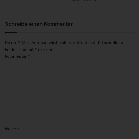
ü
t
l
Schreibe einen Kommentar
i
c
h
Deine E-Mail-Adresse wird nicht veröffentlicht.
Erforderliche
k
Felder sind mit
*
markiert
e
Kommentar
*
i
t
Name
*