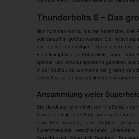
Für Fans von Crossovern eine spannende Reihe,
Thunderbolts 6 – Das gro
Nun kommen wir zu meiner Rezension. Der Pu
soll daraufhin getötet werden. Der Anschlag m
um seine ehemaligen Teamkameraden u
Einzelkämpfen dem Roten Hulk, seine Liebe E
speziell und absolut spannend gestaltet. Gle
in der Sache und kommen einer großen Verschw
dermaßen zu, so dass es am Ende zu einer gr
Ansammlung vieler Superhel
Die Handlung ist wirklich sehr fließend, unt
Marvel niemals den Brei, sondern bieten neu
erwartete Kämpfe, den Aufprall versch
Zusammenspiel verschiedener Charaktere 
Gerechtigkeit. Wenn sich Deadpool, Punisher 