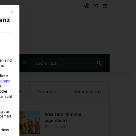
Anmelden
Zufälliger Artike
Sidebar
Mit diesem Button wird der Dialog geschlossen. Seine Funktionalität ist i
enz
en sind
Zufälliger Artikel
Suche
rn.
nach
itere
lärung
.
s
Beliebt
Neueste
Kommentare
oder
se nicht
ng zur
Was sind Minions
A gemäß
eigentlich?
20.10.2020
 dass