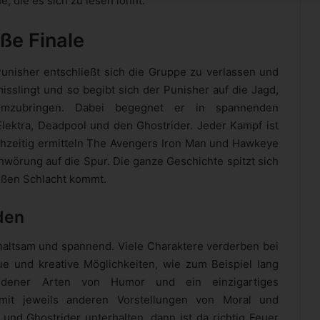
 die es sich zu lesen lohnt.
ße Finale
nisher entschließt sich die Gruppe zu verlassen und
isslingt und so begibt sich der Punisher auf die Jagd,
mzubringen. Dabei begegnet er in spannenden
lektra, Deadpool und den Ghostrider. Jeder Kampf ist
ichzeitig ermitteln The Avengers Iron Man und Hawkeye
örung auf die Spur. Die ganze Geschichte spitzt sich
oßen Schlacht kommt.
den
erhaltsam und spannend. Viele Charaktere verderben bei
e und kreative Möglichkeiten, wie zum Beispiel lang
iedener Arten von Humor und ein einzigartiges
mit jeweils anderen Vorstellungen von Moral und
und Ghostrider unterhalten, dann ist da richtig Feuer