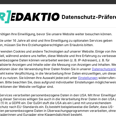
Datenschutz-Präfer
nötigen Ihre Einwilligung, bevor Sie unsere Website weiter besuchen können.
e unter 16 Jahre alt sind und Ihre Einwilligung zu optionalen Services geben
n, müssen Sie Ihre Erziehungsberechtigten um Erlaubnis bitten.
rwenden Cookies und andere Technologien auf unserer Website. Einige von ihn
CHER
BILDUNG
KUNST
iell, während andere uns helfen, diese Website und Ihre Erfahrung zu verbesse
enbezogene Daten können verarbeitet werden (z. B. IP-Adressen), z. B. für
alisierte Anzeigen und Inhalte oder die Messung von Anzeigen und Inhalten.
We
ationen über die Verwendung Ihrer Daten finden Sie in unserer
Datenschutzerk
eht keine Verpflichtung, in die Verarbeitung Ihrer Daten einzuwilligen, um diese
t zu nutzen.
Sie können Ihre Auswahl jederzeit unter
Einstellungen
widerrufen 
en.
Bitte beachten Sie, dass aufgrund individueller Einstellungen möglicherwei
unktionen der Website verfügbar sind.
 Services verarbeiten personenbezogene Daten in den USA. Mit Ihrer Einwilligu
g dieser Services willigen Sie auch in die Verarbeitung Ihrer Daten in den US
. Punisher
 (1) lit. a GDPR ein. Der EuGH stuft die USA als ein Land mit unzureichendem
chutz nach EU-Standards ein. Es besteht beispielsweise die Gefahr, dass US-
en personenbezogene Daten in Überwachungsprogrammen verarbeiten, ohne
ropäerinnen und Europäer eine Klagemöglichkeit besteht.