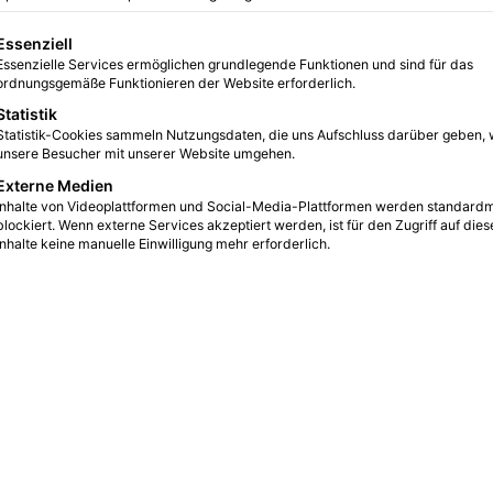
0
5
2 Minuten gelesen
gt eine Liste der Service-Gruppen, für die eine Einwilligung erteilt we
Essenziell
Essenzielle Services ermöglichen grundlegende Funktionen und sind für das
ordnungsgemäße Funktionieren der Website erforderlich.
Statistik
Statistik-Cookies sammeln Nutzungsdaten, die uns Aufschluss darüber geben, 
unsere Besucher mit unserer Website umgehen.
Externe Medien
Inhalte von Videoplattformen und Social-Media-Plattformen werden standard
blockiert. Wenn externe Services akzeptiert werden, ist für den Zugriff auf dies
Inhalte keine manuelle Einwilligung mehr erforderlich.