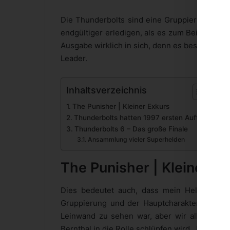
Die Thunderbolts sind eine Gruppierung von A
endgültiger erledigen, als es zum Beispiel T
Ausgabe wirklich in sich, denn es besteht aus 
Leader.
Inhaltsverzeichnis
The Punisher | Kleiner Exkurs
Thunderbolts hatten 1997 ersten Auftritt
Thunderbolts 6 – Das große Finale
Ansammlung vieler Superhelden
The Punisher | Kleiner E
Dies bedeutet auch, dass mein Held aus Ki
Gruppierung und der Hauptcharakter des Band
Leinwand zu sehen war, aber wir alle freuen 
Bernthal in die Rolle schlüpfen wird. Jon Bernt