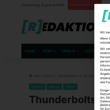
Donnerstag, August 6 2026
Aktuelle Nachrichten
Wir be
Wenn Si
möchte
Wir ve
HOME
TIERE
FAMILIE
AUTO
BÜ
essenz
Person
person
Inform
Es best
Angebo
Start
/
Comics
/
Thunderbolts vs. Punisher
anpass
alle F
Comics
Marvel
Panini
Einige
Nutzun
Thunderbolts vs
Art. 49
Datens
Behörd
für Eu