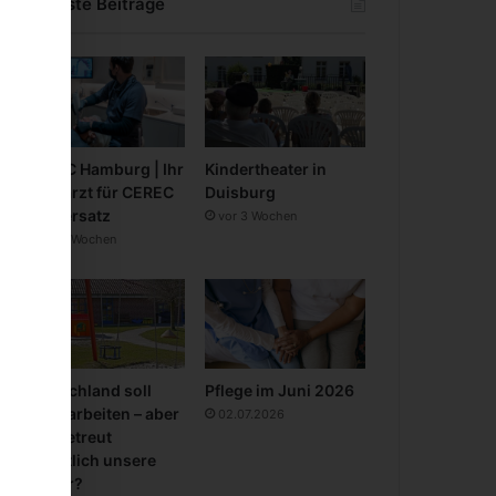
Neueste Beiträge
CEREC Hamburg | Ihr
Kindertheater in
Zahnarzt für CEREC
Duisburg
Zahnersatz
vor 3 Wochen
vor 3 Wochen
Deutschland soll
Pflege im Juni 2026
mehr arbeiten – aber
02.07.2026
wer betreut
eigentlich unsere
Kinder?