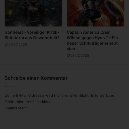
o
m
i
c
-
R
Ironheart – Voreiliger Kritik-
Captain America „Sam
e
Shitstorm aus Gewohnheit?
Wilson gegen Hydra“ – Ein
z
neuer Schildträger erhebt
09.07.2025
sich
e
n
28.02.2025
s
i
o
Schreibe einen Kommentar
n
Deine E-Mail-Adresse wird nicht veröffentlicht.
Erforderliche
Felder sind mit
*
markiert
Kommentar
*