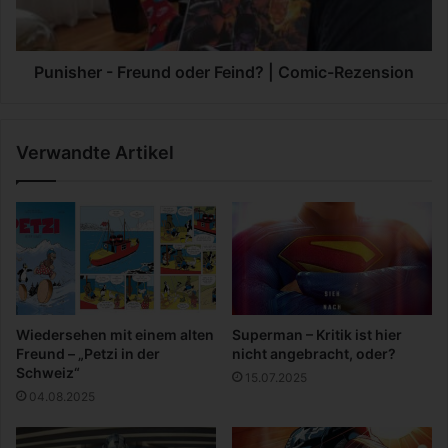
r
e
P
r
r
-
o
F
Punisher - Freund oder Feind? | Comic-Rezension
s
r
t
e
a
u
Verwandte Artikel
t
n
a
d
o
d
e
r
F
e
i
Wiedersehen mit einem alten
Superman – Kritik ist hier
n
Freund – „Petzi in der
nicht angebracht, oder?
d
Schweiz“
15.07.2025
?
04.08.2025
|
C