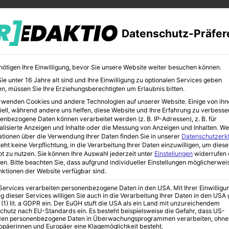
Datenschutz-Präfer
nötigen Ihre Einwilligung, bevor Sie unsere Website weiter besuchen können.
e unter 16 Jahre alt sind und Ihre Einwilligung zu optionalen Services geben
n, müssen Sie Ihre Erziehungsberechtigten um Erlaubnis bitten.
rwenden Cookies und andere Technologien auf unserer Website. Einige von ihn
CHER
BILDUNG
KUNST
iell, während andere uns helfen, diese Website und Ihre Erfahrung zu verbesse
enbezogene Daten können verarbeitet werden (z. B. IP-Adressen), z. B. für
alisierte Anzeigen und Inhalte oder die Messung von Anzeigen und Inhalten.
We
ationen über die Verwendung Ihrer Daten finden Sie in unserer
Datenschutzerk
eht keine Verpflichtung, in die Verarbeitung Ihrer Daten einzuwilligen, um diese
t zu nutzen.
Sie können Ihre Auswahl jederzeit unter
Einstellungen
widerrufen 
Blick in Logans Vergangenheit
en.
Bitte beachten Sie, dass aufgrund individueller Einstellungen möglicherwei
unktionen der Website verfügbar sind.
 Services verarbeiten personenbezogene Daten in den USA. Mit Ihrer Einwilligu
ben“ – Ein tiefer
g dieser Services willigen Sie auch in die Verarbeitung Ihrer Daten in den US
 (1) lit. a GDPR ein. Der EuGH stuft die USA als ein Land mit unzureichendem
chutz nach EU-Standards ein. Es besteht beispielsweise die Gefahr, dass US-
en personenbezogene Daten in Überwachungsprogrammen verarbeiten, ohne
ropäerinnen und Europäer eine Klagemöglichkeit besteht.