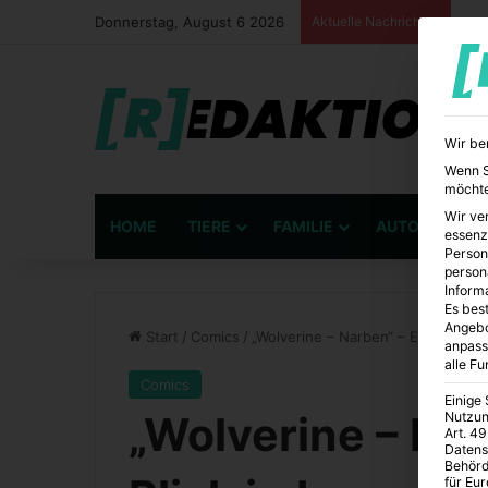
Donnerstag, August 6 2026
Aktuelle Nachrichten
Wir be
Wenn Si
möchte
Wir ve
HOME
TIERE
FAMILIE
AUTO
BÜ
essenz
Person
person
Inform
Es best
Angebo
Start
/
Comics
/
„Wolverine – Narben“ – Ein tiefer 
anpass
alle F
Comics
Einige
„Wolverine – Nar
Nutzun
Art. 49
Datens
Behörd
für Eu