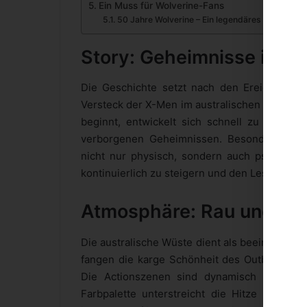
Ein Muss für Wolverine-Fans
50 Jahre Wolverine – Ein legendäres Jubiläum
Story: Geheimnisse im O
Die Geschichte setzt nach den Ereignissen
Versteck der X-Men im australischen Outback f
beginnt, entwickelt sich schnell zu einer 
verborgenen Geheimnissen. Besonders herv
nicht nur physisch, sondern auch psychologi
kontinuierlich zu steigern und den Leser in d
Atmosphäre: Rau und int
Die australische Wüste dient als beeindrucke
fangen die karge Schönheit des Outbacks ein 
Die Actionszenen sind dynamisch und brut
Farbpalette unterstreicht die Hitze und Tro