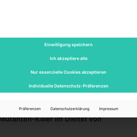
twicklung
ird Logan als komplexer Charakter dargestellt, der mit
en Dämonen ringt. Seine Interaktionen mit anderen
Einwilligung speichern
 als auch seine Fähigkeit zu Mitgefühl und Loyalität.
Wolverine seine Rückkehr im
Deadpool-Film
und es war
Ich akzeptiere alle
nist bietet Sabretooth eine bedrohliche Präsenz. Seine
Nur essenzielle Cookies akzeptieren
d intensiv und enthüllen viel über ihre verstrickte
Individuelle Datenschutz-Präferenzen
pulation, dessen Pläne weitreichende Konsequenzen
 eine zusätzliche Ebene der Intrige hinzu.
Präferenzen
Datenschutzerklärung
Impressum
Mutanten-Killer im Dienst von