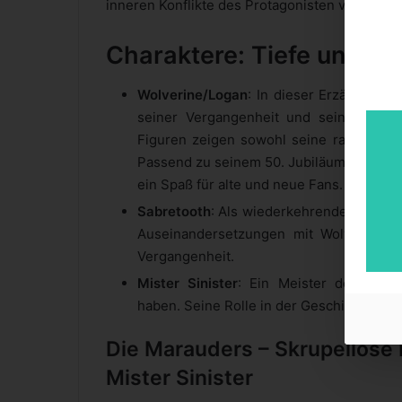
inneren Konflikte des Protagonisten verstärkt.
Charaktere: Tiefe und En
Wolverine/Logan
: In dieser Erzählung w
seiner Vergangenheit und seinen inner
Figuren zeigen sowohl seine raue Schale
Passend zu seinem 50. Jubiläum feierte 
ein Spaß für alte und neue Fans.
Sabretooth
: Als wiederkehrender Antago
Auseinandersetzungen mit Wolverine sin
Vergangenheit.
Mister Sinister
: Ein Meister der Mani
haben. Seine Rolle in der Geschichte fügt
Die Marauders – Skrupellose 
Mister Sinister