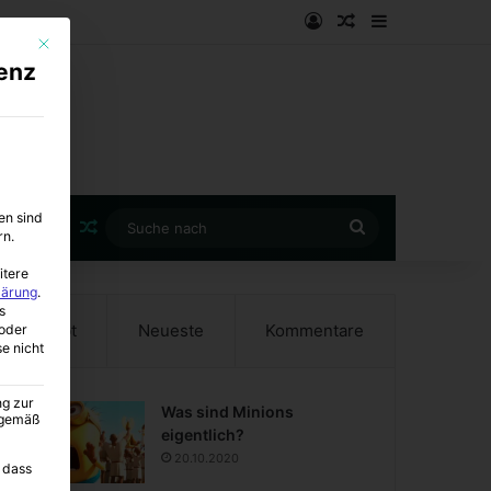
Anmelden
Zufälliger Artike
Sidebar
Mit diesem Button wird der Dialog geschlossen. Seine Funktionalität ist i
enz
en sind
Zufälliger Artikel
Suche
rn.
nach
itere
lärung
.
s
Beliebt
Neueste
Kommentare
oder
se nicht
ng zur
Was sind Minions
A gemäß
eigentlich?
20.10.2020
 dass