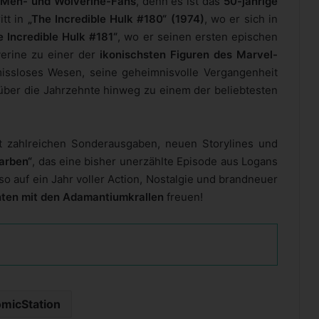
-Men- und Wolverine-Fans
, denn es ist das
50-jährige
itt in
„The Incredible Hulk #180“ (1974)
, wo er sich in
e Incredible Hulk #181“
, wo er seinen ersten epischen
verine zu einer der
ikonischsten Figuren des Marvel-
issloses Wesen, seine geheimnisvolle Vergangenheit
 über die Jahrzehnte hinweg zu einem der beliebtesten
t zahlreichen Sonderausgaben, neuen Storylines und
arben“
, das eine bisher unerzählte Episode aus Logans
so auf ein Jahr voller Action, Nostalgie und brandneuer
ten mit den Adamantiumkrallen
freuen!
micStation