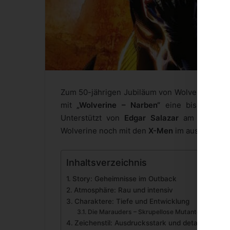
Zum 50-jährigen Jubiläum von Wolverine kehr
mit
„Wolverine – Narben“
eine bisher uner
Unterstützt von
Edgar Salazar
am Zeichenbr
Wolverine noch mit den
X-Men
im australische
Inhaltsverzeichnis
Story: Geheimnisse im Outback
Atmosphäre: Rau und intensiv
Charaktere: Tiefe und Entwicklung
Die Marauders – Skrupellose Mutanten-Killer im
Zeichenstil: Ausdrucksstark und detailliert