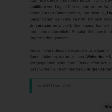
2024 markiert ein besonderes Jahr für alle
X
Jubiläum
von Logan! Seit seinem ersten Auftr
einem kurzen Cameo zeigte, und dann in
„Th
Kampf gegen den Hulk bestritt, hat sich Wol
Universums
entwickelt. Sein raues, komprom
und seine unsterbliche Popularität haben ihn
Superhelden gemacht.
Marvel feiert dieses besondere Jubiläum mi
Sammelbänden, darunter auch
„Wolverine – N
Vergangenheit beleuchtet. Fans dürfen sich al
Geschichten rund um den
berüchtigten Mutan
*= Affiliate-Link
Co