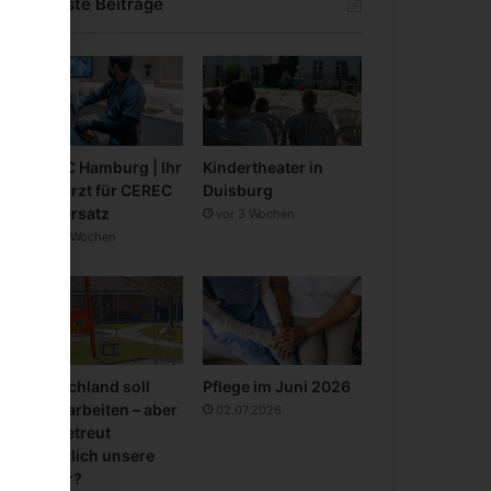
Neueste Beiträge
CEREC Hamburg | Ihr
Kindertheater in
Zahnarzt für CEREC
Duisburg
Zahnersatz
vor 3 Wochen
vor 3 Wochen
Deutschland soll
Pflege im Juni 2026
mehr arbeiten – aber
02.07.2026
wer betreut
eigentlich unsere
Kinder?