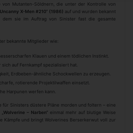
 von Mutanten-Söldnern, die unter der Kontrolle von
„Uncanny X-Men #210“ (1986)
auf und wurden bekannt
i dem sie im Auftrag von Sinister fast die gesamte
ter bekannte Mitglieder wie:
messerscharfen Klauen und einem tödlichen Instinkt.
 sich auf Fernkampf spezialisiert hat.
igkeit, Erdbeben-ähnliche Schockwellen zu erzeugen.
charfe, rotierende Projektilwaffen einsetzt.
sche Harpunen werfen kann.
ie für Sinisters düstere Pläne morden und foltern – eine
n
„Wolverine – Narben“
einmal mehr auf blutige Weise
erte Kämpfe und bringt Wolverines Berserkerwut voll zur