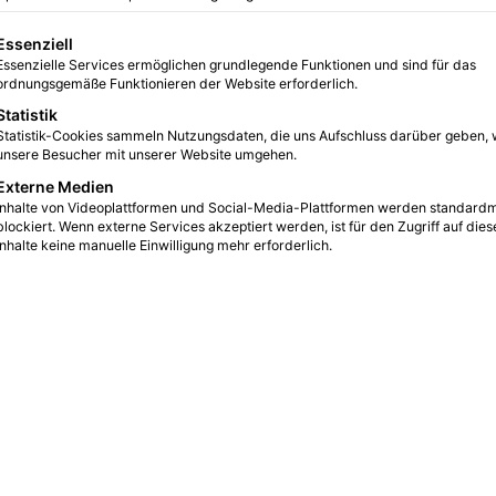
 Vergangenheit
gt eine Liste der Service-Gruppen, für die eine Einwilligung erteilt we
Essenziell
Essenzielle Services ermöglichen grundlegende Funktionen und sind für das
0
6
3 Minuten gelesen
ordnungsgemäße Funktionieren der Website erforderlich.
Statistik
Statistik-Cookies sammeln Nutzungsdaten, die uns Aufschluss darüber geben, 
unsere Besucher mit unserer Website umgehen.
Externe Medien
Inhalte von Videoplattformen und Social-Media-Plattformen werden standard
blockiert. Wenn externe Services akzeptiert werden, ist für den Zugriff auf dies
Inhalte keine manuelle Einwilligung mehr erforderlich.