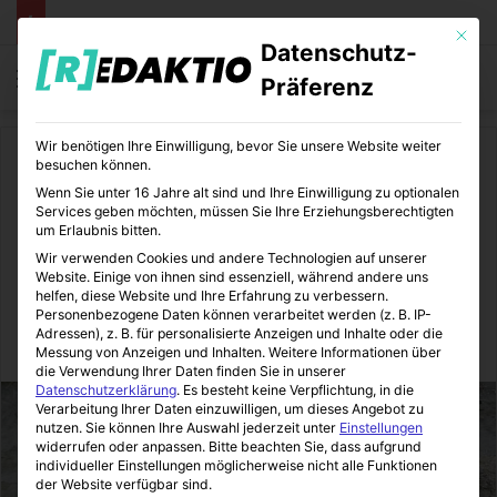
Mit die
Datenschutz-
Menü
S
Präferenz
Wir benötigen Ihre Einwilligung, bevor Sie unsere Website weiter
Start
/
Daheim
besuchen können.
Wenn Sie unter 16 Jahre alt sind und Ihre Einwilligung zu optionalen
Daheim
Services geben möchten, müssen Sie Ihre Erziehungsberechtigten
um Erlaubnis bitten.
Immer mehr Haushalte
Wir verwenden Cookies und andere Technologien auf unserer
Website. Einige von ihnen sind essenziell, während andere uns
greifen zu Alarmanlagen
helfen, diese Website und Ihre Erfahrung zu verbessern.
Personenbezogene Daten können verarbeitet werden (z. B. IP-
Adressen), z. B. für personalisierte Anzeigen und Inhalte oder die
Immo-Makler-Blog
25.10.2016
0
4
2 Minuten gelesen
Messung von Anzeigen und Inhalten.
Weitere Informationen über
die Verwendung Ihrer Daten finden Sie in unserer
Datenschutzerklärung
.
Es besteht keine Verpflichtung, in die
Verarbeitung Ihrer Daten einzuwilligen, um dieses Angebot zu
nutzen.
Sie können Ihre Auswahl jederzeit unter
Einstellungen
widerrufen oder anpassen.
Bitte beachten Sie, dass aufgrund
individueller Einstellungen möglicherweise nicht alle Funktionen
der Website verfügbar sind.