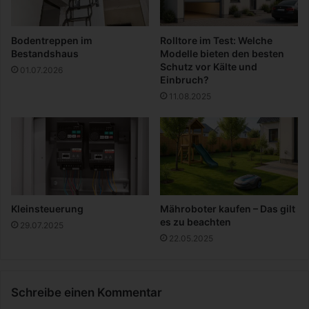
e
a
A
l
n
t
Bodentreppen im
Rolltore im Test: Welche
t
w
Bestandshaus
Modelle bieten den besten
w
e
Schutz vor Kälte und
01.07.2026
o
r
Einbruch?
r
d
11.08.2025
t
e
!
?
Kleinsteuerung
Mähroboter kaufen – Das gilt
es zu beachten
29.07.2025
22.05.2025
Schreibe einen Kommentar