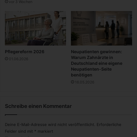
vor 3 Wochen
e
n
n
F
u
n
d
d
e
s
Pflegereform 2026
Neupatienten gewinnen:
J
Warum Zahnärzte in
01.06.2026
a
Deutschland eine eigene
h
Neupatienten-Seite
benötigen
r
e
16.05.2026
s
a
u
Schreibe einen Kommentar
f
d
e
Deine E-Mail-Adresse wird nicht veröffentlicht.
Erforderliche
r
Felder sind mit
*
markiert
S