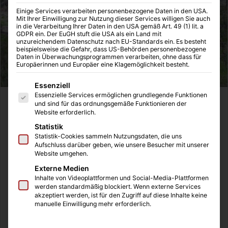
Einige Services verarbeiten personenbezogene Daten in den USA.
Mit Ihrer Einwilligung zur Nutzung dieser Services willigen Sie auch
in die Verarbeitung Ihrer Daten in den USA gemäß Art. 49 (1) lit. a
GDPR ein. Der EuGH stuft die USA als ein Land mit
unzureichendem Datenschutz nach EU-Standards ein. Es besteht
beispielsweise die Gefahr, dass US-Behörden personenbezogene
Daten in Überwachungsprogrammen verarbeiten, ohne dass für
Europäerinnen und Europäer eine Klagemöglichkeit besteht.
Es folgt eine Liste der Service-Gruppen, für die eine Einwilligung
Essenziell
Essenzielle Services ermöglichen grundlegende Funktionen
In seinen jungen Jahren hat man es noch leicht. Der lange
und sind für das ordnungsgemäße Funktionieren der
Website erforderlich.
Weg zum Supermarkt gelingt in Windeseile, Wochenende
Statistik
für Wochenende bleibt man bis in die frühen
Statistik-Cookies sammeln Nutzungsdaten, die uns
Morgenstunden wach und genießt das Leben. Und weil
Aufschluss darüber geben, wie unsere Besucher mit unserer
das alles noch nicht ausreicht, fährt man Tag für Tag zum
Website umgehen.
Fitness-Studio, um sich noch richtig auszupowern.
Externe Medien
Inhalte von Videoplattformen und Social-Media-Plattformen
werden standardmäßig blockiert. Wenn externe Services
Eher humorvoll sprechen viele junge Leute schon jetzt
akzeptiert werden, ist für den Zugriff auf diese Inhalte keine
manuelle Einwilligung mehr erforderlich.
davon, dass sie alt werden. Da mag man nicht mehr so oft
feiern gehen und die motivierten Erstsemester in der