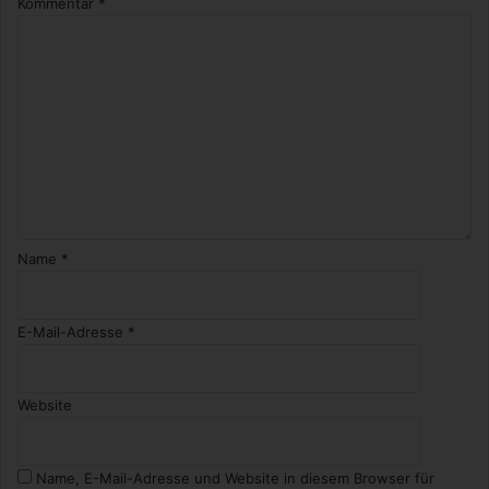
Kommentar
*
P
I
E
L
Name
*
E-Mail-Adresse
*
Website
Name, E-Mail-Adresse und Website in diesem Browser für