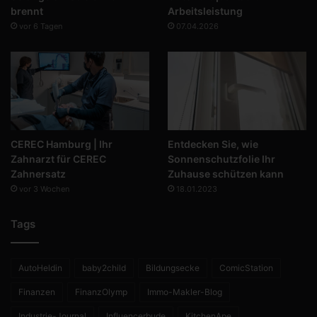
brennt
Arbeitsleistung
vor 6 Tagen
07.04.2026
CEREC Hamburg | Ihr
Entdecken Sie, wie
Zahnarzt für CEREC
Sonnenschutzfolie Ihr
Zahnersatz
Zuhause schützen kann
vor 3 Wochen
18.01.2023
Tags
AutoHeldin
baby2child
Bildungsecke
ComicStation
Finanzen
FinanzOlymp
Immo-Makler-Blog
Industrie-Journal
Influencerbude
KitchenApe