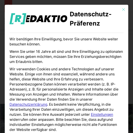
Mit die
Datenschutz-
Menü
S
Präferenz
Wir benötigen Ihre Einwilligung, bevor Sie unsere Website weiter
Start
/
Medizin
/
Gesundheit
besuchen können.
Wenn Sie unter 16 Jahre alt sind und Ihre Einwilligung zu optionalen
Gesundheit
Medizin
Services geben möchten, müssen Sie Ihre Erziehungsberechtigten
um Erlaubnis bitten.
Was passiert, wenn ich alt
Wir verwenden Cookies und andere Technologien auf unserer
Website. Einige von ihnen sind essenziell, während andere uns
werde?
helfen, diese Website und Ihre Erfahrung zu verbessern.
Personenbezogene Daten können verarbeitet werden (z. B. IP-
Adressen), z. B. für personalisierte Anzeigen und Inhalte oder die
Messung von Anzeigen und Inhalten.
Weitere Informationen über
MediTipps
25.10.2016
0
4
1 Minute Lesezeit
die Verwendung Ihrer Daten finden Sie in unserer
Datenschutzerklärung
.
Es besteht keine Verpflichtung, in die
Verarbeitung Ihrer Daten einzuwilligen, um dieses Angebot zu
nutzen.
Sie können Ihre Auswahl jederzeit unter
Einstellungen
widerrufen oder anpassen.
Bitte beachten Sie, dass aufgrund
individueller Einstellungen möglicherweise nicht alle Funktionen
der Website verfügbar sind.