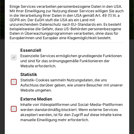
Einige Services verarbeiten personenbezogene Daten in den USA.
Mit Ihrer Einwilligung zur Nutzung dieser Services willigen Sie auch
in die Verarbeitung Ihrer Daten in den USA gemäß Art. 49 (1) lit. a
GDPR ein. Der EuGH stuft die USA als ein Land mit
unzureichendem Datenschutz nach EU-Standards ein. Es besteht
beispielsweise die Gefahr, dass US-Behörden personenbezogene
Daten in Überwachungsprogrammen verarbeiten, ohne dass für
Europäerinnen und Europäer eine Klagemöglichkeit besteht.
Es folgt eine Liste der Service-Gruppen, für die eine Einwilligung
Garten, Terrasse oder Balkon sollen im Sommer zu einer
Essenziell
Essenzielle Services ermöglichen grundlegende Funktionen
gemütlichen Wohlwühloase werden. Das muss nicht
und sind für das ordnungsgemäße Funktionieren der
unbedingt immer ein teures Vergnügen sein. Wir zeigen
Website erforderlich.
Ihnen hier mehrere Möglichkeiten, aus Dingen schicke
Statistik
Gartenmöbel zu bauen, die man zuhause rumliegen hat
Statistik-Cookies sammeln Nutzungsdaten, die uns
Aufschluss darüber geben, wie unsere Besucher mit unserer
oder günstig im Baumarkt bekommt. Alle Ideen hier sind
Website umgehen.
mit wenig Aufwand verbunden aber sind einzigartig,
Externe Medien
persönlich und hinterlassen einen bleibenden Eindruck.
Inhalte von Videoplattformen und Social-Media-Plattformen
werden standardmäßig blockiert. Wenn externe Services
akzeptiert werden, ist für den Zugriff auf diese Inhalte keine
Inhaltsverzeichnis
manuelle Einwilligung mehr erforderlich.
Die Steinbank