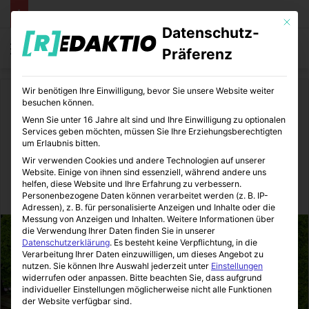
Mit die
Datenschutz-
Menü
S
Präferenz
Wir benötigen Ihre Einwilligung, bevor Sie unsere Website weiter
Start
/
Daheim
besuchen können.
Wenn Sie unter 16 Jahre alt sind und Ihre Einwilligung zu optionalen
Daheim
Gartengestaltung
Services geben möchten, müssen Sie Ihre Erziehungsberechtigten
um Erlaubnis bitten.
Individuelle Gartenmöbel DIY
Wir verwenden Cookies und andere Technologien auf unserer
Website. Einige von ihnen sind essenziell, während andere uns
helfen, diese Website und Ihre Erfahrung zu verbessern.
Immo-Makler-Blog
19.07.2018
3
7
1 Minute Lesezeit
Personenbezogene Daten können verarbeitet werden (z. B. IP-
Adressen), z. B. für personalisierte Anzeigen und Inhalte oder die
Messung von Anzeigen und Inhalten.
Weitere Informationen über
die Verwendung Ihrer Daten finden Sie in unserer
Datenschutzerklärung
.
Es besteht keine Verpflichtung, in die
Verarbeitung Ihrer Daten einzuwilligen, um dieses Angebot zu
nutzen.
Sie können Ihre Auswahl jederzeit unter
Einstellungen
widerrufen oder anpassen.
Bitte beachten Sie, dass aufgrund
individueller Einstellungen möglicherweise nicht alle Funktionen
der Website verfügbar sind.