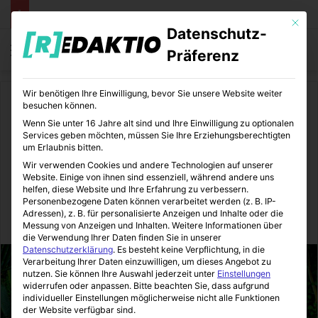
Mit die
Datenschutz-
Menü
S
Präferenz
Wir benötigen Ihre Einwilligung, bevor Sie unsere Website weiter
Start
/
Reisen
/
Gadgets
besuchen können.
Wenn Sie unter 16 Jahre alt sind und Ihre Einwilligung zu optionalen
Gadgets
Services geben möchten, müssen Sie Ihre Erziehungsberechtigten
um Erlaubnis bitten.
Insektenschutz auf
Wir verwenden Cookies und andere Technologien auf unserer
Website. Einige von ihnen sind essenziell, während andere uns
Fernreisen
helfen, diese Website und Ihre Erfahrung zu verbessern.
Personenbezogene Daten können verarbeitet werden (z. B. IP-
Adressen), z. B. für personalisierte Anzeigen und Inhalte oder die
Redaktio
20.07.2018
1
6
1 Minute Lesezeit
Messung von Anzeigen und Inhalten.
Weitere Informationen über
die Verwendung Ihrer Daten finden Sie in unserer
Datenschutzerklärung
.
Es besteht keine Verpflichtung, in die
Verarbeitung Ihrer Daten einzuwilligen, um dieses Angebot zu
nutzen.
Sie können Ihre Auswahl jederzeit unter
Einstellungen
widerrufen oder anpassen.
Bitte beachten Sie, dass aufgrund
individueller Einstellungen möglicherweise nicht alle Funktionen
der Website verfügbar sind.