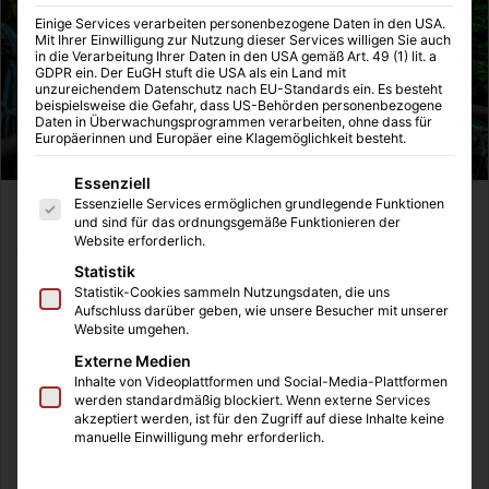
Einige Services verarbeiten personenbezogene Daten in den USA.
Mit Ihrer Einwilligung zur Nutzung dieser Services willigen Sie auch
in die Verarbeitung Ihrer Daten in den USA gemäß Art. 49 (1) lit. a
GDPR ein. Der EuGH stuft die USA als ein Land mit
unzureichendem Datenschutz nach EU-Standards ein. Es besteht
beispielsweise die Gefahr, dass US-Behörden personenbezogene
Daten in Überwachungsprogrammen verarbeiten, ohne dass für
Europäerinnen und Europäer eine Klagemöglichkeit besteht.
Es folgt eine Liste der Service-Gruppen, für die eine Einwilligung
Essenziell
Essenzielle Services ermöglichen grundlegende Funktionen
In weit entfernten Ländern können Mücken nicht nur
und sind für das ordnungsgemäße Funktionieren der
Website erforderlich.
juckende Stiche verursachen, sie übertragen auch
gefährliche Krankheiten. Nicht nur gegen Mücken helfen
Statistik
Statistik-Cookies sammeln Nutzungsdaten, die uns
euch diese Tipps, auch Zecken und andere Insekten
Aufschluss darüber geben, wie unsere Besucher mit unserer
können euch gefährlich werden. Macht euch am besten
Website umgehen.
vorab eine Checkliste, an was ihr diesbezüglich alles
Externe Medien
denken müsst.
Inhalte von Videoplattformen und Social-Media-Plattformen
werden standardmäßig blockiert. Wenn externe Services
akzeptiert werden, ist für den Zugriff auf diese Inhalte keine
Tipps:
manuelle Einwilligung mehr erforderlich.