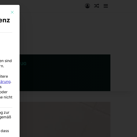
Anmelden
Zufälliger Artike
Sidebar
Mit diesem Button wird der Dialog geschlossen. Seine Funktionalität ist i
enz
en sind
SPIELZEUG
rn.
itere
lärung
.
s
oder
se nicht
ng zur
A gemäß
 dass