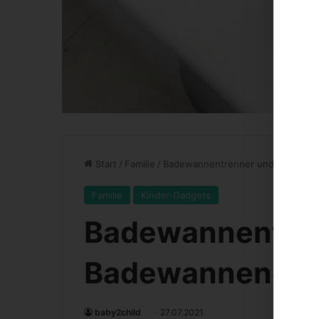
Start
/
Familie
/
Badewannentrenner und Badewa
Familie
Kinder-Gadgets
Badewannentre
Badewannend
baby2child
27.07.2021