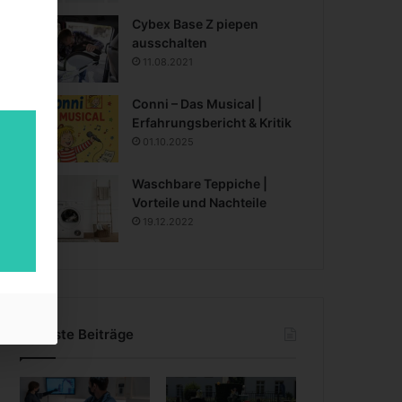
Cybex Base Z piepen
ausschalten
11.08.2021
Conni – Das Musical |
Erfahrungsbericht & Kritik
01.10.2025
Waschbare Teppiche |
Vorteile und Nachteile
19.12.2022
Neueste Beiträge