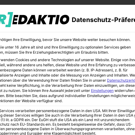
Datenschutz-Präfer
nötigen Ihre Einwilligung, bevor Sie unsere Website weiter besuchen können.
e unter 16 Jahre alt sind und Ihre Einwilligung zu optionalen Services geben
n, müssen Sie Ihre Erziehungsberechtigten um Erlaubnis bitten.
rwenden Cookies und andere Technologien auf unserer Website. Einige von ihn
MILIEN-RATGEBER
FAMILIENURLAUB
KINDER-GADGETS
iell, während andere uns helfen, diese Website und Ihre Erfahrung zu verbesse
enbezogene Daten können verarbeitet werden (z. B. IP-Adressen), z. B. für
alisierte Anzeigen und Inhalte oder die Messung von Anzeigen und Inhalten.
We
ationen über die Verwendung Ihrer Daten finden Sie in unserer
Datenschutzerk
eht keine Verpflichtung, in die Verarbeitung Ihrer Daten einzuwilligen, um diese
t zu nutzen.
Sie können Ihre Auswahl jederzeit unter
Einstellungen
widerrufen 
en.
Bitte beachten Sie, dass aufgrund individueller Einstellungen möglicherwei
unktionen der Website verfügbar sind.
 Services verarbeiten personenbezogene Daten in den USA. Mit Ihrer Einwilligu
g dieser Services willigen Sie auch in die Verarbeitung Ihrer Daten in den US
 (1) lit. a GDPR ein. Der EuGH stuft die USA als ein Land mit unzureichendem
chutz nach EU-Standards ein. Es besteht beispielsweise die Gefahr, dass US-
en personenbezogene Daten in Überwachungsprogrammen verarbeiten, ohne
ropäerinnen und Europäer eine Klagemöglichkeit besteht.