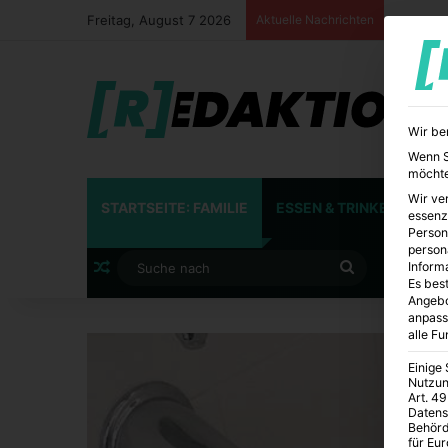
Freitag, August 7 2026
Aktuelle Nachrichten
Wir be
Wenn Si
möchte
Wir ve
STARTSEITE: FAMILIE
ESSEN & TRINKEN
FA
essenz
Person
person
Zufälliger Artikel
Suche
Inform
Es best
Angebo
nach
anpass
alle F
Einige
Nutzun
Art. 49
Datens
Behörd
für Eu