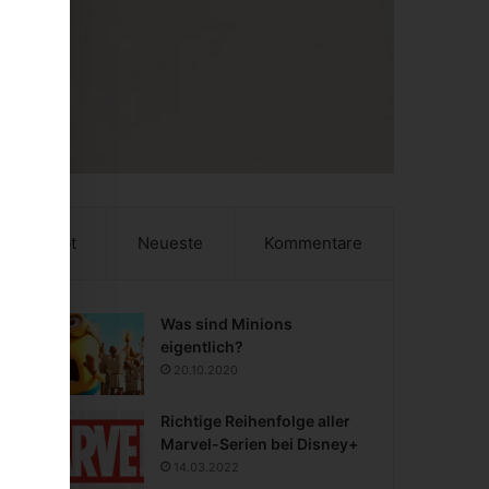
Beliebt
Neueste
Kommentare
Was sind Minions
eigentlich?
20.10.2020
Richtige Reihenfolge aller
Marvel-Serien bei Disney+
14.03.2022