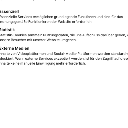
gt eine Liste der Service-Gruppen, für die eine Einwilligung erteilt we
Essenziell
Essenzielle Services ermöglichen grundlegende Funktionen und sind für das
ordnungsgemäße Funktionieren der Website erforderlich.
Statistik
Statistik-Cookies sammeln Nutzungsdaten, die uns Aufschluss darüber geben, 
unsere Besucher mit unserer Website umgehen.
Externe Medien
Inhalte von Videoplattformen und Social-Media-Plattformen werden standard
blockiert. Wenn externe Services akzeptiert werden, ist für den Zugriff auf dies
Inhalte keine manuelle Einwilligung mehr erforderlich.