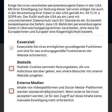
Einige Services verarbeiten personenbezogene Daten in den USA.
Mit Ihrer Einwilligung zur Nutzung dieser Services willigen Sie auch
in die Verarbeitung Ihrer Daten in den USA gemäß Art. 49 (1) lit. a
GDPR ein. Der EuGH stuft die USA als ein Land mit
unzureichendem Datenschutz nach EU-Standards ein. Es besteht
beispielsweise die Gefahr, dass US-Behörden personenbezogene
Daten in Überwachungsprogrammen verarbeiten, ohne dass für
Europäerinnen und Europäer eine Klagemöglichkeit besteht.
Es folgt eine Liste der Service-Gruppen, für die eine Einwilligung
Essenziell
Essenzielle Services ermöglichen grundlegende Funktionen
und sind für das ordnungsgemäße Funktionieren der
Start
/
Familie
Website erforderlich.
Statistik
Familie
Kinder-Gadgets
Statistik-Cookies sammeln Nutzungsdaten, die uns
Aufschluss darüber geben, wie unsere Besucher mit unserer
Calm | Der Selbsttest mit
Website umgehen.
Externe Medien
Kind
Inhalte von Videoplattformen und Social-Media-Plattformen
werden standardmäßig blockiert. Wenn externe Services
akzeptiert werden, ist für den Zugriff auf diese Inhalte keine
baby2child
10.11.2021
0
14
3 Minuten gelesen
manuelle Einwilligung mehr erforderlich.