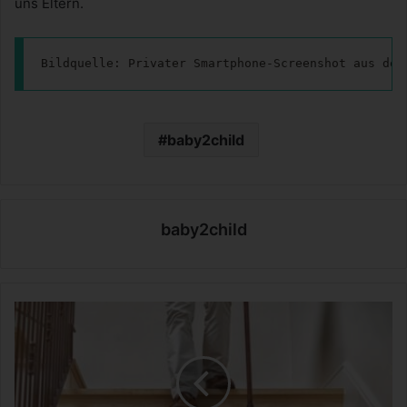
uns Eltern.
Bildquelle: Privater Smartphone-Screenshot aus der
baby2child
baby2child
T
r
e
p
p
e