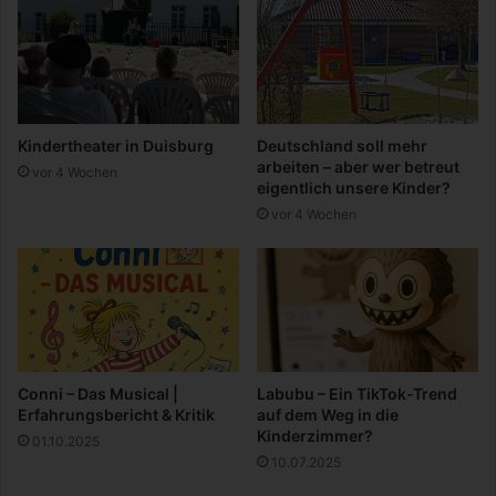
l
r
i
t
e
i
n
n
h
u
ä
n
Kindertheater in Duisburg
Deutschland soll mehr
u
s
arbeiten – aber wer betreut
vor 4 Wochen
s
e
eigentlich unsere Kinder?
e
r
vor 4 Wochen
r
e
m
K
ö
r
p
e
r
Conni – Das Musical |
Labubu – Ein TikTok-Trend
?
Erfahrungsbericht & Kritik
auf dem Weg in die
Kinderzimmer?
01.10.2025
10.07.2025