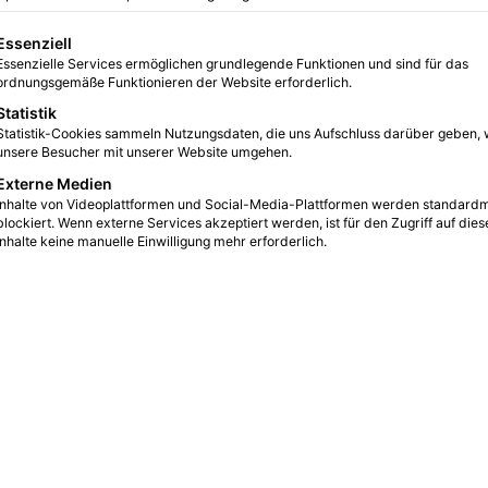
gt eine Liste der Service-Gruppen, für die eine Einwilligung erteilt we
Essenziell
Essenzielle Services ermöglichen grundlegende Funktionen und sind für das
ordnungsgemäße Funktionieren der Website erforderlich.
Statistik
Statistik-Cookies sammeln Nutzungsdaten, die uns Aufschluss darüber geben, 
unsere Besucher mit unserer Website umgehen.
Externe Medien
Inhalte von Videoplattformen und Social-Media-Plattformen werden standard
blockiert. Wenn externe Services akzeptiert werden, ist für den Zugriff auf dies
Inhalte keine manuelle Einwilligung mehr erforderlich.