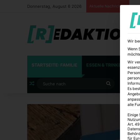
Donnerstag, August 6 2026
Aktuelle Nachrichten
Wir be
Wenn Si
möchte
Wir ve
STARTSEITE: FAMILIE
ESSEN & TRINKEN
FA
essenz
Person
person
Zufälliger Artikel
Suche
Inform
Es best
Angebo
nach
anpass
alle F
Einige
Nutzun
Art. 49
Datens
Behörd
für Eu