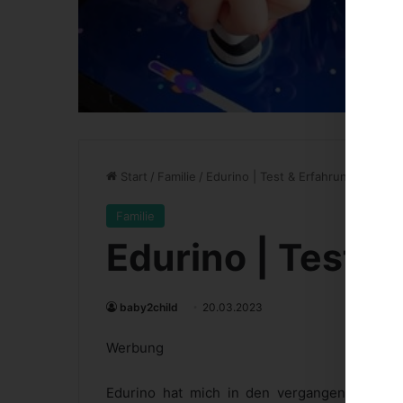
Start
/
Familie
/
Edurino | Test & Erfahrungen
Familie
Edurino | Test 
baby2child
20.03.2023
Werbung
Edurino hat mich in den vergangenen Woche