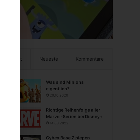
Beliebt
Neueste
Kommentare
Was sind Minions
eigentlich?
20.10.2020
Richtige Reihenfolge aller
Marvel-Serien bei Disney+
14.03.2022
Cybex Base Z piepen