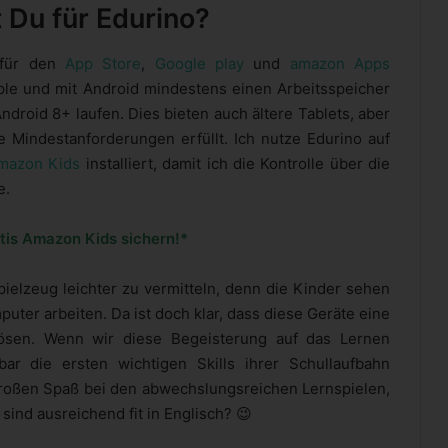
 Du für Edurino?
 für den
App Store
,
Google play
und
amazon Apps
ple und mit Android mindestens einen Arbeitsspeicher
droid 8+ laufen. Dies bieten auch ältere Tablets, aber
 Mindestanforderungen erfüllt. Ich nutze Edurino auf
mazon Kids
installiert, damit ich die Kontrolle über die
e.
tis Amazon Kids sichern!*
pielzeug leichter zu vermitteln, denn die Kinder sehen
ter arbeiten. Da ist doch klar, dass diese Geräte eine
lösen. Wenn wir diese Begeisterung auf das Lernen
r die ersten wichtigen Skills ihrer Schullaufbahn
 großen Spaß bei den abwechslungsreichen Lernspielen,
ind ausreichend fit in Englisch? 😉