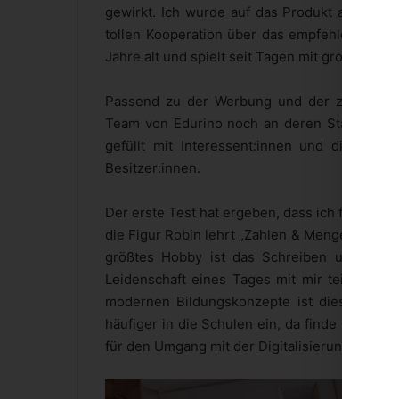
gewirkt. Ich wurde auf das Produkt aufmerk
tollen Kooperation über das empfehlenswerte
Jahre alt und spielt seit Tagen mit großer Beg
Passend zu der Werbung und der zu dem Zei
Team von Edurino noch an deren Stand auf de
gefüllt mit Interessent:innen und die ein 
Besitzer:innen.
Der erste Test hat ergeben, dass ich für mein
die Figur Robin lehrt „Zahlen & Mengen“ und d
größtes Hobby ist das Schreiben und ich 
Leidenschaft eines Tages mit mir teilen würd
modernen Bildungskonzepte ist diese Art de
häufiger in die Schulen ein, da finde ich di
für den Umgang mit der Digitalisierung früh zu