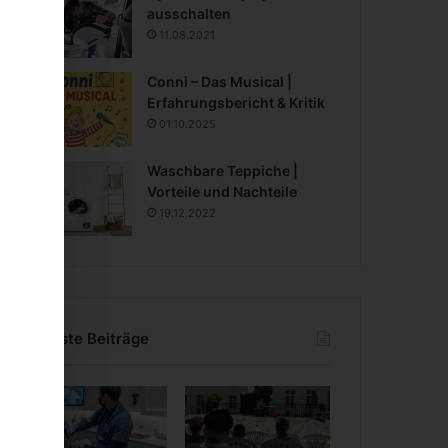
ausschalten
11.08.2021
Conni – Das Musical |
Erfahrungsbericht & Kritik
01.10.2025
Waschbare Teppiche |
Vorteile und Nachteile
19.12.2022
Neueste Beiträge