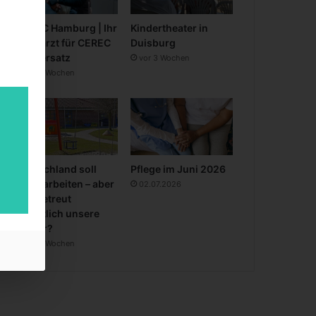
CEREC Hamburg | Ihr
Kindertheater in
Zahnarzt für CEREC
Duisburg
Zahnersatz
vor 3 Wochen
vor 3 Wochen
Deutschland soll
Pflege im Juni 2026
mehr arbeiten – aber
02.07.2026
wer betreut
eigentlich unsere
Kinder?
vor 4 Wochen