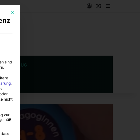
Anmelden
Zufälliger Artike
Sidebar
Mit diesem Button wird der Dialog geschlossen. Seine Funktionalität ist i
enz
en sind
SPIELZEUG
rn.
itere
lärung
.
s
oder
se nicht
ng zur
A gemäß
 dass