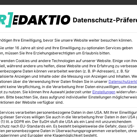
Datenschutz-Präfer
nötigen Ihre Einwilligung, bevor Sie unsere Website weiter besuchen können.
e unter 16 Jahre alt sind und Ihre Einwilligung zu optionalen Services geben
n, müssen Sie Ihre Erziehungsberechtigten um Erlaubnis bitten.
rwenden Cookies und andere Technologien auf unserer Website. Einige von ihn
MILIEN-RATGEBER
FAMILIENURLAUB
KINDER-GADGETS
iell, während andere uns helfen, diese Website und Ihre Erfahrung zu verbesse
enbezogene Daten können verarbeitet werden (z. B. IP-Adressen), z. B. für
alisierte Anzeigen und Inhalte oder die Messung von Anzeigen und Inhalten.
We
ationen über die Verwendung Ihrer Daten finden Sie in unserer
Datenschutzerk
eht keine Verpflichtung, in die Verarbeitung Ihrer Daten einzuwilligen, um diese
t zu nutzen.
Sie können Ihre Auswahl jederzeit unter
Einstellungen
widerrufen 
en.
Bitte beachten Sie, dass aufgrund individueller Einstellungen möglicherwei
unktionen der Website verfügbar sind.
 Services verarbeiten personenbezogene Daten in den USA. Mit Ihrer Einwilligu
g dieser Services willigen Sie auch in die Verarbeitung Ihrer Daten in den US
 (1) lit. a GDPR ein. Der EuGH stuft die USA als ein Land mit unzureichendem
chutz nach EU-Standards ein. Es besteht beispielsweise die Gefahr, dass US-
en personenbezogene Daten in Überwachungsprogrammen verarbeiten, ohne
ropäerinnen und Europäer eine Klagemöglichkeit besteht.