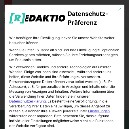
Mit die
Datenschutz-
Menü
S
Präferenz
Wir benötigen Ihre Einwilligung, bevor Sie unsere Website weiter
Start
/
Finanzen
besuchen können.
Wenn Sie unter 16 Jahre alt sind und Ihre Einwilligung zu optionalen
Finanzen
Services geben möchten, müssen Sie Ihre Erziehungsberechtigten
um Erlaubnis bitten.
Alles was Sie zur
Wir verwenden Cookies und andere Technologien auf unserer
Website. Einige von ihnen sind essenziell, während andere uns
Energiepauschale wissen
helfen, diese Website und Ihre Erfahrung zu verbessern.
Personenbezogene Daten können verarbeitet werden (z. B. IP-
müssen!
Adressen), z. B. für personalisierte Anzeigen und Inhalte oder die
Messung von Anzeigen und Inhalten.
Weitere Informationen über
die Verwendung Ihrer Daten finden Sie in unserer
FinanzOlymp
11.10.2022
0
8
3 Minuten gelesen
Datenschutzerklärung
.
Es besteht keine Verpflichtung, in die
Verarbeitung Ihrer Daten einzuwilligen, um dieses Angebot zu
nutzen.
Sie können Ihre Auswahl jederzeit unter
Einstellungen
widerrufen oder anpassen.
Bitte beachten Sie, dass aufgrund
individueller Einstellungen möglicherweise nicht alle Funktionen
der Website verfügbar sind.