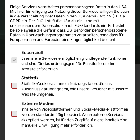
Einige Services verarbeiten personenbezogene Daten in den USA.
Mit Ihrer Einwilligung zur Nutzung dieser Services willigen Sie auch
in die Verarbeitung Ihrer Daten in den USA gemäß Art. 49 (1) lit. a
GDPR ein. Der EuGH stuft die USA als ein Land mit
unzureichendem Datenschutz nach EU-Standards ein. Es besteht
beispielsweise die Gefahr, dass US-Behörden personenbezogene
Daten in Überwachungsprogrammen verarbeiten, ohne dass für
Europäerinnen und Europäer eine Klagemöglichkeit besteht.
Es folgt eine Liste der Service-Gruppen, für die eine Einwilligung
Essenziell
Essenzielle Services ermöglichen grundlegende Funktionen
und sind für das ordnungsgemäße Funktionieren der
Website erforderlich.
(stand Oktober 2022)
Statistik
Statistik-Cookies sammeln Nutzungsdaten, die uns
Mit einer einmaligen Energiepreispauschale (EPP) von
Aufschluss darüber geben, wie unsere Besucher mit unserer
Website umgehen.
300 Euro brutto sollen erwerbstätigen Personen in
Externe Medien
Deutschland von den hohen Gas- und Stromkosten
Inhalte von Videoplattformen und Social-Media-Plattformen
entlastet werden. Im Gegensatz zum Corona-Bonus ist die
werden standardmäßig blockiert. Wenn externe Services
akzeptiert werden, ist für den Zugriff auf diese Inhalte keine
Energiepreispauschale nicht steuerfrei und das erhaltene
manuelle Einwilligung mehr erforderlich.
Geld, vom Arbeitgebenden muss versteuert werden. Im
nachfolgenden Beitrag beantworten wir Ihre steuerlichen