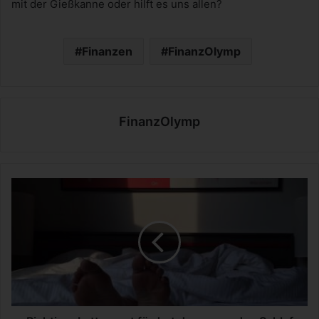
mit der Gießkanne oder hilft es uns allen?
Finanzen
FinanzOlymp
FinanzOlymp
R
i
c
h
t
i
g
e
r