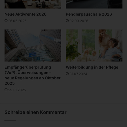
s
W
u
e
Neue Aktivrente 2026
Pendlerpauschale 2026
n
l
26.05.2026
02.03.2026
d
t
e
e
n
n
S
|
c
T
h
e
l
s
a
t
Empfängerüberprüfung
Weiterbildung in der Pflege
f
b
(VoP): Überweisungen –
31.07.2024
e
neue Regelungen ab Oktober
r
2025
i
29.10.2025
c
h
t
Schreibe einen Kommentar