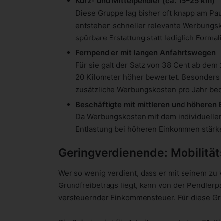
Kurz- und Mittelpendler (ca. 15–25 km)
Diese Gruppe lag bisher oft knapp am Pa
entstehen schneller relevante Werbungsko
spürbare Erstattung statt lediglich Formali
Fernpendler mit langen Anfahrtswegen
Für sie galt der Satz von 38 Cent ab dem 
20 Kilometer höher bewertet. Besonders
zusätzliche Werbungskosten pro Jahr be
Beschäftigte mit mittleren und höhere
Da Werbungskosten mit dem individuellen 
Entlastung bei höheren Einkommen stärker
Geringverdienende: Mobilitä
Wer so wenig verdient, dass er mit seinem z
Grundfreibetrags liegt, kann von der Pendlerpau
versteuernder Einkommensteuer. Für diese Grup