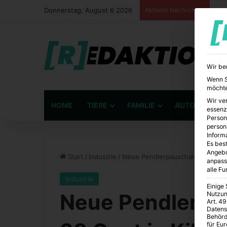
Donnerstag, August 6 2026
Aktuelle Nachrichten
Wir be
Wenn Si
möchte
Wir ve
HOME
TIERE
FAMILIE
AUTO
BÜ
essenz
Person
person
Inform
Es best
Angebo
Start
/
Industrie
/
Neue Pendlerpauschale ab 2026: 
anpass
alle F
Industrie
Einige
Neue Pendlerpa
Nutzun
Art. 49
Datens
Behörd
für Eu