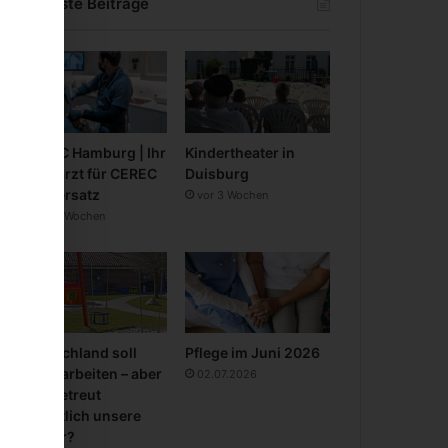
Neueste Beiträge
CEREC Hamburg | Ihr
Kindertheater in
Zahnarzt für CEREC
Duisburg
Zahnersatz
vor 3 Wochen
vor 3 Wochen
Deutschland soll
Pflege im Juni 2026
mehr arbeiten – aber
02.07.2026
wer betreut
eigentlich unsere
Kinder?