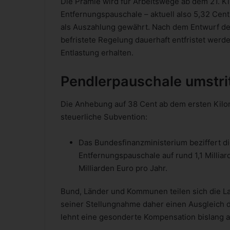
Die Prämie wird für Arbeitswege ab dem 21. Ki
Entfernungspauschale – aktuell also 5,32 Cent
als Auszahlung gewährt. Nach dem Entwurf de
befristete Regelung dauerhaft entfristet werd
Entlastung erhalten.
Pendlerpauschale umstri
Die Anhebung auf 38 Cent ab dem ersten Kilome
steuerliche Subvention:
Das Bundesfinanzministerium beziffert 
Entfernungspauschale auf rund 1,1 Millia
Milliarden Euro pro Jahr.
Bund, Länder und Kommunen teilen sich die La
seiner Stellungnahme daher einen Ausgleich d
lehnt eine gesonderte Kompensation bislang a