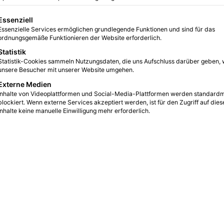
eter – was sich
gt eine Liste der Service-Gruppen, für die eine Einwilligung erteilt we
Essenziell
Essenzielle Services ermöglichen grundlegende Funktionen und sind für das
ordnungsgemäße Funktionieren der Website erforderlich.
Statistik
0
22
4 Minuten gelesen
Statistik-Cookies sammeln Nutzungsdaten, die uns Aufschluss darüber geben, 
unsere Besucher mit unserer Website umgehen.
Externe Medien
Inhalte von Videoplattformen und Social-Media-Plattformen werden standard
blockiert. Wenn externe Services akzeptiert werden, ist für den Zugriff auf dies
Inhalte keine manuelle Einwilligung mehr erforderlich.