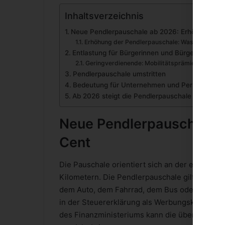
Inhaltsverzeichnis
Neue Pendlerpauschale ab 2026: Erhöhung auf
Erhöhung der Pendlerpauschale: Was Pendler j
Entlastung für Bürgerinnen und Bürger durch d
Geringverdienende: Mobilitätsprämie statt We
Pendlerpauschale umstritten
Bedeutung für Unternehmen und Personalpoliti
Ab 2026 steigt die Pendlerpauschale spürbar
Neue Pendlerpauschale a
Cent
Die Pauschale orientiert sich an der einfache
Kilometern. Die Pendlerpauschale gilt unabhän
dem Auto, dem Fahrrad, dem Bus oder der Bah
in der Steuererklärung als Werbungskosten s
des Finanzministeriums kann die überarbeitet