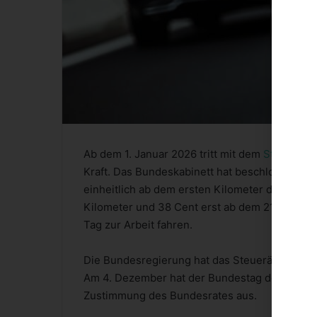
Ab dem 1. Januar 2026 tritt mit dem
Steueränd
Kraft. Das Bundeskabinett hat beschlossen, d
einheitlich ab dem ersten Kilometer der einfac
Kilometer und 38 Cent erst ab dem 21. Kilometer
Tag zur Arbeit fahren.
Die Bundesregierung hat das Steueränderung
Am 4. Dezember hat der Bundestag den Entwur
Zustimmung des Bundesrates aus.