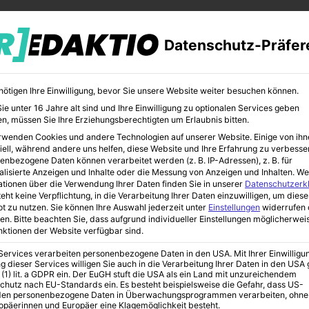
Datenschutz-Präfer
nötigen Ihre Einwilligung, bevor Sie unsere Website weiter besuchen können.
e unter 16 Jahre alt sind und Ihre Einwilligung zu optionalen Services geben
n, müssen Sie Ihre Erziehungsberechtigten um Erlaubnis bitten.
rwenden Cookies und andere Technologien auf unserer Website. Einige von ihn
CHER
BILDUNG
KUNST
iell, während andere uns helfen, diese Website und Ihre Erfahrung zu verbesse
enbezogene Daten können verarbeitet werden (z. B. IP-Adressen), z. B. für
alisierte Anzeigen und Inhalte oder die Messung von Anzeigen und Inhalten.
We
ationen über die Verwendung Ihrer Daten finden Sie in unserer
Datenschutzerk
eht keine Verpflichtung, in die Verarbeitung Ihrer Daten einzuwilligen, um diese
t zu nutzen.
Sie können Ihre Auswahl jederzeit unter
Einstellungen
widerrufen 
38 Cent je Kilometer – was sich wirklich ändert
en.
Bitte beachten Sie, dass aufgrund individueller Einstellungen möglicherwei
unktionen der Website verfügbar sind.
 Services verarbeiten personenbezogene Daten in den USA. Mit Ihrer Einwilligu
uschale ab 2026:
g dieser Services willigen Sie auch in die Verarbeitung Ihrer Daten in den US
 (1) lit. a GDPR ein. Der EuGH stuft die USA als ein Land mit unzureichendem
chutz nach EU-Standards ein. Es besteht beispielsweise die Gefahr, dass US-
en personenbezogene Daten in Überwachungsprogrammen verarbeiten, ohne
ropäerinnen und Europäer eine Klagemöglichkeit besteht.