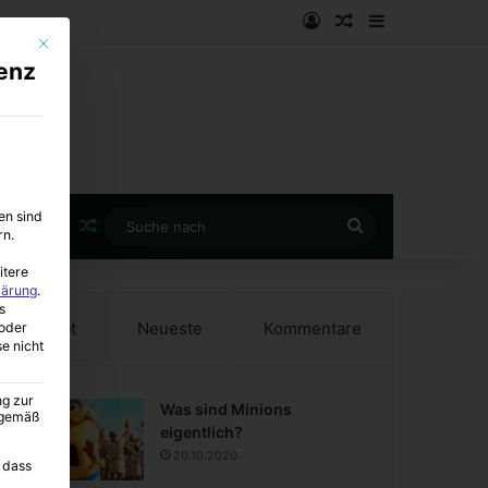
Anmelden
Zufälliger Artike
Sidebar
Mit diesem Button wird der Dialog geschlossen. Seine Funktionalität ist i
enz
en sind
Zufälliger Artikel
Suche
rn.
nach
itere
lärung
.
s
Beliebt
Neueste
Kommentare
oder
se nicht
ng zur
Was sind Minions
A gemäß
eigentlich?
20.10.2020
 dass