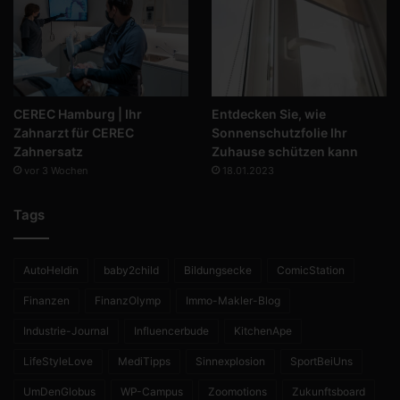
CEREC Hamburg | Ihr
Entdecken Sie, wie
Zahnarzt für CEREC
Sonnenschutzfolie Ihr
Zahnersatz
Zuhause schützen kann
vor 3 Wochen
18.01.2023
Tags
AutoHeldin
baby2child
Bildungsecke
ComicStation
Finanzen
FinanzOlymp
Immo-Makler-Blog
Industrie-Journal
Influencerbude
KitchenApe
LifeStyleLove
MediTipps
Sinnexplosion
SportBeiUns
UmDenGlobus
WP-Campus
Zoomotions
Zukunftsboard