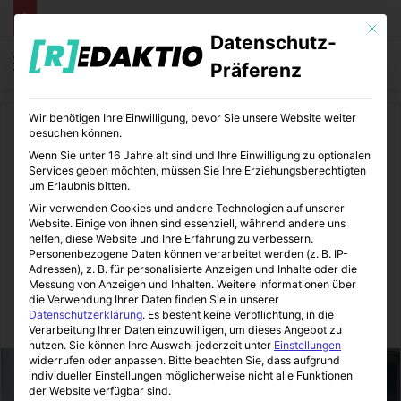
Mit die
Datenschutz-
Menü
S
Präferenz
Wir benötigen Ihre Einwilligung, bevor Sie unsere Website weiter
Start
/
Medizin
besuchen können.
Wenn Sie unter 16 Jahre alt sind und Ihre Einwilligung zu optionalen
Medizin
Pflege
Services geben möchten, müssen Sie Ihre Erziehungsberechtigten
um Erlaubnis bitten.
Pflegeversicherung,
Wir verwenden Cookies und andere Technologien auf unserer
Website. Einige von ihnen sind essenziell, während andere uns
Zukunftspakt Pflege &
helfen, diese Website und Ihre Erfahrung zu verbessern.
Personenbezogene Daten können verarbeitet werden (z. B. IP-
Adressen), z. B. für personalisierte Anzeigen und Inhalte oder die
Pflegekompetenzgesetz
Messung von Anzeigen und Inhalten.
Weitere Informationen über
die Verwendung Ihrer Daten finden Sie in unserer
Datenschutzerklärung
.
Es besteht keine Verpflichtung, in die
MediTipps
28.12.2025
0
3
4 Minuten gelesen
Verarbeitung Ihrer Daten einzuwilligen, um dieses Angebot zu
nutzen.
Sie können Ihre Auswahl jederzeit unter
Einstellungen
widerrufen oder anpassen.
Bitte beachten Sie, dass aufgrund
individueller Einstellungen möglicherweise nicht alle Funktionen
der Website verfügbar sind.