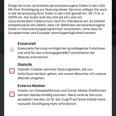
Einige Services verarbeiten personenbezogene Daten in den USA.
Mit Ihrer Einwilligung zur Nutzung dieser Services willigen Sie auch
in die Verarbeitung Ihrer Daten in den USA gemäß Art. 49 (1) lit. a
GDPR ein. Der EuGH stuft die USA als ein Land mit
unzureichendem Datenschutz nach EU-Standards ein. Es besteht
beispielsweise die Gefahr, dass US-Behörden personenbezogene
Daten in Überwachungsprogrammen verarbeiten, ohne dass für
Europäerinnen und Europäer eine Klagemöglichkeit besteht.
Es folgt eine Liste der Service-Gruppen, für die eine Einwilligung
Essenziell
Essenzielle Services ermöglichen grundlegende Funktionen
und sind für das ordnungsgemäße Funktionieren der
Website erforderlich.
Statistik
Inhaltsverzeichnis
Statistik-Cookies sammeln Nutzungsdaten, die uns
Aufschluss darüber geben, wie unsere Besucher mit unserer
Reformdruck zum Jahreswechsel: Positionen des bad
Website umgehen.
e.V.
Pressemeldung 031-2025: Pflegeversicherung braucht
Externe Medien
Inhalte von Videoplattformen und Social-Media-Plattformen
eine grundlegende Reform
werden standardmäßig blockiert. Wenn externe Services
Stark verhandeln, fair bezahlen:
akzeptiert werden, ist für den Zugriff auf diese Inhalte keine
Vergütungsverhandlungen in der außerklinischen
manuelle Einwilligung mehr erforderlich.
ambulanten Intensivpflege, 04.03.2026
Pressemeldung 032-2025: Zukunftspakt Pflege, zu