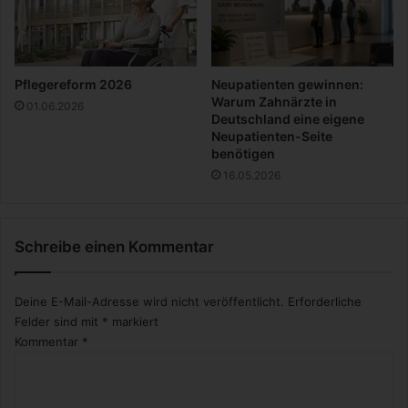
e
l
t
z
e
e
r
i
–
t
Pflegereform 2026
Neupatienten gewinnen:
w
i
Warum Zahnärzte in
01.06.2026
a
n
Deutschland eine eigene
s
Neupatienten-Seite
d
benötigen
s
e
i
r
16.05.2026
c
P
h
f
w
l
Schreibe einen Kommentar
i
e
r
g
k
e
Deine E-Mail-Adresse wird nicht veröffentlicht.
Erforderliche
l
Felder sind mit
*
markiert
i
Kommentar
*
c
h
ä
n