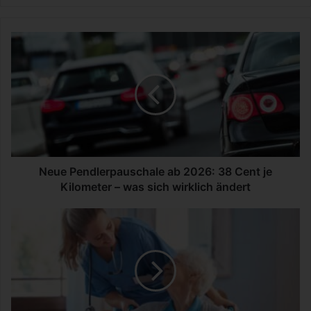
N
e
u
e
P
e
n
d
l
e
Neue Pendlerpauschale ab 2026: 38 Cent je
r
Kilometer – was sich wirklich ändert
p
a
V
u
e
s
r
c
s
h
o
a
r
l
g