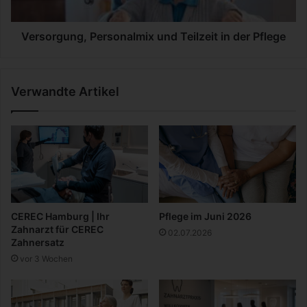
e
u
a
n
b
g
Versorgung, Personalmix und Teilzeit in der Pflege
2
,
0
P
2
e
Verwandte Artikel
6
r
:
s
3
o
8
n
C
a
e
l
n
m
t
i
j
x
CEREC Hamburg | Ihr
Pflege im Juni 2026
e
u
Zahnarzt für CEREC
02.07.2026
K
n
Zahnersatz
i
d
vor 3 Wochen
l
T
o
e
m
i