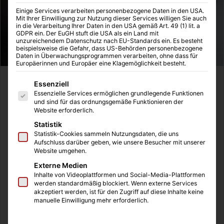
Einige Services verarbeiten personenbezogene Daten in den USA.
Mit Ihrer Einwilligung zur Nutzung dieser Services willigen Sie auch
in die Verarbeitung Ihrer Daten in den USA gemäß Art. 49 (1) lit. a
GDPR ein. Der EuGH stuft die USA als ein Land mit
unzureichendem Datenschutz nach EU-Standards ein. Es besteht
beispielsweise die Gefahr, dass US-Behörden personenbezogene
Daten in Überwachungsprogrammen verarbeiten, ohne dass für
Europäerinnen und Europäer eine Klagemöglichkeit besteht.
Es folgt eine Liste der Service-Gruppen, für die eine Einwilligung
Virtual Reality (Virtuelle Realität – VR) bedeutet, Dinge
Essenziell
Essenzielle Services ermöglichen grundlegende Funktionen
durch unsere Computer zu erleben, die nicht wirklich
und sind für das ordnungsgemäße Funktionieren der
existieren. Die Idee, die hinter VR steckt, klingt erst einmal
Website erforderlich.
nach nichts Neuem. Wenn man sich beispielsweise
Statistik
einschönes Gemälde anschaut, taucht man in die Welt
Statistik-Cookies sammeln Nutzungsdaten, die uns
Aufschluss darüber geben, wie unsere Besucher mit unserer
Italiens vor etwa 250 Jahren ein – also eine Art virtuelle
Website umgehen.
Realität. Wenn wir mit geschlossenen Augen
Externe Medien
Instrumentalmusik oder klassische Musik hören und
Inhalte von Videoplattformen und Social-Media-Plattformen
anfangen von etwas Bestimmtem zu träumen, stellt das
werden standardmäßig blockiert. Wenn externe Services
akzeptiert werden, ist für den Zugriff auf diese Inhalte keine
keine Virtual Reality dar.
manuelle Einwilligung mehr erforderlich.
Wenn wir verstehen wollen, warum Bücher, Filme,