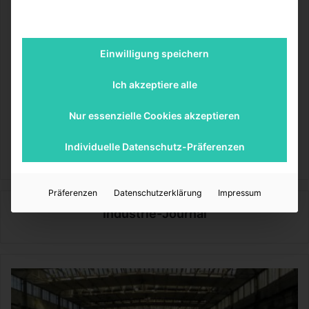
Gebäudes.
Einwilligung speichern
Ich akzeptiere alle
Bildquelle: Pixabayuser FunkyFocus
Nur essenzielle Cookies akzeptieren
Industrie-Journal
Individuelle Datenschutz-Präferenzen
Präferenzen
Datenschutzerklärung
Impressum
Industrie-Journal
W
i
e