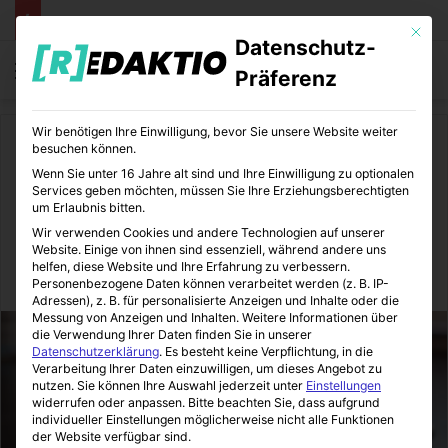
Mit die
Datenschutz-
Menü
S
Präferenz
Wir benötigen Ihre Einwilligung, bevor Sie unsere Website weiter
Start
/
Industrie
besuchen können.
Wenn Sie unter 16 Jahre alt sind und Ihre Einwilligung zu optionalen
Industrie
Innovation
Internet
Services geben möchten, müssen Sie Ihre Erziehungsberechtigten
um Erlaubnis bitten.
Was ist Virtual Reality?
Wir verwenden Cookies und andere Technologien auf unserer
Website. Einige von ihnen sind essenziell, während andere uns
helfen, diese Website und Ihre Erfahrung zu verbessern.
Industrie-Journal
15.10.2018
2
2 Minuten gelesen
Personenbezogene Daten können verarbeitet werden (z. B. IP-
Adressen), z. B. für personalisierte Anzeigen und Inhalte oder die
Messung von Anzeigen und Inhalten.
Weitere Informationen über
die Verwendung Ihrer Daten finden Sie in unserer
Datenschutzerklärung
.
Es besteht keine Verpflichtung, in die
Verarbeitung Ihrer Daten einzuwilligen, um dieses Angebot zu
nutzen.
Sie können Ihre Auswahl jederzeit unter
Einstellungen
widerrufen oder anpassen.
Bitte beachten Sie, dass aufgrund
individueller Einstellungen möglicherweise nicht alle Funktionen
der Website verfügbar sind.