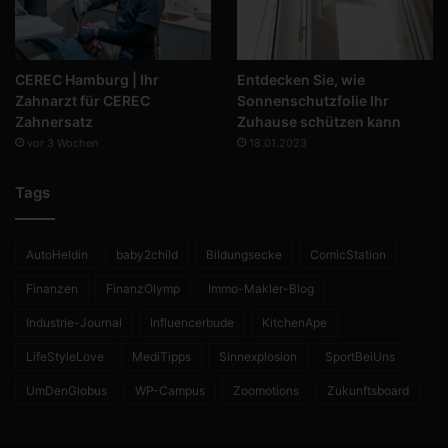
CEREC Hamburg | Ihr
Entdecken Sie, wie
Zahnarzt für CEREC
Sonnenschutzfolie Ihr
Zahnersatz
Zuhause schützen kann
vor 3 Wochen
18.01.2023
Tags
AutoHeldin
baby2child
Bildungsecke
ComicStation
Finanzen
FinanzOlymp
Immo-Makler-Blog
Industrie-Journal
Influencerbude
KitchenApe
LifeStyleLove
MediTipps
Sinnexplosion
SportBeiUns
UmDenGlobus
WP-Campus
Zoomotions
Zukunftsboard