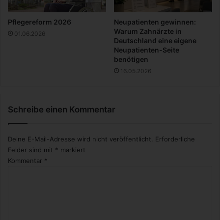
n
s
Pflegereform 2026
Neupatienten gewinnen:
e
Warum Zahnärzte in
01.06.2026
h
Deutschland eine eigene
Neupatienten-Seite
e
benötigen
r
n
16.05.2026
Schreibe einen Kommentar
Deine E-Mail-Adresse wird nicht veröffentlicht.
Erforderliche
Felder sind mit
*
markiert
Kommentar
*