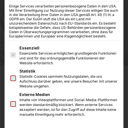
Einige Services verarbeiten personenbezogene Daten in den USA.
Mit Ihrer Einwilligung zur Nutzung dieser Services willigen Sie auch
in die Verarbeitung Ihrer Daten in den USA gemäß Art. 49 (1) lit. a
GDPR ein. Der EuGH stuft die USA als ein Land mit
unzureichendem Datenschutz nach EU-Standards ein. Es besteht
beispielsweise die Gefahr, dass US-Behörden personenbezogene
Daten in Überwachungsprogrammen verarbeiten, ohne dass für
Europäerinnen und Europäer eine Klagemöglichkeit besteht.
Es folgt eine Liste der Service-Gruppen, für die eine Einwilligung
Essenziell
Essenzielle Services ermöglichen grundlegende Funktionen
und sind für das ordnungsgemäße Funktionieren der
Website erforderlich.
Statistik
Es war doch irgendwie nur eine Frage der Zeit, bis das
Statistik-Cookies sammeln Nutzungsdaten, die uns
Aufschluss darüber geben, wie unsere Besucher mit unserer
Lattenrost abgelöst wird, denn es passt einfach nicht mehr
Website umgehen.
in unsere Zeit. Wir fliegen zum Mond, aber schlafen auf
Externe Medien
einem Lattenrost? Eine ähnliche Frage stelle ich mir seit
Inhalte von Videoplattformen und Social-Media-Plattformen
Jahren bei Wasserkästen, denn warum müssen diese sich
werden standardmäßig blockiert. Wenn externe Services
akzeptiert werden, ist für den Zugriff auf diese Inhalte keine
ständig in die Finger schneiden und haben keine
manuelle Einwilligung mehr erforderlich.
angenehmen Tragegriffe? Doch bei dem Thema „Bett“
wurde geforscht, getüftelt und gearbeitet, so dass wir hier