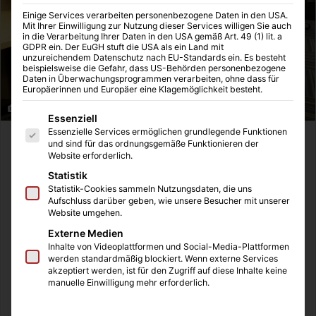
Einige Services verarbeiten personenbezogene Daten in den USA.
Mit Ihrer Einwilligung zur Nutzung dieser Services willigen Sie auch
in die Verarbeitung Ihrer Daten in den USA gemäß Art. 49 (1) lit. a
GDPR ein. Der EuGH stuft die USA als ein Land mit
unzureichendem Datenschutz nach EU-Standards ein. Es besteht
beispielsweise die Gefahr, dass US-Behörden personenbezogene
Daten in Überwachungsprogrammen verarbeiten, ohne dass für
Europäerinnen und Europäer eine Klagemöglichkeit besteht.
Arbeitsplätze in einem Großraumbüro
Es folgt eine Liste der Service-Gruppen, für die eine Einwilligung
Essenziell
Essenzielle Services ermöglichen grundlegende Funktionen
Wir haben vor einigen Tagen über das Feld des
und sind für das ordnungsgemäße Funktionieren der
Website erforderlich.
betrieblichen Gesundheitsmanagements
berichtet und wie
Statistik
wichtig die Expertenmeinung von einem Berater ist, um
Statistik-Cookies sammeln Nutzungsdaten, die uns
Krankentage in Verbindung mit den hohen Folgekosten zu
Aufschluss darüber geben, wie unsere Besucher mit unserer
verhindern. Ein weiterer Bereich im Arbeitsalltag ist die
Website umgehen.
Ausstattung der Arbeitsplätze, denn viele Büromitarbeiter
Externe Medien
Inhalte von Videoplattformen und Social-Media-Plattformen
machen sich über die Jahre den Körper, vor allem den
werden standardmäßig blockiert. Wenn externe Services
Rücken, durch eine falsche Sitzhaltung kaputt. Im Alter
akzeptiert werden, ist für den Zugriff auf diese Inhalte keine
manuelle Einwilligung mehr erforderlich.
werden diese Beschwerden immer akuter und
problematischer. Daher ist es positiv, dass immer mehr