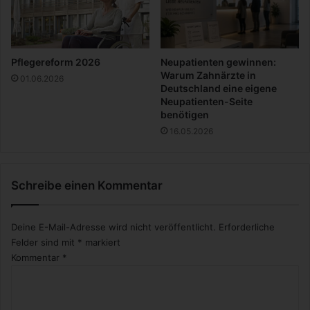
t
t
e
i
s
v
V
e
Pflegereform 2026
Neupatienten gewinnen:
i
?
Warum Zahnärzte in
01.06.2026
d
Deutschland eine eigene
e
Neupatienten-Seite
benötigen
o
16.05.2026
Schreibe einen Kommentar
Deine E-Mail-Adresse wird nicht veröffentlicht.
Erforderliche
Felder sind mit
*
markiert
Kommentar
*