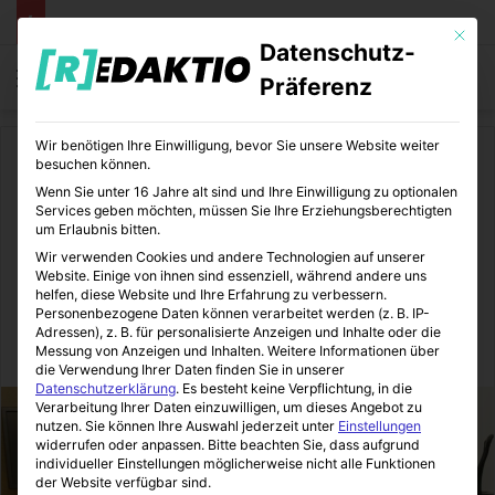
Mit die
Datenschutz-
Menü
S
Präferenz
Wir benötigen Ihre Einwilligung, bevor Sie unsere Website weiter
Start
/
Medizin
/
Gesundheit
besuchen können.
Wenn Sie unter 16 Jahre alt sind und Ihre Einwilligung zu optionalen
Gesundheit
Medizin
Services geben möchten, müssen Sie Ihre Erziehungsberechtigten
um Erlaubnis bitten.
Büromöbel für einen
Wir verwenden Cookies und andere Technologien auf unserer
Website. Einige von ihnen sind essenziell, während andere uns
gesunden Arbeitsplatz
helfen, diese Website und Ihre Erfahrung zu verbessern.
Personenbezogene Daten können verarbeitet werden (z. B. IP-
Adressen), z. B. für personalisierte Anzeigen und Inhalte oder die
Messung von Anzeigen und Inhalten.
Weitere Informationen über
MediTipps
13.05.2015
0
2
1 Minute Lesezeit
die Verwendung Ihrer Daten finden Sie in unserer
Datenschutzerklärung
.
Es besteht keine Verpflichtung, in die
Verarbeitung Ihrer Daten einzuwilligen, um dieses Angebot zu
nutzen.
Sie können Ihre Auswahl jederzeit unter
Einstellungen
widerrufen oder anpassen.
Bitte beachten Sie, dass aufgrund
individueller Einstellungen möglicherweise nicht alle Funktionen
der Website verfügbar sind.