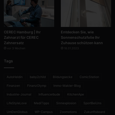
CEREC Hamburg | Ihr
Entdecken Sie, wie
Zahnarzt für CEREC
Sonnenschutzfolie Ihr
Zahnersatz
Zuhause schützen kann
vor 3 Wochen
18.01.2023
Tags
AutoHeldin
baby2child
Bildungsecke
ComicStation
Finanzen
FinanzOlymp
Immo-Makler-Blog
Industrie-Journal
Influencerbude
KitchenApe
LifeStyleLove
MediTipps
Sinnexplosion
SportBeiUns
UmDenGlobus
WP-Campus
Zoomotions
Zukunftsboard